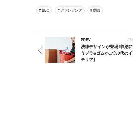
# BBQ
# グランピング
# 関西
PREV
Life
洗練デザインが登場！収納に
うプラ&ゴムかご【30代の
テリア】