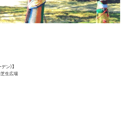
ガーデン）】
内芝生広場