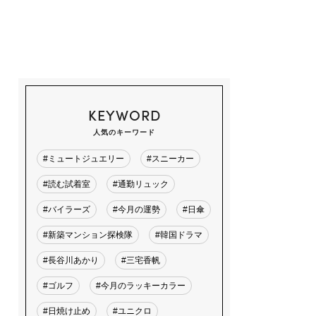
KEYWORD
人気のキーワード
#ミュートジュエリー
#スニーカー
#読む試着室
#通勤リュック
#バイラーズ
#今月の運勢
#日傘
#新築マンション探検隊
#韓国ドラマ
#長谷川あかり
#三宅香帆
#ゴルフ
#今月のラッキーカラー
#日焼け止め
#ユニクロ