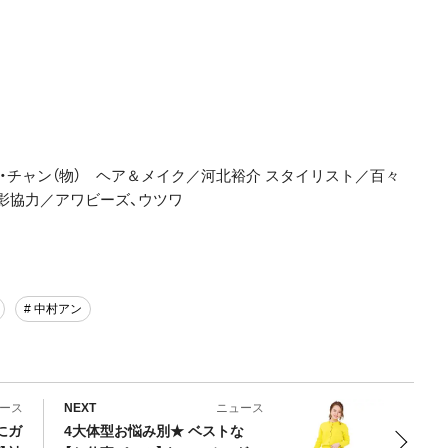
ン・チャン（物） ヘア＆メイク／河北裕介 スタイリスト／百々
撮影協力／アワビーズ、ウツワ
# 中村アン
ース
NEXT
ニュース
にガ
4大体型お悩み別★ ベストな