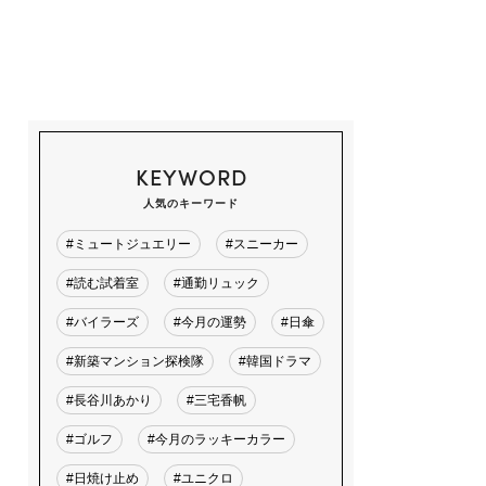
KEYWORD
人気のキーワード
#ミュートジュエリー
#スニーカー
#読む試着室
#通勤リュック
#バイラーズ
#今月の運勢
#日傘
#新築マンション探検隊
#韓国ドラマ
#長谷川あかり
#三宅香帆
#ゴルフ
#今月のラッキーカラー
#日焼け止め
#ユニクロ