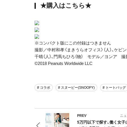
★購入はこちら★
※コンパクト版にこの付録はつきません
撮影／中村和孝〈まきうらオフィス〉（人）、ケビ
千晴（人）、門馬ちひろ（物） モデル／ヨンア 
©2018 Peanuts Worldwide LLC
# コラボ
# スヌーピー(SNOOPY)
# トートバッグ
PREV
ニュ
5万円以下で探す、働く女子