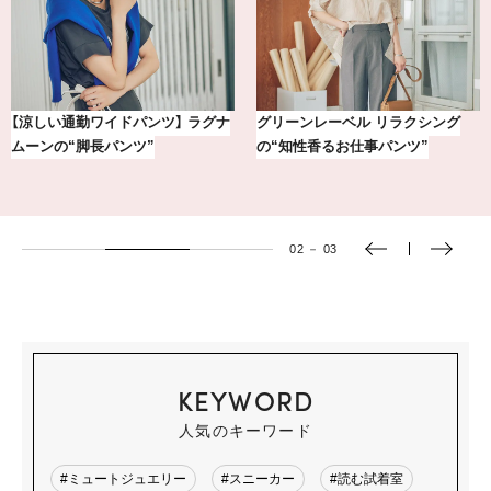
【銀座かねまつ】おしゃれ＆快適な
冷凍宅配食【nosh-ナッシュ】で叶
黒スニーカー4選
える、がんばる私の「がん…
03
－
03
KEYWORD
人気のキーワード
#ミュートジュエリー
#スニーカー
#読む試着室