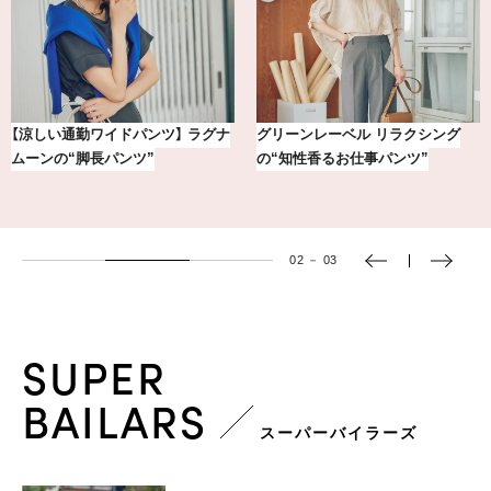
【銀座かねまつ】おしゃれ＆快適な
冷凍宅配食【nosh-ナッシュ】で叶
黒スニーカー4選
える、がんばる私の「がん…
03
－
03
SUPER
BAILARS
スーパーバイラーズ