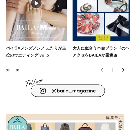
大人に似合う本命ブランドのヘア
堀田真由主演💄💫 R30からのキ
アクセをBAILAが厳選🎀
ラキラメイク
03
30