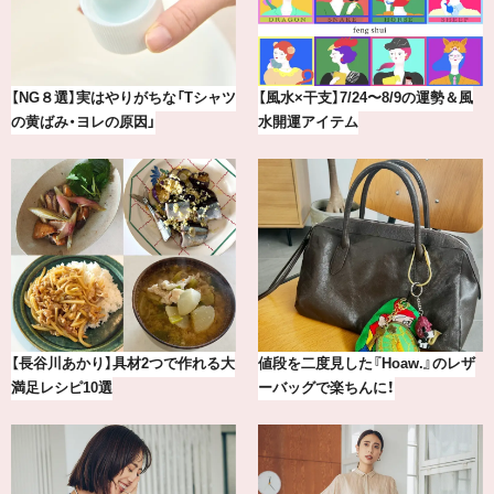
最新版！東京都内のおしゃれな朝活
【BAILA×OMO】ウオズミアミ描き
カフェ＆モーニング9選
下ろし！金沢の旅リスト
【2026年8月】鏡リュウジの12星座
気分が上がる「フルラ」のアイウェ
別占い
アを「眼鏡市場」で探して。