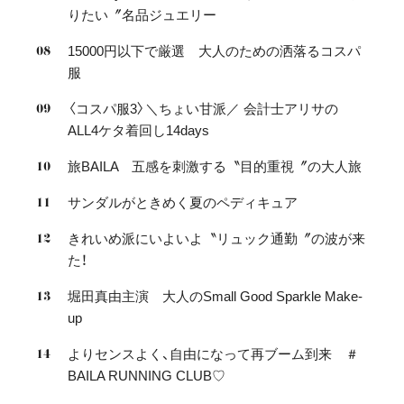
りたい〞名品ジュエリー
15000円以下で厳選 大人のための洒落るコスパ
服
〈コスパ服3〉＼ちょい甘派／ 会計士アリサの
ALL4ケタ着回し14days
旅BAILA 五感を刺激する〝目的重視〞の大人旅
サンダルがときめく夏のペディキュア
きれいめ派にいよいよ〝リュック通勤〞の波が来
た！
堀田真由主演 大人のSmall Good Sparkle Make-
up
よりセンスよく、自由になって再ブーム到来 ＃
BAILA RUNNING CLUB♡