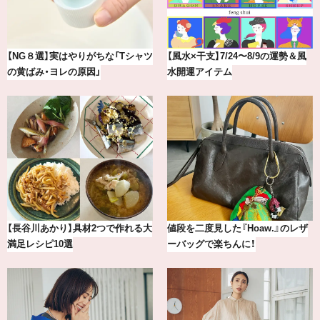
最新版！東京都内のおしゃれな朝活
【BAILA×OMO】ウオズミアミ描き
カフェ＆モーニング9選
下ろし！金沢の旅リスト
【2026年8月】鏡リュウジの12星座
気分が上がる「フルラ」のアイウェ
別占い
アを「眼鏡市場」で探して。