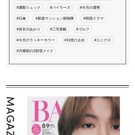
#通勤リュック
#バイラーズ
#今月の運勢
#日傘
#新築マンション探検隊
#韓国ドラマ
#長谷川あかり
#三宅香帆
#ゴルフ
#今月のラッキーカラー
#日焼け止め
#ユニクロ
#月曜朝の2割増メイク
MAGAZINE