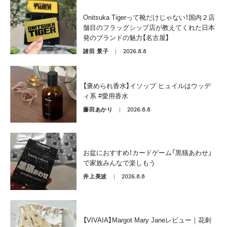
Onitsuka Tigerって靴だけじゃない！国内２店
舗目のフラッグシップ店が教えてくれた日本
発のブランドの魅力【名古屋】
2026.8.8
諸田 景子
【褒められ香水】イソップ ヒュイルはウッデ
ィ系 #愛用香水
2026.8.8
藤田あかり
お盆におすすめ！カードゲーム「黒猫あわせ」
で家族みんなで楽しもう
2026.8.8
井上美波
【VIVAIA】Margot Mary Janeレビュー｜花刺