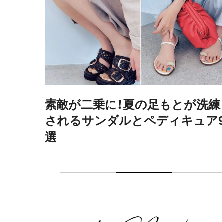
が洗練
【「ラヴ上等」シーズン2】MEGUMI
ュア9
永野、AwichらMC陣が見どころ
全力解説