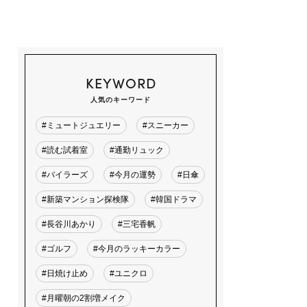
KEYWORD
人気のキーワード
#ミュートジュエリー
#スニーカー
#読む試着室
#通勤リュック
#バイラーズ
#今月の運勢
#日傘
#新築マンション探検隊
#韓国ドラマ
#長谷川あかり
#三宅香帆
#ゴルフ
#今月のラッキーカラー
#日焼け止め
#ユニクロ
#月曜朝の2割増メイク