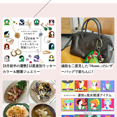
最新版！東京都内のおしゃれな朝活
冷凍宅配食【nosh-ナッシュ】で叶
カフェ＆モーニング9選
える、がんばる私の「がん…