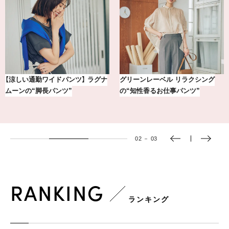
【銀座かねまつ】おしゃれ＆快適な
気分が上がる「フルラ」のアイウェ
黒スニーカー4選
アを「眼鏡市場」で探して。
03
－
03
RANKING
ランキング