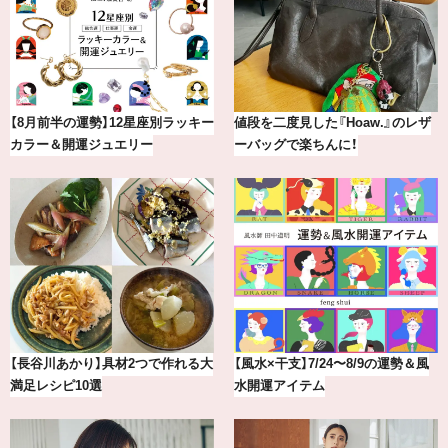
最新版！東京都内のおしゃれな朝活
冷凍宅配食【nosh-ナッシュ】で叶
カフェ＆モーニング9選
える、がんばる私の「がん…
【2026年8月】鏡リュウジの12星座
【BAILA×OMO】ウオズミアミ描き
別占い
下ろし！金沢の旅リスト