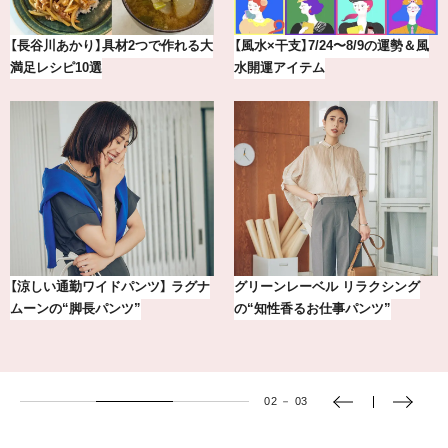
【2026年8月】鏡リュウジの12星座
【BAILA×OMO】ウオズミアミ描き
別占い
下ろし！金沢の旅リスト
【銀座かねまつ】おしゃれ＆快適な
気分が上がる「フルラ」のアイウェ
黒スニーカー4選
アを「眼鏡市場」で探して。
03
－
03