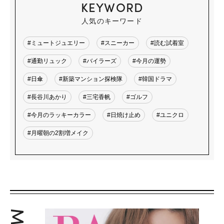
KEYWORD
人気のキーワード
#ミュートジュエリー
#スニーカー
#読む試着室
#通勤リュック
#バイラーズ
#今月の運勢
#日傘
#新築マンション探検隊
#韓国ドラマ
#長谷川あかり
#三宅香帆
#ゴルフ
#今月のラッキーカラー
#日焼け止め
#ユニクロ
#月曜朝の2割増メイク