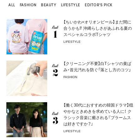
ALL
FASHION
BEAUTY
LIFESTYLE
EDITOR'S PICK
【ちいかわ×オリオンビール】まだ間に
合うかも⁉︎ 沖縄らしさがあふれる夏の
スペシャルコラボTシャツ
LIFESTYLE
【クリーニング不要】白Tシャツの黄ば
み・首元汚れを防ぐ「落とし方のコツ」
FASHION
【働く30代におすすめの韓国ドラマ】穏
やかなときめきを求めている人に！ ク
ラシック音楽に癒される『ブラームス
は好きですか？』
LIFESTYLE