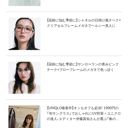
【花粉に悩む季節に】シャネルの日焼け風チーク×
クリアセルフレームメガネでヘルシー美人に
【花粉に悩む季節に】サンローランの青みピンク
チーク×ブローフレームのメガネで色っぽく
【UNIQLO春新作】オンもオフも必須！ 1990円の
「旬サングラス」でおしゃれにUV対策＜ユニクロ
の達人、エディター伊藤真知さんが選ぶ「春の名
品小物」#3＞