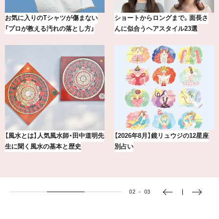
お気に入りのTシャツが傷まない
ショートからロングまで。面長さ
「プロが教える汚れの落とし方」
んに似合うヘアスタイル23選
【風水とは】人気風水師・田中道明先
【2026年8月】鏡リュウジの12星座
生に聞く風水の基本と歴史
別占い
02
－
03