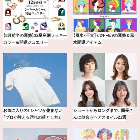
【8月前半の運勢】12星座別ラッキー
【風水×干支】7/24〜8/9の運勢＆風
カラー＆開運ジュエリー
水開運アイテム
お気に入りのTシャツが傷まない
ショートからロングまで。面長さ
「プロが教える汚れの落とし方」
んに似合うヘアスタイル23選