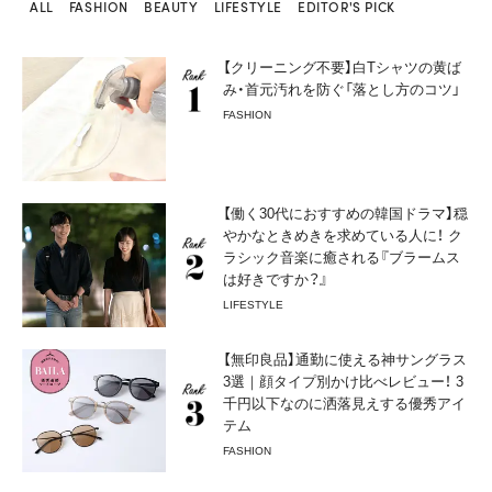
ALL
FASHION
BEAUTY
LIFESTYLE
EDITOR'S PICK
【クリーニング不要】白Tシャツの黄ば
み・首元汚れを防ぐ「落とし方のコツ」
FASHION
【働く30代におすすめの韓国ドラマ】穏
やかなときめきを求めている人に！ ク
ラシック音楽に癒される『ブラームス
は好きですか？』
LIFESTYLE
【無印良品】通勤に使える神サングラス
3選｜顔タイプ別かけ比べレビュー！ 3
千円以下なのに洒落見えする優秀アイ
テム
FASHION