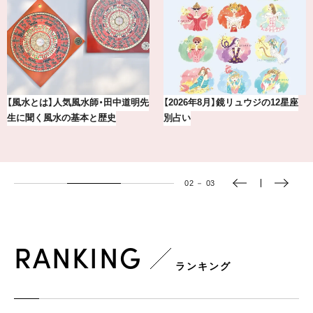
【風水とは】人気風水師・田中道明先
【2026年8月】鏡リュウジの12星座
生に聞く風水の基本と歴史
別占い
02
－
03
RANKING
ランキング