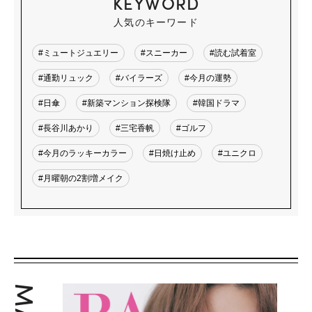
KEYWORD
人気のキーワード
#ミュートジュエリー
#スニーカー
#読む試着室
#通勤リュック
#バイラーズ
#今月の運勢
#日傘
#新築マンション探検隊
#韓国ドラマ
#長谷川あかり
#三宅香帆
#ゴルフ
#今月のラッキーカラー
#日焼け止め
#ユニクロ
#月曜朝の2割増メイク