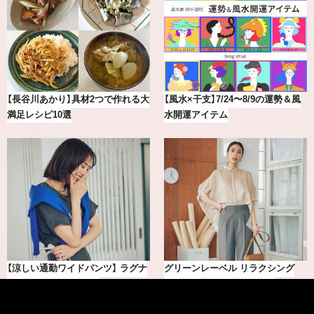
【2026年8月】鏡リュウジの12星座
冷凍宅配食【nosh-ナッシュ】で叶
別占い
える、がんばる私の「がん…
【銀座かねまつ】おしゃれ＆快適な
気分が上がる「フルラ」のアイウェ
黒スニーカー4選
アを「眼鏡市場」で探して。