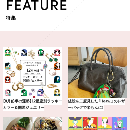
FEATURE
特集
最新版！東京都内のおしゃれな朝活
【BAILA×OMO】ウオズミアミ描き
カフェ＆モーニング9選
下ろし！金沢の旅リスト