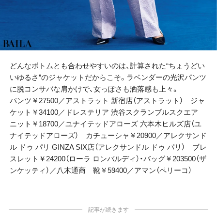
どんなボトムとも合わせやすいのは、計算された“ちょうどい
いゆるさ”のジャケットだからこそ。ラベンダーの光沢パンツ
に脱コンサバな肩かけで、女っぽさも洒落感も上々。
パンツ￥27500／アストラット 新宿店（アストラット） ジャ
ケット￥34100／ドレステリア 渋谷スクランブルスクエア
ニット￥18700／ユナイテッドアローズ 六本木ヒルズ店（ユ
ナイテッドアローズ） カチューシャ￥20900／アレクサンド
ル ドゥ パリ GINZA SIX店（アレクサンドル ドゥ パリ） ブレ
スレット￥24200（ローラ ロンバルディ）・バッグ￥203500（ザ
ンケッティ）／八木通商 靴￥59400／アマン（ペリーコ）
記事が続きます