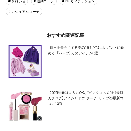
# きれい色
# 通勤コーデ
# 30代 ファッション
# カジュアルコーデ
おすすめ関連記事
【毎日を最高にする春の“推し”色】エレガントに春
めく！「パープル」のアイテム6選
【2025年春は大人もOKな“ピンクコスメ”を！最新
カタログ】アイシャドウ、チーク、リップの最新コ
スメ13選