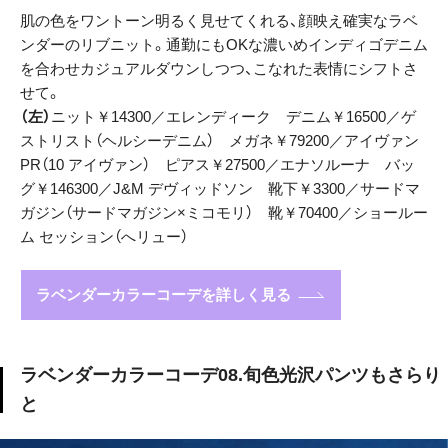
肌の色をワントーン明るく見せてくれる、顔映え確実なラベ
ンダーのリブニット。通勤にもOKな濃いめインディゴデニム
を合わせカジュアルダウンしつつ、こなれた表情にシフトさ
せて。
（左）
ニット￥14300／エレンディーク デニム￥16500／ゲ
ストリスト（ヘルシーデニム） メガネ￥79200／アイヴァン
PR（10 アイヴァン） ピアス￥27500／エナソルーナ バッ
グ￥146300／J&M デヴィッドソン 靴下￥3300／サードマ
ガジン（サードマガジン×ミコモリ） 靴￥70400／ショールー
ム セッション（へリュー）
ラベンダーカラーコーデを詳しく見る
ラベンダーカラーコーデ08.旬色光沢パンツもさらり
と