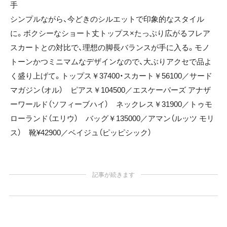
手
シンプルながら、今どきのシルエットで印象的なスタイル
に。ボクシーなショート丈トップス×たっぷり広がるフレア
スカートとの対比で、理想の脚長バランスが手に入る。モノ
トーンかつミニマムなデザインなので、大ぶりアクセで品よ
く盛り上げて。トップス￥37400・スカート￥56100／サード
マガジン（オル） ピアス￥104500／エスケーパーズ アナザ
ーワールド（ソフィーブハイ） ネックレス￥31900／トゥモ
ローランド（エリウ） バッグ￥135000／アマン（ルッツ モリ
ス） 靴¥42900／ベイジュ（ピッピシック）
記事が続きます