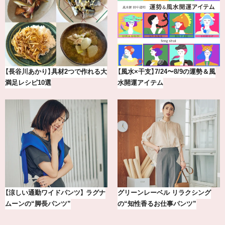
大
【風水×干支】7/24〜8/9の運勢＆風
【2026年8月】鏡リュウジの12星座
水開運アイテム
別占い
ナ
グリーンレーベル リラクシング
【銀座かねまつ】おしゃれ＆快適な
の“知性香るお仕事パンツ”
黒スニーカー4選