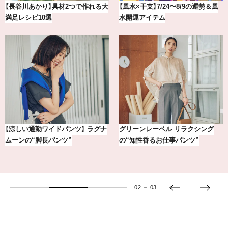
【長谷川あかり】具材2つで作れる大
【風水×干支】7/24〜8/9の運勢＆風
満足レシピ10選
水開運アイテム
【涼しい通勤ワイドパンツ】 ラグナ
グリーンレーベル リラクシング
ムーンの“脚長パンツ”
の“知性香るお仕事パンツ”
02
－
03