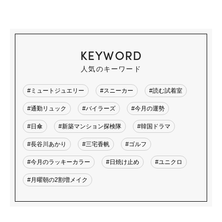
KEYWORD
人気のキーワード
#ミュートジュエリー
#スニーカー
#読む試着室
#通勤リュック
#バイラーズ
#今月の運勢
#日傘
#新築マンション探検隊
#韓国ドラマ
#長谷川あかり
#三宅香帆
#ゴルフ
#今月のラッキーカラー
#日焼け止め
#ユニクロ
#月曜朝の2割増メイク