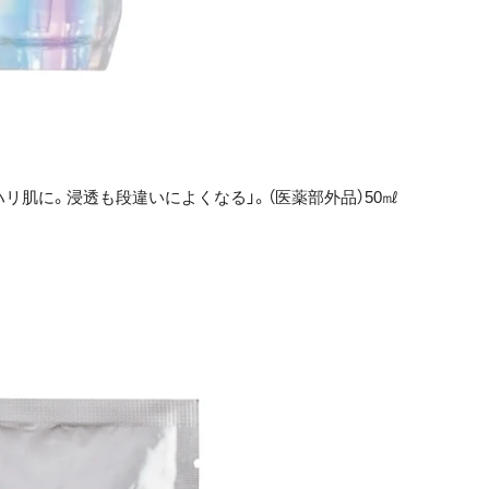
リ肌に。浸透も段違いによくなる」。（医薬部外品）50㎖