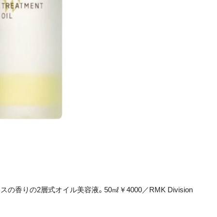
りの2層式オイル美容液。50㎖￥4000／RMK Division