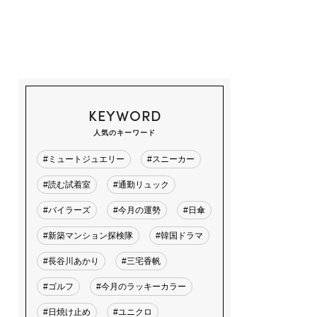
KEYWORD
人気のキーワード
#ミュートジュエリー
#スニーカー
#読む試着室
#通勤リュック
#バイラーズ
#今月の運勢
#日傘
#新築マンション探検隊
#韓国ドラマ
#長谷川あかり
#三宅香帆
#ゴルフ
#今月のラッキーカラー
#日焼け止め
#ユニクロ