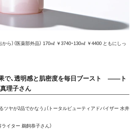
医薬部外品） 170㎖ ￥3740・130㎖ ￥4400 ともにしっ
果で、透明感と肌密度を毎日ブースト ——ト
井真理子さん
るツヤが2品でかなう」（トータルビューティアドバイザー 水井
容ライター 鵜飼恭子さん）