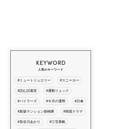
KEYWORD
人気のキーワード
#ミュートジュエリー
#スニーカー
#読む試着室
#通勤リュック
#バイラーズ
#今月の運勢
#日傘
#新築マンション探検隊
#韓国ドラマ
#長谷川あかり
#三宅香帆