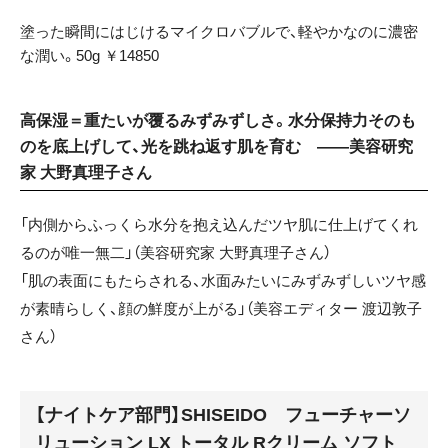
塗った瞬間にはじけるマイクロバブルで、軽やかなのに濃密
な潤い。50g ￥14850
高保湿＝重たいが覆るみずみずしさ。水分保持力そのも
のを底上げして、光を跳ね返す肌を育む ——美容研究
家 大野真理子さん
「内側からふっくら水分を抱え込んだツヤ肌に仕上げてくれ
るのが唯一無二」（美容研究家 大野真理子さん）
「肌の表面にもたらされる、水面みたいにみずみずしいツヤ感
が素晴らしく、顔の鮮度が上がる」（美容エディター 渡辺敦子
さん）
【ナイトケア部門】SHISEIDO フューチャーソ
リューション LX トータル Rクリーム ソフト