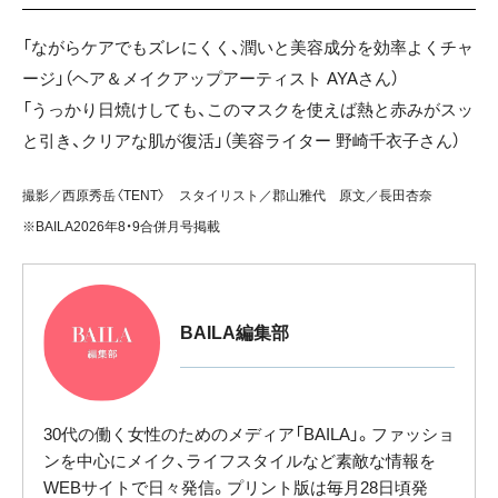
「ながらケアでもズレにくく、潤いと美容成分を効率よくチャ
ージ」（ヘア＆メイクアップアーティスト AYAさん）
「うっかり日焼けしても、このマスクを使えば熱と赤みがスッ
と引き、クリアな肌が復活」（美容ライター 野崎千衣子さん）
撮影／西原秀岳〈TENT〉 スタイリスト／郡山雅代 原文／長田杏奈
※BAILA2026年8・9合併月号掲載
BAILA編集部
30代の働く女性のためのメディア「BAILA」。ファッショ
ンを中心にメイク、ライフスタイルなど素敵な情報を
WEBサイトで日々発信。プリント版は毎月28日頃発