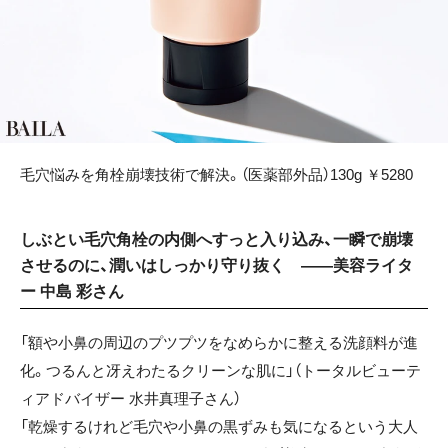
毛穴悩みを角栓崩壊技術で解決。（医薬部外品）130g ￥5280
しぶとい毛穴角栓の内側へすっと入り込み、一瞬で崩壊
させるのに、潤いはしっかり守り抜く ——美容ライタ
ー 中島 彩さん
「額や小鼻の周辺のプツプツをなめらかに整える洗顔料が進
化。つるんと冴えわたるクリーンな肌に」（トータルビューテ
ィアドバイザー 水井真理子さん）
「乾燥するけれど毛穴や小鼻の黒ずみも気になるという大人