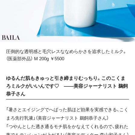
圧倒的な透明感と毛穴レスななめらかさを追求したミルク。
（医薬部外品） M 200g ￥5500
ゆるんだ肌もきゅっと引き締まりむっちり。このこくま
ろミルクがいいんです♡ ——美容ジャーナリスト 鵜飼
恭子さん
「暑さとエイジングでへばった肌ほど効果を実感できる、こく
まろ先行乳液」（美容ジャーナリスト 鵜飼恭子さん）
「つやんとした透き通るモチ肌をかなえてくれるので、疲れた
夜でもテンションが上がる！」（美容エディター 森山和子さん）