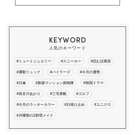
KEYWORD
人気のキーワード
#ミュートジュエリー
#スニーカー
#読む試着室
#通勤リュック
#バイラーズ
#今月の運勢
#日傘
#新築マンション探検隊
#韓国ドラマ
#長谷川あかり
#三宅香帆
#ゴルフ
#今月のラッキーカラー
#日焼け止め
#ユニクロ
#月曜朝の2割増メイク