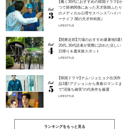
【働く30代におすすめの韓国ドラマ】か
つて師弟関係にあった天才医師ふたり
のメディカル心理サスペンス『ハイパ
ーナイフ 闇の天才外科医』
LIFESTYLE
【関東近郊】穴場のおすすめ避暑地5選！
20代、30代読者が実際に訪れた涼しい
日帰り＆週末旅スポット
LIFESTYLE
【韓国ドラマ】ナム・ジュヒョク出演作
品3選！アクションから青春ロマンスま
で“沼落ち確実”の代表作を厳選
LIFESTYLE
ランキングをもっと見る