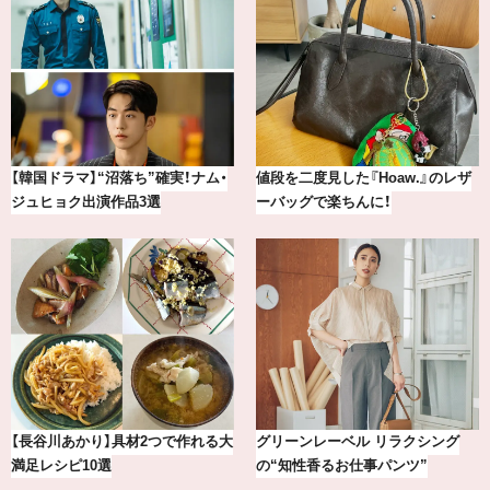
【韓国ドラマ】“沼落ち”確実！ナム・
値段を二度見した『Hoaw.』のレザ
ジュヒョク出演作品3選
ーバッグで楽ちんに！
【長谷川あかり】具材2つで作れる大
グリーンレーベル リラクシング
満足レシピ10選
の“知性香るお仕事パンツ”