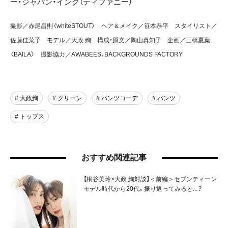
ー・ジャパン・インク（ティファニー）
撮影／赤尾昌則〈whiteSTOUT〉 ヘア＆メイク／笹本恭平 スタイリスト／
佐藤佳菜子 モデル／大政 絢 構成・原文／陶山真知子 企画／三橋夏葉
〈BAILA〉 撮影協力／AWABEES、BACKGROUNDS FACTORY
# 大政絢
# グリーン
# パンツコーデ
# パンツ
# トップス
おすすめ関連記事
【桐谷美玲×大政 絢対談】＜前編＞セブンティーン
モデル時代から20代。振り返ってみると...？