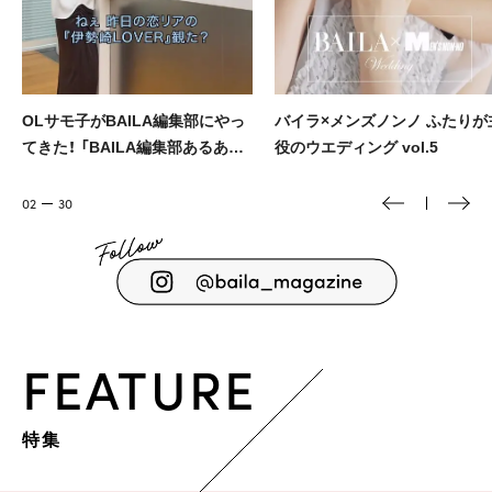
OLサモ子がBAILA編集部にやっ
バイラ×メンズノンノ ふたりが
てきた！ 「BAILA編集部あるある」
役のウエディング vol.5
をお届け
02
30
FEATURE
特集