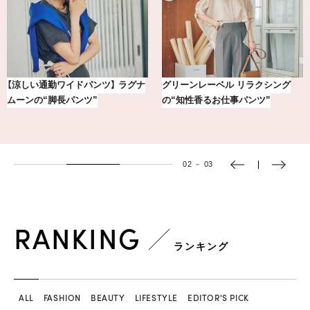
【BAILA×OMO】ウオズミアミ描き
おしゃれが即決まる！真夏の着こな
下ろし！金沢の旅リスト
し7選【1週間コーデまとめ】
03
－
03
RANKING
ランキング
ALL
FASHION
BEAUTY
LIFESTYLE
EDITOR'S PICK