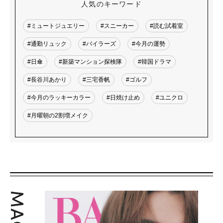
人気のキーワード
#ミュートジュエリー
#スニーカー
#読む試着室
#通勤リュック
#バイラーズ
#今月の運勢
#日傘
#新築マンション探検隊
#韓国ドラマ
#長谷川あかり
#三宅香帆
#ゴルフ
#今月のラッキーカラー
#日焼け止め
#ユニクロ
#月曜朝の2割増メイク