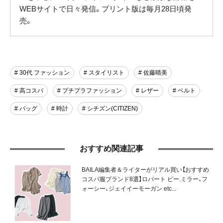
WEBサイトで日々発信。プリント版は毎月28日頃発
売。
# 30代 ファッション
# スタイリスト
# 佐藤晴美
# 高コスパ
# プチプラファッション
# レザー
# ベルト
# バッグ
# 時計
# シチズン(CITIZEN)
おすすめ関連記事
BAILA編集者＆ライターがリアル買い【おすすめ
コスパ服ブランド8選】ロバート ピー.ミラー、フ
ォーシー、ジェイイーモーガン etc...