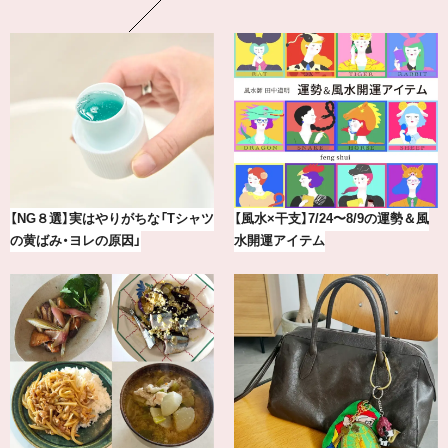
最新版！東京都内のおしゃれな朝活
冷凍宅配食【nosh-ナッシュ】で叶
カフェ＆モーニング9選
える、がんばる私の「がん…