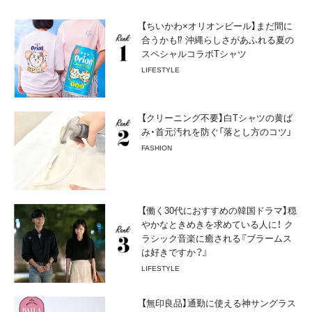
【ちいかわ×オリオンビール】まだ間に
合うかも⁉︎ 沖縄らしさがあふれる夏の
スペシャルコラボTシャツ
LIFESTYLE
【クリーニング不要】白Tシャツの黄ば
み・首元汚れを防ぐ「落とし方のコツ」
FASHION
【働く30代におすすめの韓国ドラマ】穏
やかなときめきを求めている人に！ ク
ラシック音楽に癒される『ブラームス
は好きですか？』
LIFESTYLE
【無印良品】通勤に使える神サングラス