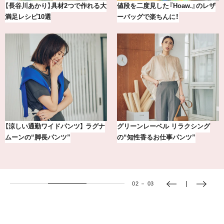
【2026年8月】鏡リュウジの12星座
気分が上がる「フルラ」のアイウェ
別占い
アを「眼鏡市場」で探して。
【BAILA×OMO】ウオズミアミ描き
おしゃれが即決まる！真夏の着こな
下ろし！金沢の旅リスト
し7選【1週間コーデまとめ】
03
－
03