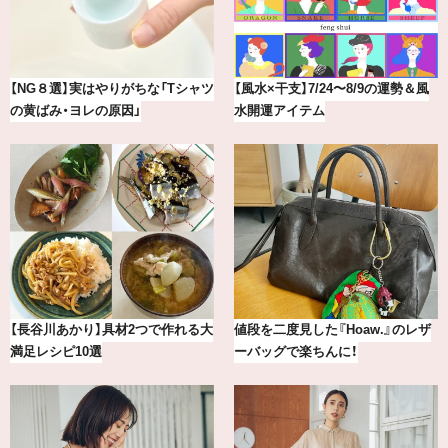
最新版！東京都内のおしゃれな朝活
冷凍宅配食【nosh-ナッシュ】で叶
カフェ＆モーニング9選
える、がんばる私の「がん…
【2026年8月】鏡リュウジの12星座
気分が上がる「フルラ」のアイウェ
別占い
アを「眼鏡市場」で探して。