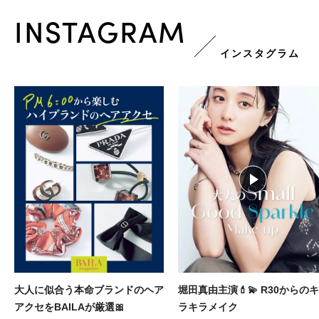
INSTAGRAM
インスタグラム
堀田真由主演💄💫 R30からのキ
バイラ×メンズノンノ ふたりが
ラキラメイク
役のウエディング vol.5