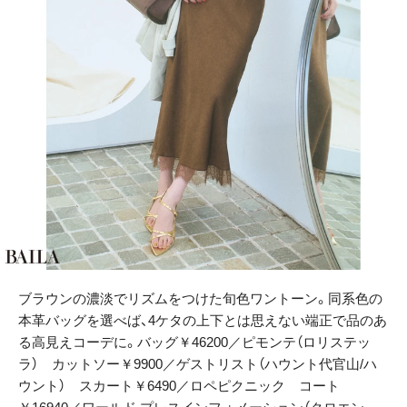
ブラウンの濃淡でリズムをつけた旬色ワントーン。同系色の
本革バッグを選べば、4ケタの上下とは思えない端正で品のあ
る高見えコーデに。バッグ￥46200／ピモンテ（ロリステッ
ラ） カットソー￥9900／ゲストリスト（ハウント代官山/ハ
ウント） スカート￥6490／ロペピクニック コート