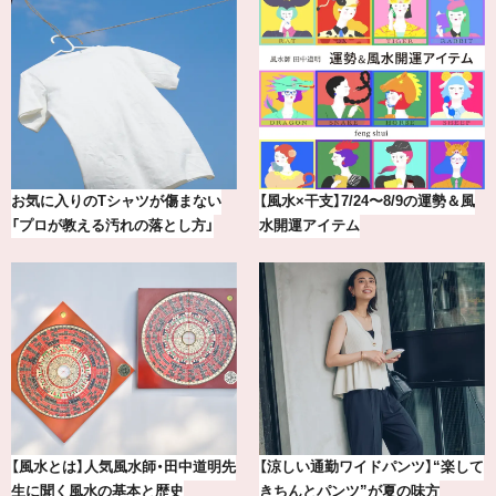
【最新版】20代、30代読者が選んだ
冷凍宅配食【nosh-ナッシュ】で叶
理想の結婚指輪10選
える、がんばる私の「がん…
賢者たちに聞いてみた！ 嫉妬と上
【BAILA×OMO】ウオズミアミ描き
手くつきあうコツとは？
下ろし！金沢の旅リスト