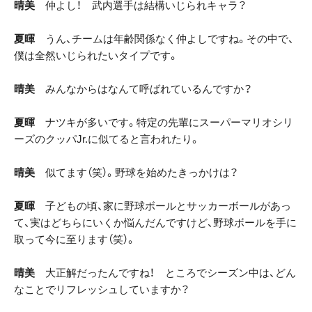
晴美
仲よし！ 武内選手は結構いじられキャラ？
夏暉
うん、チームは年齢関係なく仲よしですね。その中で、
僕は全然いじられたいタイプです。
晴美
みんなからはなんて呼ばれているんですか？
夏暉
ナツキが多いです。特定の先輩にスーパーマリオシリ
ーズのクッパJr.に似てると言われたり。
晴美
似てます（笑）。野球を始めたきっかけは？
夏暉
子どもの頃、家に野球ボールとサッカーボールがあっ
て、実はどちらにいくか悩んだんですけど、野球ボールを手に
取って今に至ります（笑）。
晴美
大正解だったんですね！ ところでシーズン中は、どん
なことでリフレッシュしていますか？