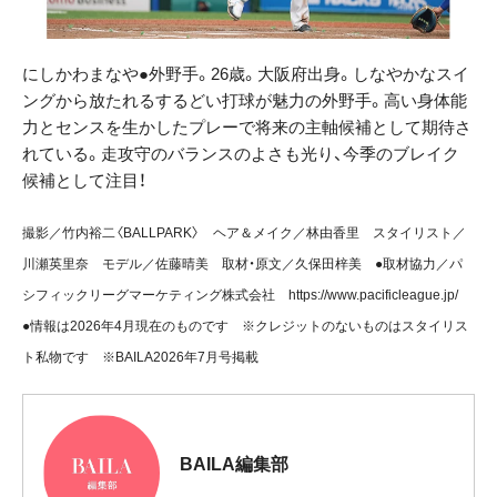
にしかわまなや●外野手。26歳。大阪府出身。しなやかなスイ
ングから放たれるするどい打球が魅力の外野手。高い身体能
力とセンスを生かしたプレーで将来の主軸候補として期待さ
れている。走攻守のバランスのよさも光り、今季のブレイク
候補として注目！
撮影／竹内裕二〈BALLPARK〉 ヘア＆メイク／林由香里 スタイリスト／
川瀬英里奈 モデル／佐藤晴美 取材・原文／久保田梓美 ●取材協力／パ
シフィックリーグマーケティング株式会社
https://www.pacificleague.jp/
●情報は2026年4月現在のものです ※クレジットのないものはスタイリス
ト私物です ※BAILA2026年7月号掲載
BAILA編集部