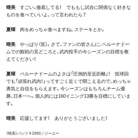
晴美
すごい、徹底してる！ でももし試合に関係なく好きな
ものを食べていいよ、って言われたら？
夏暉
肉をめっちゃ食べますね。ステーキとか。
晴美
やっぱり（笑）。さて、ファンの皆さんに、ベルーナドー
ムでの観戦の見どころと、武内投手の今シーズンの目標を教
えてください！
夏暉
ベルーナドームのよさは「圧倒的至近距離」！ 投球回
でも「頑張れ武内！」ってすごく近くで聞こえるので、めっちゃ
勇気と自信をもらえます。今シーズンはもちろんチーム優
勝、日本一へ。個人的には160イニング13勝を目標にしていま
す。
晴美
応援してます！ ありがとうございました！
（晴美）パンツ￥2990／ジーユー