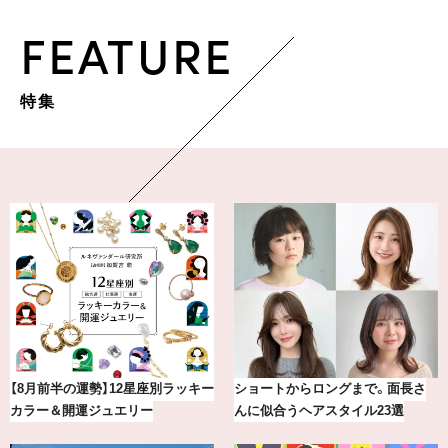
FEATURE
特集
【2026年8月】鏡リュウジの12星座
気分が上がる「フルラ」のアイウェ
別占い
アを「眼鏡市場」で探して。