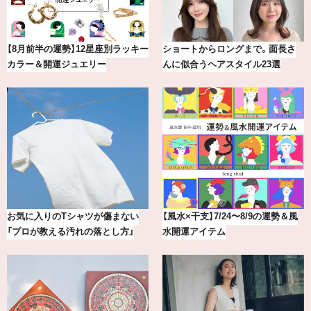
【2026年8月】鏡リュウジの12星座
気分が上がる「フルラ」のアイウェ
別占い
アを「眼鏡市場」で探して。
【最新版】20代、30代読者が選んだ
冷凍宅配食【nosh-ナッシュ】で叶
理想の結婚指輪10選
える、がんばる私の「がん…