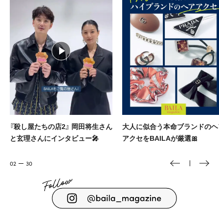
大人に似合う本命ブランドのヘア
堀田真由主演💄💫 R30からのキ
アクセをBAILAが厳選🎀
ラキラメイク
03
30