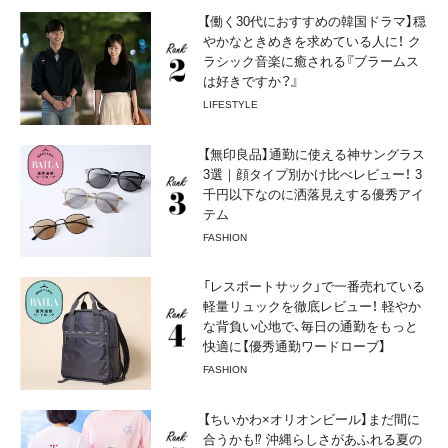
【働く30代におすすめの韓国ドラマ】穏
やかなときめきを求めている人に！ ク
ラシック音楽に癒される『ブラームス
は好きですか？』
LIFESTYLE
【無印良品】通勤に使える神サングラス
3選｜顔タイプ別かけ比べレビュー！ 3
千円以下なのに洒落見えする優秀アイ
テム
FASHION
「レスポートサック」で一番売れている
軽量リュックを徹底レビュー！ 軽やか
な背負い心地で、毎日の通勤をもっと
快適に【優秀通勤ワードローブ】
FASHION
【ちいかわ×オリオンビール】まだ間に
合うかも⁉︎ 沖縄らしさがあふれる夏の