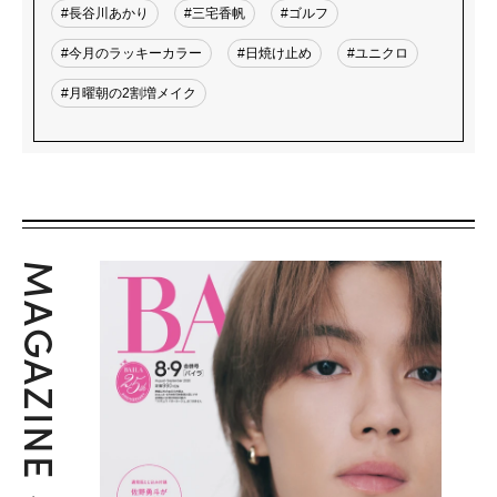
#長谷川あかり
#三宅香帆
#ゴルフ
#今月のラッキーカラー
#日焼け止め
#ユニクロ
#月曜朝の2割増メイク
MAGAZINE