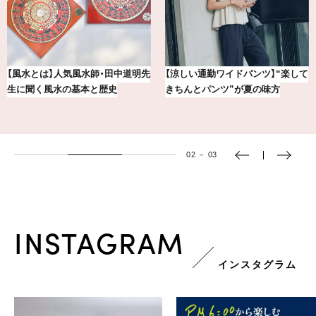
賢者たちに聞いてみた！ 嫉妬と上
【BAILA×OMO】ウオズミアミ描き
手くつきあうコツとは？
下ろし！金沢の旅リスト
03
－
03
INSTAGRAM
インスタグラム