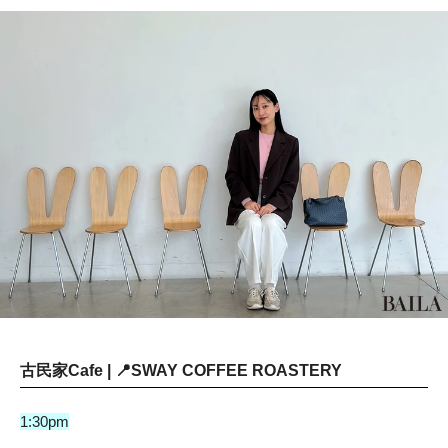
古民家Cafe | 📍SWAY COFFEE ROASTERY
1:30pm