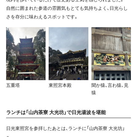
自然に囲まれた参道の雰囲気もとても気持ちよく、日光らし
さを存分に味わえるスポットです。
五重塔
東照宮本殿
聞か猿、言わ猿、見
猿
ランチは「山内茶寮 大光坊」で日光湯波を堪能
日光東照宮を参拝したあとは、ランチに「山内茶寮 大光坊」
へ。