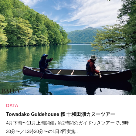
DATA
Towadako Guidehouse 櫂 十和田湖カヌーツアー
4月下旬〜11月上旬開催。約2時間のガイドつきツアーで、9時
30分〜／13時30分〜の1日2回実施。