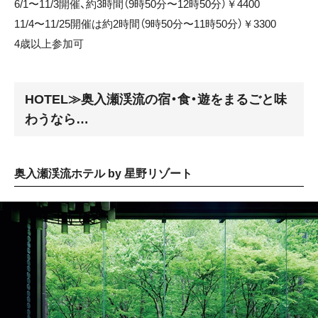
6/1〜11/3開催、約3時間（9時50分〜12時50分）￥4400
11/4〜11/25開催は約2時間（9時50分〜11時50分）￥3300
4歳以上参加可
HOTEL≫奥入瀬渓流の宿・食・遊をまるごと味
わうなら…
奥入瀬渓流ホテル by 星野リゾート