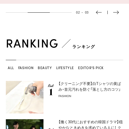
02
－
03
RANKING
ランキング
ALL
FASHION
BEAUTY
LIFESTYLE
EDITOR'S PICK
【クリーニング不要】白Tシャツの黄ば
み・首元汚れを防ぐ「落とし方のコツ」
FASHION
【働く30代におすすめの韓国ドラマ】穏
やかなときめきを求めている人に！ ク