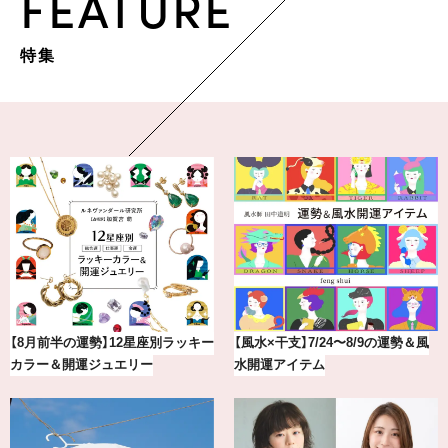
FEATURE
特集
〜8/9の運勢＆風
【涼しい通勤ワイドパンツ】“楽して
気分が上がる「フル
きちんとパンツ”が夏の味方
アを「眼鏡市場」で