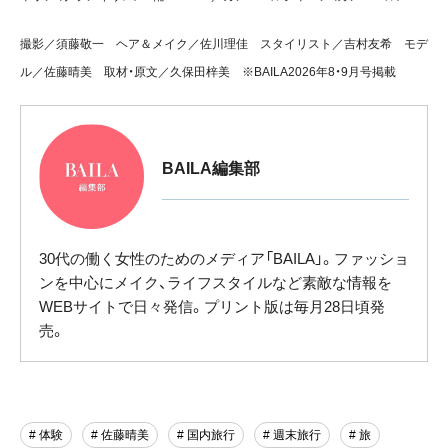
撮影／須藤敬一 ヘア＆メイク／佐川理佳 スタイリスト／吉村友希 モデ
ル／佐藤晴美 取材・原文／久保田梓美 ※BAILA2026年8・9月号掲載
BAILA編集部
30代の働く女性のためのメディア「BAILA」。ファッショ
ンを中心にメイク、ライフスタイルなど素敵な情報を
WEBサイトで日々発信。プリント版は毎月28日頃発
売。
# 体験
# 佐藤晴美
# 国内旅行
# 週末旅行
# 旅