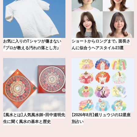
グまで。面長さ
【最新版】20代、30代読者が選んだ
20年の研究が生んだ、
イル23選
理想の結婚指輪10選
の圧倒的な艶力【エ
ュウジの12星座
賢者たちに聞いてみた！ 嫉妬と上
【BAILA×OMO
手くつきあうコツとは？
下ろし！金沢の旅リ