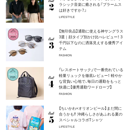
ラシック音楽に癒される『ブラームス
は好きですか？』
LIFESTYLE
【無印良品】通勤に使える神サングラス
3選｜顔タイプ別かけ比べレビュー！ 3
千円以下なのに洒落見えする優秀アイ
テム
FASHION
「レスポートサック」で一番売れている
軽量リュックを徹底レビュー！ 軽やか
な背負い心地で、毎日の通勤をもっと
快適に【優秀通勤ワードローブ】
FASHION
【ちいかわ×オリオンビール】まだ間に
合うかも⁉︎ 沖縄らしさがあふれる夏の
スペシャルコラボTシャツ
LIFESTYLE