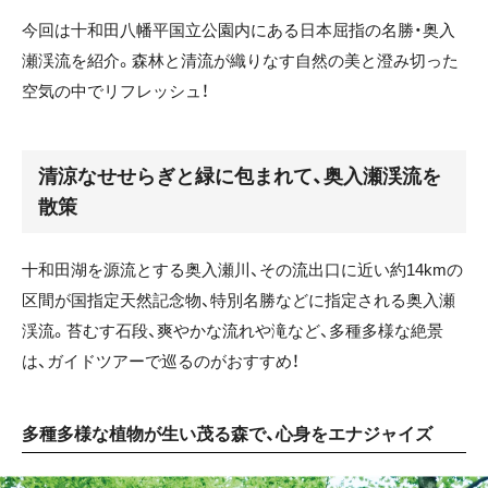
今回は十和田八幡平国立公園内にある日本屈指の名勝・奥入
瀬渓流を紹介。森林と清流が織りなす自然の美と澄み切った
空気の中でリフレッシュ！
清涼なせせらぎと緑に包まれて、奥入瀬渓流を
散策
十和田湖を源流とする奥入瀬川、その流出口に近い約14kmの
区間が国指定天然記念物、特別名勝などに指定される奥入瀬
渓流。苔むす石段、爽やかな流れや滝など、多種多様な絶景
は、ガイドツアーで巡るのがおすすめ！
多種多様な植物が生い茂る森で、心身をエナジャイズ