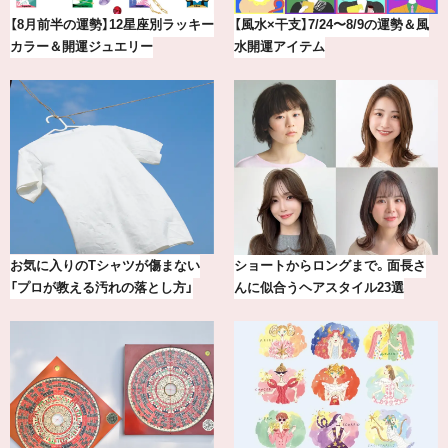
8/9の運勢＆風
【涼しい通勤ワイドパンツ】“楽して
気分が上がる「フルラ
きちんとパンツ”が夏の味方
アを「眼鏡市場」で探
まで。面長さ
【最新版】20代、30代読者が選んだ
20年の研究が生んだ、『
ル23選
理想の結婚指輪10選
の圧倒的な艶力【エデ