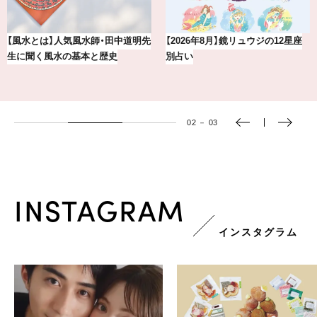
ウジの12星座
賢者たちに聞いてみた！ 嫉妬と上
【BAILA×OMO】ウ
手くつきあうコツとは？
下ろし！金沢の旅リス
02
－
03
INSTAGRAM
インスタグラム