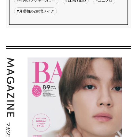
#今月のラッキーカラー
#日焼け止め
#ユニクロ
#月曜朝の2割増メイク
MAGAZINE
マガジン