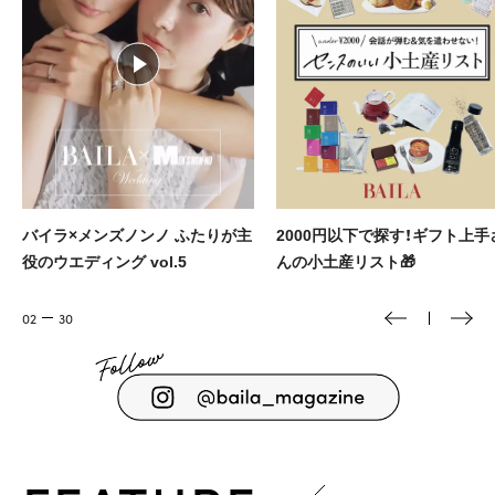
ノ ふたりが主
2000円以下で探す！ギフト上手さ
MISAMOが登場
l.5
んの小土産リスト🎁
ブランドビジョン発
02
30