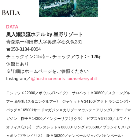
DATA
奥入瀬渓流ホテル by 星野リゾート
青森県十和田市大字奥瀬字栃久保231
☎050-3134-8094
チェックイン：15時～、チェックアウト：～12時
休館日あり
※詳細はホームページをご参照ください
Instagram／
@hoshinoresorts_oirasekeiryuhtl
Ｔシャツ￥22000／ボウルズ（ハイク） サロペット￥30800／スタニングル
アー 新宿店（スタニングルアー） ジャケット￥34100（アクト ランニング）・
バッグ￥16500（サードマガジン × カリブーマウンテニアリング）／サードマ
ガジン 帽子￥14300／インターリブ（サクラ） ピアス￥57200／ホワイト
オフィス（ジジ） ブレスレット￥88000・リング￥50600／ブランイリス・ジ
ャポン（ブランイリス） 靴￥36300／カンペールジャパン（カンペール）