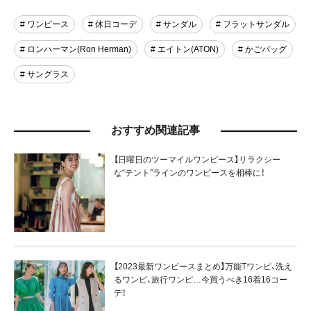
# ワンピース
# 休日コーデ
# サンダル
# フラットサンダル
# ロンハーマン(Ron Herman)
# エイトン(ATON)
# かごバッグ
# サングラス
おすすめ関連記事
【日曜日のツーマイルワンピース】リラクシー
な“テント”ラインのワンピースを相棒に！
【2023最新ワンピースまとめ】万能Tワンピ、洗え
るワンピ、旅行ワンピ…今買うべき16着16コー
デ！