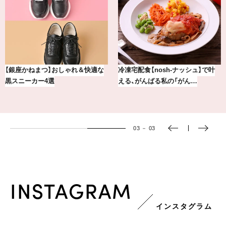
冷凍宅配食【nosh-ナッシュ】で叶
【8月前半の運勢】12星座別ラッキー
える、がんばる私の「がん…
カラー＆開運ジュエリー
01
－
03
INSTAGRAM
インスタグラム