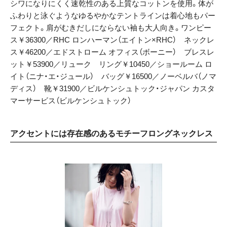
シワになりにくく速乾性のある上質なコットンを使用。体が
ふわりと泳ぐようなゆるやかなテントラインは着心地もパー
フェクト。肩がむきだしにならない袖も大人向き。ワンピー
ス￥36300／RHC ロンハーマン（エイトン×RHC） ネックレ
ス￥46200／エドストローム オフィス（ボーニー） ブレスレ
ット￥53900／リューク リング￥10450／ショールーム ロ
イト（ニナ・エ・ジュール） バッグ￥16500／ノーベルバ（ノマ
ディス） 靴￥31900／ビルケンシュトック・ジャパン カスタ
マーサービス（ビルケンシュトック）
アクセントには存在感のあるモチーフロングネックレス