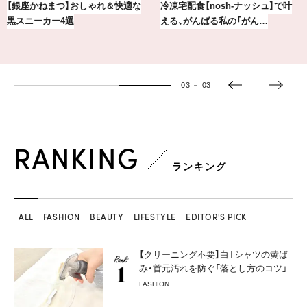
冷凍宅配食【nosh-ナッシュ】で叶
【8月前半の運勢】12星座別ラッキー
える、がんばる私の「がん…
カラー＆開運ジュエリー
01
－
03
RANKING
ランキング
ALL
FASHION
BEAUTY
LIFESTYLE
EDITOR'S PICK
【クリーニング不要】白Tシャツの黄ば
み・首元汚れを防ぐ「落とし方のコツ」
FASHION