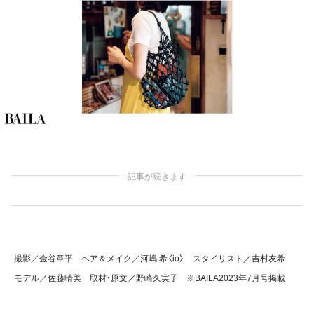
記事が続きます
撮影／金谷章平 ヘア＆メイク／河嶋 希〈io〉 スタイリスト／吉村友希
モデル／佐藤晴美 取材・原文／野崎久実子 ※BAILA2023年7月号掲載