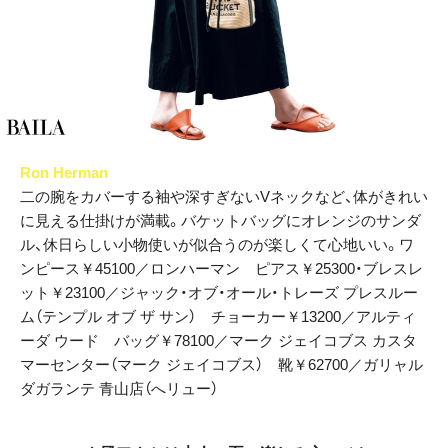
Ron Herman
二の腕をカバーする袖や深すぎないVネックなど、体がきれい
に見える仕掛けが満載。バケットバッグにオレンジのサンダ
ル、休日らしい小物使いが似合うのが楽しくて心地いい。ワ
ンピース￥45100／ロンハーマン ピアス￥25300・ブレスレ
ット￥23100／ジャック・オブ・オール・トレーズ プレスルー
ム（テンプル オブ ザ サン） チョーカー￥13200／アルティ
ーダ ウード バッグ￥78100／マーク ジェイコブス カスタ
マーセンター（マーク ジェイコブス） 靴￥62700／ガリャル
ダガランテ 青山店（へリュー）