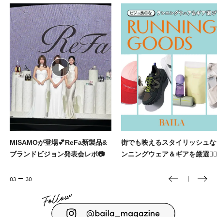
街でも映えるスタイリッシュなラ
堀田真由主演💄💫 R30からのキ
ンニングウェア＆ギアを厳選🏃‍♀️
ラキラメイク
04
30