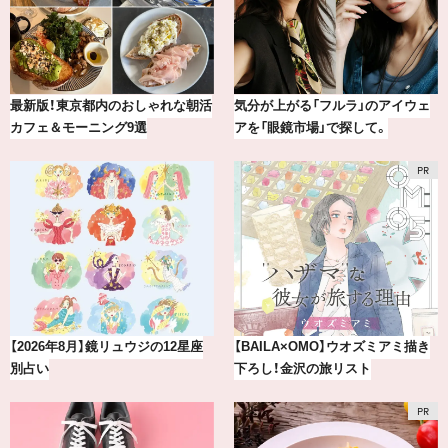
気分が上がる「フルラ」のアイウェ
おしゃれが即決まる！真夏の着こな
アを「眼鏡市場」で探して。
し7選【1週間コーデまとめ】
【BAILA×OMO】ウオズミアミ描き
『セルヴォーク』2026新作アイシャ
下ろし！金沢の旅リスト
ドウパレットをお試し！