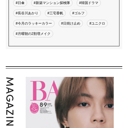
#日傘
#新築マンション探検隊
#韓国ドラマ
#長谷川あかり
#三宅香帆
#ゴルフ
#今月のラッキーカラー
#日焼け止め
#ユニクロ
#月曜朝の2割増メイク
MAGAZINE