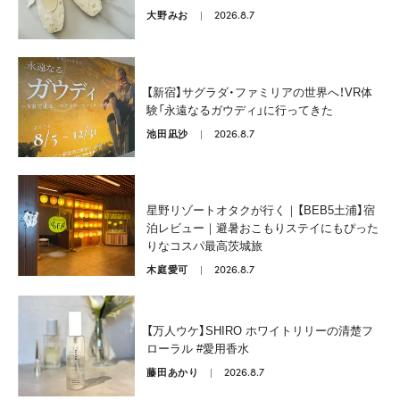
2026.8.7
大野みお
【新宿】サグラダ・ファミリアの世界へ！VR体
験「永遠なるガウディ」に行ってきた
2026.8.7
池田凪沙
星野リゾートオタクが行く｜【BEB5土浦】宿
泊レビュー｜避暑おこもりステイにもぴった
りなコスパ最高茨城旅
2026.8.7
木庭愛可
【万人ウケ】SHIRO ホワイトリリーの清楚フ
ローラル #愛用香水
2026.8.7
藤田あかり