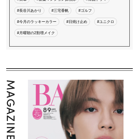
#長谷川あかり
#三宅香帆
#ゴルフ
#今月のラッキーカラー
#日焼け止め
#ユニクロ
#月曜朝の2割増メイク
MAGAZINE