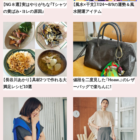
最新版！東京都内のおしゃれな朝活
気分が上がる「フルラ」のアイウェ
カフェ＆モーニング9選
アを「眼鏡市場」で探して。
【2026年8月】鏡リュウジの12星座
【BAILA×OMO】ウオズミアミ描き
別占い
下ろし！金沢の旅リスト