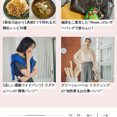
【2026年8月】鏡リュウジの12星座
【BAILA×OMO】ウオズミアミ描き
別占い
下ろし！金沢の旅リスト
【銀座かねまつ】おしゃれ＆快適な
冷凍宅配食【nosh-ナッシュ】で叶
黒スニーカー4選
える、がんばる私の「がん…
03
－
03