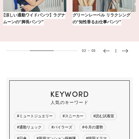
【銀座かねまつ】おしゃれ＆快適な
冷凍宅配食【nosh-ナッシュ】で叶
黒スニーカー4選
える、がんばる私の「がん…
02
－
03
KEYWORD
人気のキーワード
#ミュートジュエリー
#スニーカー
#読む試着室
#通勤リュック
#バイラーズ
#今月の運勢
#日傘
#新築マンション探検隊
#韓国ドラマ