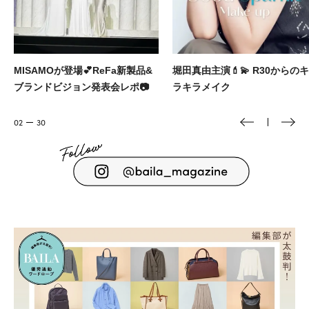
&
堀田真由主演💄💫 R30からのキ
2000円以下で探す！ギフト上
ラキラメイク
んの小土産リスト🎁
02
30