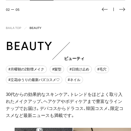
03
05
BAILA TOP
BEAUTY
BEAUTY
ビューティ
#月曜朝の2割増メイク
#髪型
#日焼け止め
#毛穴
#立花ゆうりの最新バズコスメ♡
#ネイル
30代からの効果的なスキンケア、トレンドをほどよく取り入
れたメイクアップ、ヘアケアやボディケアまで豊富なライン
ナップでお届け。デパコスからドラコス、韓国コスメ、限定コ
スメなど最新ニュースも満載です。