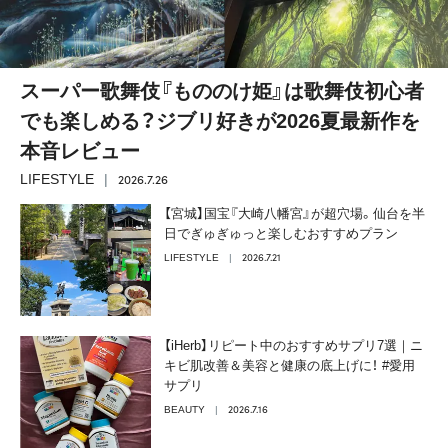
スーパー歌舞伎『もののけ姫』は歌舞伎初心者
でも楽しめる？ジブリ好きが2026夏最新作を
本音レビュー
2026.7.26
LIFESTYLE
【宮城】国宝『大崎八幡宮』が超穴場。仙台を半
日でぎゅぎゅっと楽しむおすすめプラン
2026.7.21
LIFESTYLE
【iHerb】リピート中のおすすめサプリ7選｜ニ
キビ肌改善＆美容と健康の底上げに！ #愛用
サプリ
2026.7.16
BEAUTY