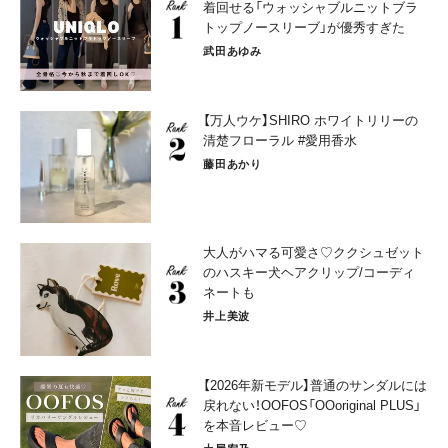
着回せる「ウォッシャブルニットブラ
トップノースリーブ」が優秀すぎた
武田あゆみ
【万人ウケ】SHIRO ホワイトリリーの
清楚フローラル #愛用香水
藤田あかり
大人がハマる可愛さ♡ククシュゼット
のハスキー犬ヘアクリップ/コーディ
ネートも
井上美波
【2026年新モデル】普通のサンダルには
戻れない！OOFOS「OOoriginal PLUS」
を本音レビュー♡