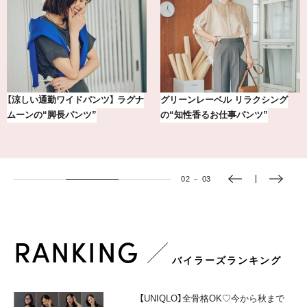
【涼しい通勤ワイドパンツ】 ラグナ
グリーンレーベル リラクシング
ムーンの“脚長パンツ”
の“知性香るお仕事パンツ”
02
－
03
RANKING
バイラーズランキング
【UNIQLO】全骨格OK♡今から秋まで