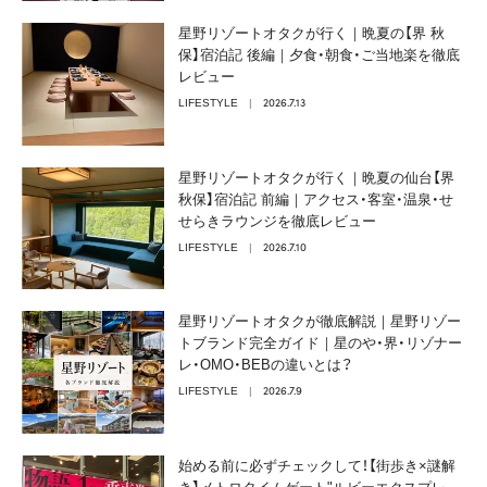
星野リゾートオタクが行く｜晩夏の【界 秋
保】宿泊記 後編｜夕食・朝食・ご当地楽を徹底
レビュー
2026.7.13
LIFESTYLE
星野リゾートオタクが行く｜晩夏の仙台【界
秋保】宿泊記 前編｜アクセス・客室・温泉・せ
せらきラウンジを徹底レビュー
2026.7.10
LIFESTYLE
星野リゾートオタクが徹底解説｜星野リゾー
トブランド完全ガイド｜星のや・界・リゾナー
レ・OMO・BEBの違いとは？
2026.7.9
LIFESTYLE
始める前に必ずチェックして！【街歩き×謎解