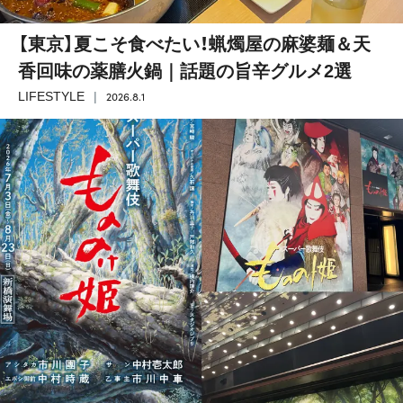
【東京】夏こそ食べたい！蝋燭屋の麻婆麺＆天
香回味の薬膳火鍋｜話題の旨辛グルメ2選
2026.8.1
LIFESTYLE