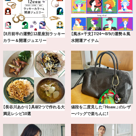
【8月前半の運勢】12星座別ラッキー
【風水×干支】7/24〜8/9の運勢＆風
カラー＆開運ジュエリー
水開運アイテム
【長谷川あかり】具材2つで作れる大
値段を二度見した『Hoaw.』のレザ
満足レシピ10選
ーバッグで楽ちんに！