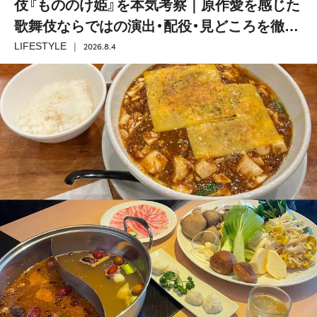
伎『もののけ姫』を本気考察｜原作愛を感じた
歌舞伎ならではの演出・配役・見どころを徹底
解説
2026.8.4
LIFESTYLE