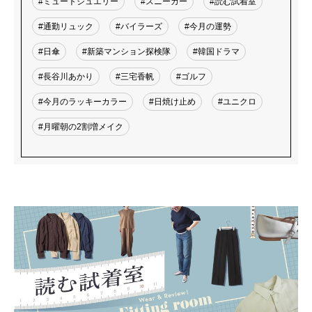
#ミュートジュエリー
#スニーカー
#読む試着室
#通勤リュック
#バイラーズ
#今月の運勢
#日傘
#新築マンション探検隊
#韓国ドラマ
#長谷川あかり
#三宅香帆
#ゴルフ
#今月のラッキーカラー
#日焼け止め
#ユニクロ
#月曜朝の2割増メイク