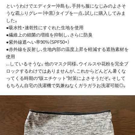
というわけでエディター沖島も、手持ち服になじみのよさそ
うな霜ふりグレー（中黒）タイプを一点、試しに購入してみま
した。
●吸水性・速乾性にすぐれた生地を使用
●繊維上の細菌の増殖を抑制し、さらに防臭
●紫外線遮へい率90%（SPF50+）
●赤外線を反射し、生地内部の温度上昇を軽減する遮熱素材を
使用
...しているそうな。他のマスク同様、ウイルスや花粉を完全ブ
ロックするわけではありませんが、これからどんどん暑くな
ってくる時期の“咳エチケット”対策によさそうだぞ。そして
もちろん自宅の洗濯機で気兼ねなくガラガラお洗濯可能◎。