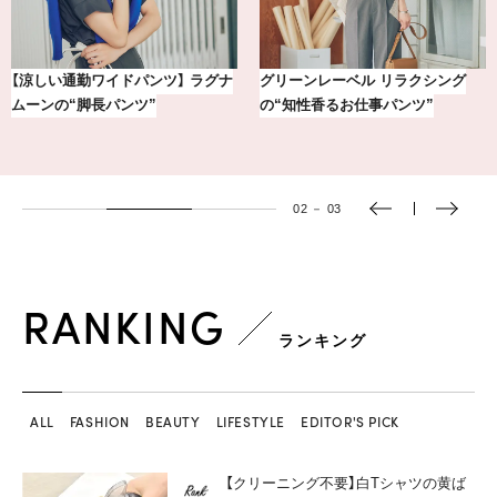
【銀座かねまつ】おしゃれ＆快適な
【BAILA×OMO】ウオズミアミ描き
黒スニーカー4選
下ろし！金沢の旅リスト
03
－
03
RANKING
ランキング
ALL
FASHION
BEAUTY
LIFESTYLE
EDITOR'S PICK
【クリーニング不要】白Tシャツの黄ば