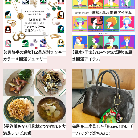
最新版！東京都内のおしゃれな朝活
冷凍宅配食【nosh-ナッシュ】で叶
カフェ＆モーニング9選
える、がんばる私の「がん…
【2026年8月】鏡リュウジの12星座
気分が上がる「フルラ」のアイウェ
別占い
アを「眼鏡市場」で探して。