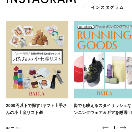
インスタグラム
街でも映えるスタイリッシュなラ
『殺し屋たちの店2』 岡田将生さ
ンニングウェア＆ギアを厳選🏃‍♀️
と玄理さんにインタビュー🎤
03
30