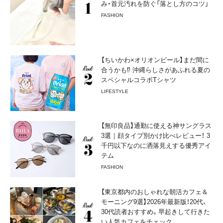
み・首元汚れを防ぐ「落とし方のコツ」
FASHION
【ちいかわ×オリオンビール】まだ間に
合うかも⁉︎ 沖縄らしさがあふれる夏の
スペシャルコラボTシャツ
LIFESTYLE
【無印良品】通勤に使える神サングラス
3選｜顔タイプ別かけ比べレビュー！ 3
千円以下なのに洒落見えする優秀アイ
テム
FASHION
【東京都内のおしゃれな朝活カフェ＆
モーニング9選】2026年最新版！20代、
30代読者おすすめ。早起きして行きた
い人気カフェをチェック