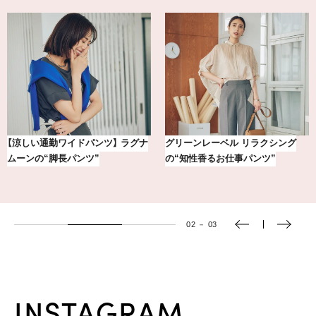
【銀座かねまつ】おしゃれ＆快適な
【BAILA×OMO】ウオズミアミ描き
黒スニーカー4選
下ろし！金沢の旅リスト
03
－
03
INSTAGRAM