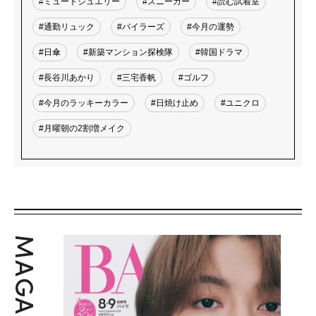
#ミュートジュエリー
#スニーカー
#読む試着室
#通勤リュック
#バイラーズ
#今月の運勢
#日傘
#新築マンション探検隊
#韓国ドラマ
#長谷川あかり
#三宅香帆
#ゴルフ
#今月のラッキーカラー
#日焼け止め
#ユニクロ
#月曜朝の2割増メイク
MAGAZINE