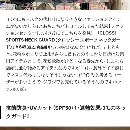
「ほかにもマスクの代わりになりそうなファッションアイテ
ムがないかしら」とあちこちパトロールしてみた結果【ファッ
ションセンターしまむら】にてこちらを発見！
「CLOSSI
SPORTS NECK GUARD（クロッシー スポーツ ネックガー
ド）」￥649
なんですけれど...。もとも
（税込、商品番号：325-0671）
と、花粉やホコリ防止用&さらに首もとのうっかり日焼け対策
用アイテムとして、花粉飛散がひどくなる春先から、しまむら
店頭に並び始めるアイテムなのですが「コレ、意外とイイ感じ
でマスク代わりになりそうじゃない...(* "q')!?」と考えるユー
ザーが多いようで、ジワジワと売れているそうなのです
（スタ
。
ッフさん談）
抗菌防臭・UVカット（SPF50+）・遮熱効果-3℃のネッ
クガード！