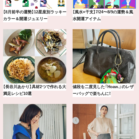
最新版！東京都内のおしゃれな朝活
冷凍宅配食【nosh-ナッシュ】で叶
カフェ＆モーニング9選
える、がんばる私の「がん…
【2026年8月】鏡リュウジの12星座
気分が上がる「フルラ」のアイウェ
別占い
アを「眼鏡市場」で探して。