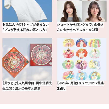
【最新版】20代、30代読者が選んだ
【BAILA×OMO】ウオズミアミ描き
理想の結婚指輪10選
下ろし！金沢の旅リスト
賢者たちに聞いてみた！ 嫉妬と上
気分が上がる「フルラ」のアイウェ
手くつきあうコツとは？
アを「眼鏡市場」で探して。