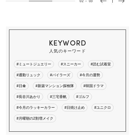
02
－
03
KEYWORD
人気のキーワード
#ミュートジュエリー
#スニーカー
#読む試着室
#通勤リュック
#バイラーズ
#今月の運勢
#日傘
#新築マンション探検隊
#韓国ドラマ
#長谷川あかり
#三宅香帆
#ゴルフ
#今月のラッキーカラー
#日焼け止め
#ユニクロ
#月曜朝の2割増メイク