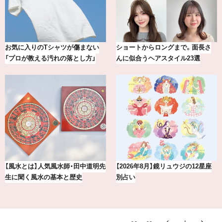
【最新版】20代、30代読者が選んだ
【BAILA×OMO】ウオズミアミ描き
理想の結婚指輪10選
下ろし！金沢の旅リスト
賢者たちに聞いてみた！ 嫉妬と上
気分が上がる「フルラ」のアイウェ
手くつきあうコツとは？
アを「眼鏡市場」で探して。