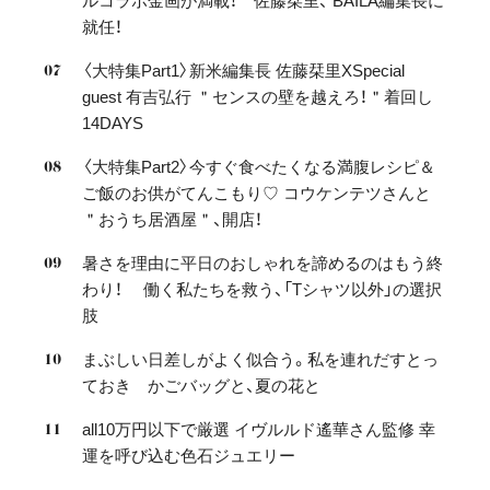
ルコラボ金画が満載！ 佐藤栞里、 BAILA編集長に
就任！
〈大特集Part1〉新米編集長 佐藤栞里XSpecial
guest 有吉弘行 ＂センスの壁を越えろ！＂着回し
14DAYS
〈大特集Part2〉今すぐ食べたくなる満腹レシピ＆
ご飯のお供がてんこもり♡ コウケンテツさんと
＂おうち居酒屋＂、開店！
暑さを理由に平日のおしゃれを諦めるのはもう終
わり！ 働く私たちを救う、「Tシャツ以外」の選択
肢
まぶしい日差しがよく似合う。私を連れだすとっ
ておき かごバッグと、夏の花と
all10万円以下で厳選 イヴルルド遙華さん監修 幸
運を呼び込む色石ジュエリー