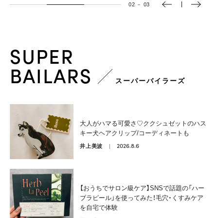
02
－
03
SUPER
BAILARS
スーパーバイラーズ
大人がハマる可愛さ♡ククシュゼットのハス
キー犬ヘアクリップ/コーディネートも
2026.8.6
井上美波
【おうちでサロン級ケア】SNSで話題の「ハー
ブラピール」を使ってみた！毛穴・くすみケア
を自宅で体験