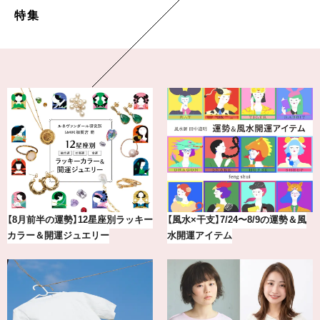
特集
【涼しい通勤ワイドパンツ】“楽して
20年の研究が生んだ、『TSUBAKI』
きちんとパンツ”が夏の味方
の圧倒的な艶力【エデ…