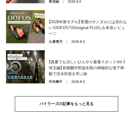
2026.8.5
長沼結
【2026年新モデル】普通のサンダルには戻れな
い！OOFOS「OOoriginal PLUS」を本音レビュ
ー♡
2026.8.5
土屋宥乃
【真夏でも涼しいひんやり避暑スポットVol.3
埼玉編】首都圏外郭放水路の神秘的な地下神
殿で洪水対策を学ぶ旅
2026.8.5
竹内舞子
バイラーズの記事をもっと見る