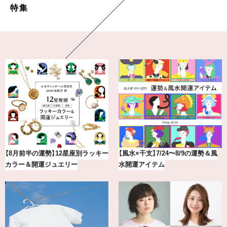
特集
【涼しい通勤ワイドパンツ】“楽して
20年の研究が生んだ、『TSUBAKI』
きちんとパンツ”が夏の味方
の圧倒的な艶力【エデ…