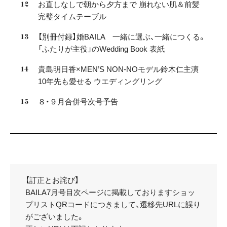
お直しなしで朝から夕方まで 崩れない肌＆前髪
完璧タイムテーブル
【別冊付録】婚BAILA 一緒に選ぶ、一緒につくる。
「ふたりが主役」のWedding Book 表紙
貴島明日香×MEN’S NON-NOモデル鈴木仁主演
10年先も愛せる ウエディングリング
８・９月合併号次号予告
【訂正とお詫び】
BAILA7月号目次ページに掲載しておりますショッ
プリストQRコードにつきまして、遷移先URLに誤り
がございました。