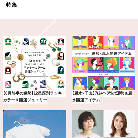
特集
＆風
【涼しい通勤ワイドパンツ】“楽して
気分が上がる「フルラ」のアイ
きちんとパンツ”が夏の味方
アを「眼鏡市場」で探して。