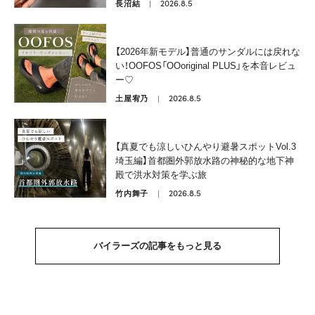
2026.8.5
長沼結
【2026年新モデル】普通のサンダルには戻れな
い！OOFOS「OOoriginal PLUS」を本音レビュ
ー♡
2026.8.5
土屋宥乃
【真夏でも涼しいひんやり避暑スポットVol.3
埼玉編】首都圏外郭放水路の神秘的な地下神
殿で洪水対策を学ぶ旅
2026.8.5
竹内舞子
バイラーズの記事をもっと見る