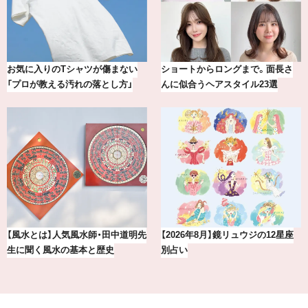
さ
【最新版】20代、30代読者が選んだ
20年の研究が生んだ、『TSUBAKI
理想の結婚指輪10選
の圧倒的な艶力【エデ…
座
賢者たちに聞いてみた！ 嫉妬と上
冷凍宅配食【nosh-ナッシュ】で
手くつきあうコツとは？
える、がんばる私の「がん…