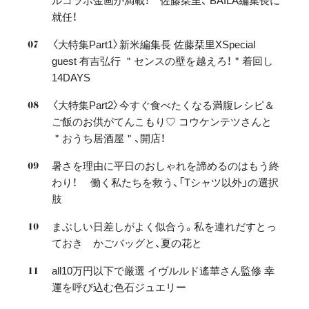
ルコラボ金画が満載！ 佐藤栞里、 BAILA編集長に
就任！
〈大特集Part1〉新米編集長 佐藤栞里XSpecial
guest 有吉弘行 ＂センスの壁を越えろ！＂着回し
14DAYS
〈大特集Part2〉今すぐ食べたくなる満腹レシピ＆
ご飯のお供がてんこもり♡ コウケンテツさんと
＂おうち居酒屋＂、開店！
暑さを理由に平日のおしゃれを諦めるのはもう終
わり！ 働く私たちを救う、「Tシャツ以外」の選択
肢
まぶしい日差しがよく似合う。私を連れだすとっ
ておき かごバッグと、夏の花と
all10万円以下で厳選 イヴルルド遙華さん監修 幸
運を呼び込む色石ジュエリー