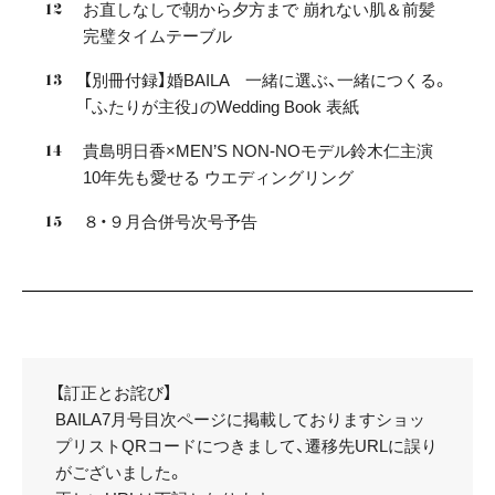
お直しなしで朝から夕方まで 崩れない肌＆前髪
完璧タイムテーブル
【別冊付録】婚BAILA 一緒に選ぶ、一緒につくる。
「ふたりが主役」のWedding Book 表紙
貴島明日香×MEN’S NON-NOモデル鈴木仁主演
10年先も愛せる ウエディングリング
８・９月合併号次号予告
【訂正とお詫び】
BAILA7月号目次ページに掲載しておりますショッ
プリストQRコードにつきまして、遷移先URLに誤り
がございました。