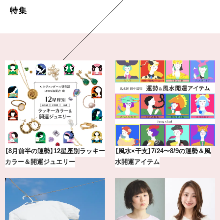
特集
風
【涼しい通勤ワイドパンツ】“楽して
気分が上がる「フルラ」のアイウ
きちんとパンツ”が夏の味方
アを「眼鏡市場」で探して。