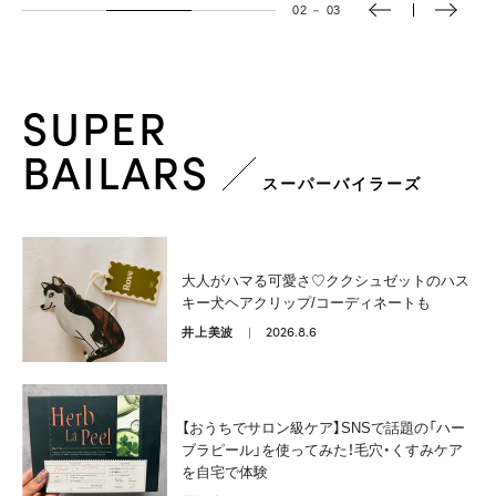
02
－
03
SUPER
BAILARS
スーパーバイラーズ
大人がハマる可愛さ♡ククシュゼットのハス
キー犬ヘアクリップ/コーディネートも
2026.8.6
井上美波
【おうちでサロン級ケア】SNSで話題の「ハー
ブラピール」を使ってみた！毛穴・くすみケア
を自宅で体験