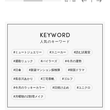
02
－
03
KEYWORD
人気のキーワード
#ミュートジュエリー
#スニーカー
#読む試着室
#通勤リュック
#バイラーズ
#今月の運勢
#日傘
#新築マンション探検隊
#韓国ドラマ
#長谷川あかり
#三宅香帆
#ゴルフ
#今月のラッキーカラー
#日焼け止め
#ユニクロ
#月曜朝の2割増メイク