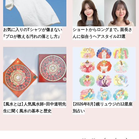
さ
【最新版】20代、30代読者が選んだ
20年の研究が生んだ、『TSUBAK
理想の結婚指輪10選
の圧倒的な艶力【エデ…
星座
賢者たちに聞いてみた！ 嫉妬と上
冷凍宅配食【nosh-ナッシュ】
手くつきあうコツとは？
える、がんばる私の「がん…