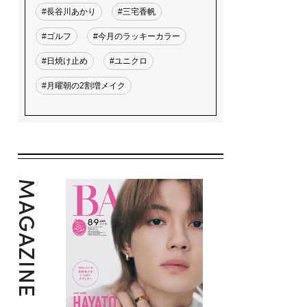
#長谷川あかり
#三宅香帆
#ゴルフ
#今月のラッキーカラー
#日焼け止め
#ユニクロ
#月曜朝の2割増メイク
MAGAZINE