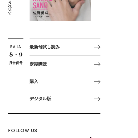
マガジン
BAILA
最新号試し読み
8・9
月合併号
定期購読
購入
デジタル版
FOLLOW US