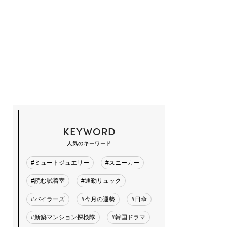
KEYWORD
人気のキーワード
#ミュートジュエリー
#スニーカー
#読む試着室
#通勤リュック
#バイラーズ
#今月の運勢
#日傘
#新築マンション探検隊
#韓国ドラマ