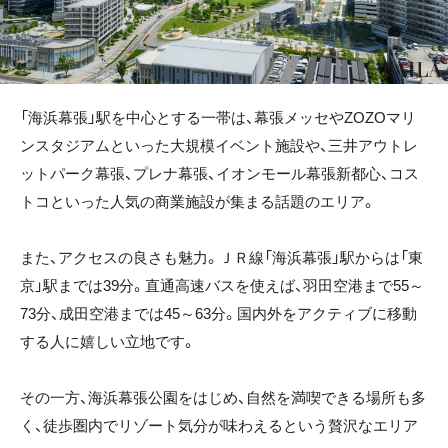
「海浜幕張」駅を中心とする一帯は、幕張メッセやZOZOマリ
ンスタジアムといった大規模イベント施設や、三井アウトレ
ットパーク幕張、プレナ幕張、イオンモール幕張新都心、コス
トコといった人気の商業施設が集まる話題のエリア。
また、アクセスの良さも魅力。ＪＲ線「海浜幕張」駅からは「東
京」駅までは39分。直通高速バスを使えば、羽田空港まで55～
73分、成田空港までは45～63分。国内外をアクティブに移動
する人に嬉しい立地です。
その一方、海浜幕張公園をはじめ、自然を満喫できる場所も多
く、徒歩圏内でリゾート気分が味わえるという贅沢なエリア