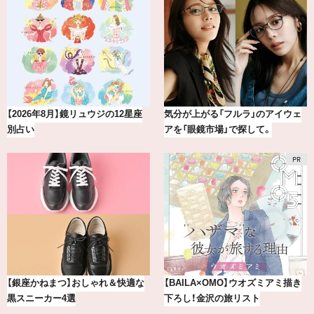
【2026年8月】鏡リュウジの12星座
気分が上がる「フルラ」のアイウェ
別占い
アを「眼鏡市場」で探して。
【銀座かねまつ】おしゃれ＆快適な
【BAILA×OMO】ウオズミアミ描き
黒スニーカー4選
下ろし！金沢の旅リスト