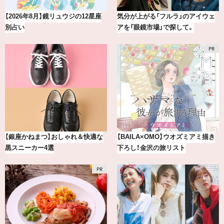
【2026年8月】鏡リュウジの12星座
気分が上がる「フルラ」のアイウェ
別占い
アを「眼鏡市場」で探して。
【銀座かねまつ】おしゃれ＆快適な
【BAILA×OMO】ウオズミアミ描き
黒スニーカー4選
下ろし！金沢の旅リスト