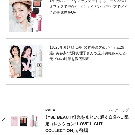
【30代のメイクをアップデートするチーク22選】
オフィスで浮かない“ちょうどいい”塗り方でメイ
クの完成度をUP！
【2026年夏】「顔以外」の紫外線対策アイテム29
選。美容家・大野真理子さんや玉井詩織さんなど、
美プロの対策を徹底調査！
PREV
メイクアップ
【YSL BEAUTY】光をまとい、輝く自分へ。限
定コレクション「LOVE LIGHT
COLLECTION」が登場