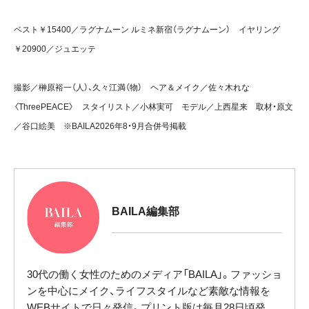
ベスト￥15400／ラグナムーン ルミネ新宿（ラグナムーン） イヤリング
￥20900／ジュエッテ
撮影／榊原裕一（人）、久々江満（物） ヘア＆メイク／佐々木れな
〈ThreePEACE〉 スタイリスト／小林実可 モデル／上西星来 取材・原文
／谷口絵美 ※BAILA2026年8・9月合併号掲載
BAILA編集部
30代の働く女性のためのメディア「BAILA」。ファッショ
ンを中心にメイク、ライフスタイルなど素敵な情報を
WEBサイトで日々発信。プリント版は毎月28日頃発