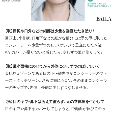
【取】目尻や口角などの細部は少量を垂直たたき塗り！
目頭上、小鼻横、口角下などの細かな部分には手の甲に取った
コンシーラーを少量ずつのせ、スポンジで垂直にたたき込
む。カバーが足りないと感じたら、少しずつ追い塗りして。
【取】最小面積にのせてから外側に少しずつのばしていく
美肌見えゾーンである目の下〜頰内側がコンシーラーのファ
ーストタッチゾーン。さらに額にもON。そのままコンシーラ
ーのチップで、内側→外側に少しずつなじませる。
【捨】目のキワ・鼻下はあえて塗らず、元の立体感を生かして
目のキワや鼻下をカバーしてしまうと、中顔面が伸びてのっ