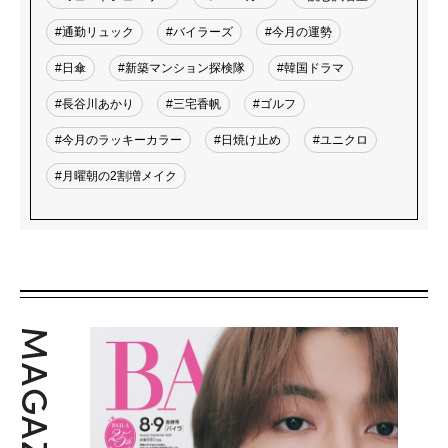
#通勤リュック
#バイラーズ
#今月の運勢
#日傘
#新築マンション探検隊
#韓国ドラマ
#長谷川あかり
#三宅香帆
#ゴルフ
#今月のラッキーカラー
#日焼け止め
#ユニクロ
#月曜朝の2割増メイク
MAGAZINE