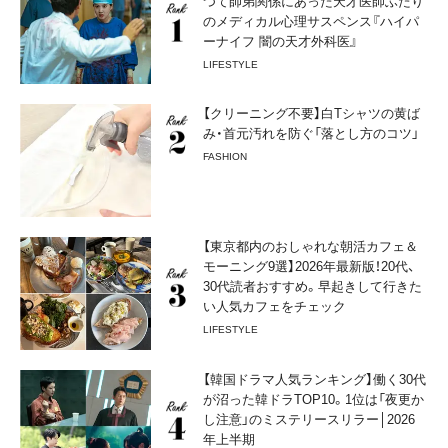
つて師弟関係にあった天才医師ふたり
のメディカル心理サスペンス『ハイパ
ーナイフ 闇の天才外科医』
LIFESTYLE
【クリーニング不要】白Tシャツの黄ば
み・首元汚れを防ぐ「落とし方のコツ」
FASHION
【東京都内のおしゃれな朝活カフェ＆
モーニング9選】2026年最新版！20代、
30代読者おすすめ。早起きして行きた
い人気カフェをチェック
LIFESTYLE
【韓国ドラマ人気ランキング】働く30代
が沼った韓ドラTOP10。1位は「夜更か
し注意」のミステリースリラー│2026
年上半期