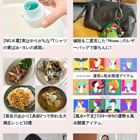
最新版！東京都内のおしゃれな朝活
【BAILA×OMO】ウオズミアミ描き
カフェ＆モーニング9選
下ろし！金沢の旅リスト
【2026年8月】鏡リュウジの12星座
気分が上がる「フルラ」のアイウェ
別占い
アを「眼鏡市場」で探して。