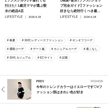
【ソンスグルメ】子連れでも
【韓国・聖水（ソンス）ショッ
行けた！ 1歳児ママが選ぶ聖
プ完全ガイド】ファッション
水の絶品4店
好きなら絶対行くべき厳選4
店
2026.6.28
2026.6.28
LIFESTYLE
LIFESTYLE
# 春夏
# 30代 レディースファッション
# オンオフコーデ
# 通勤コーデ
# デート服
# カジュアルコーデ
# 着こなし
# 30代 カジュアル
# ECサイト
# 試着
PREV
FASHION
今年のトレンドカラーはイエローです♡#フ
ァッション部はきれい色が好き