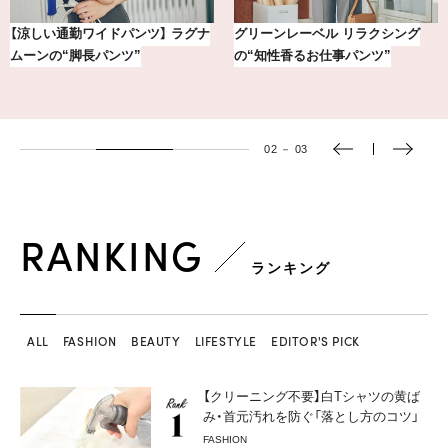
【銀座かねまつ】おしゃれ＆快適な
冷凍宅配食【nosh-ナッシュ】で叶
黒スニーカー4選
える、がんばる私の「がん…
03
－
03
RANKING
ランキング
ALL
FASHION
BEAUTY
LIFESTYLE
EDITOR'S PICK
【クリーニング不要】白Tシャツの黄ば
み・首元汚れを防ぐ「落とし方のコツ」
FASHION