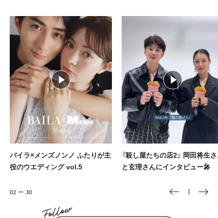
『殺し屋たちの店2』 岡田将生さん
大人に似合う本命ブランドのヘ
と玄理さんにインタビュー🎤
アクセをBAILAが厳選🎀
03
30