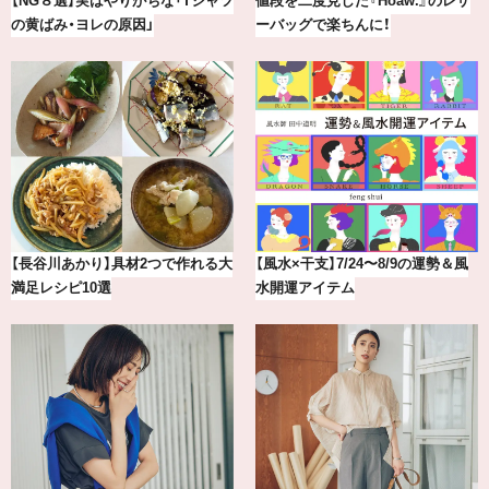
最新版！東京都内のおしゃれな朝活
【BAILA×OMO】ウオズミアミ描き
カフェ＆モーニング9選
下ろし！金沢の旅リスト
【2026年8月】鏡リュウジの12星座
気分が上がる「フルラ」のアイウェ
別占い
アを「眼鏡市場」で探して。