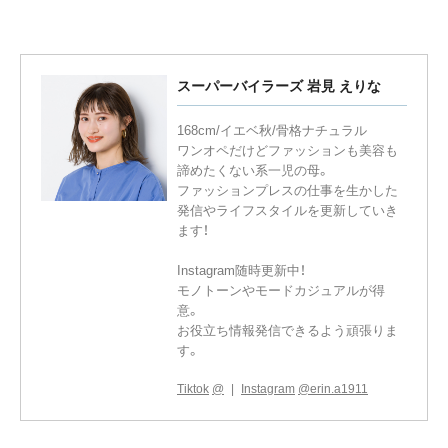
スーパーバイラーズ 岩見 えりな
168cm/イエベ秋/骨格ナチュラル
ワンオペだけどファッションも美容も
諦めたくない系一児の母。
ファッションプレスの仕事を生かした
発信やライフスタイルを更新していき
ます！
Instagram随時更新中！
モノトーンやモードカジュアルが得
意。
お役立ち情報発信できるよう頑張りま
す。
Tiktok
@
Instagram
@erin.a1911