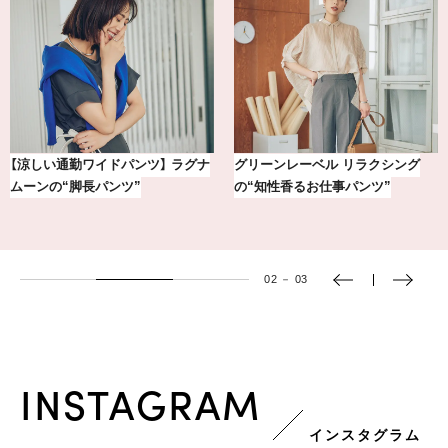
【銀座かねまつ】おしゃれ＆快適な
冷凍宅配食【nosh-ナッシュ】で叶
黒スニーカー4選
える、がんばる私の「がん…
03
－
03
INSTAGRAM
インスタグラム