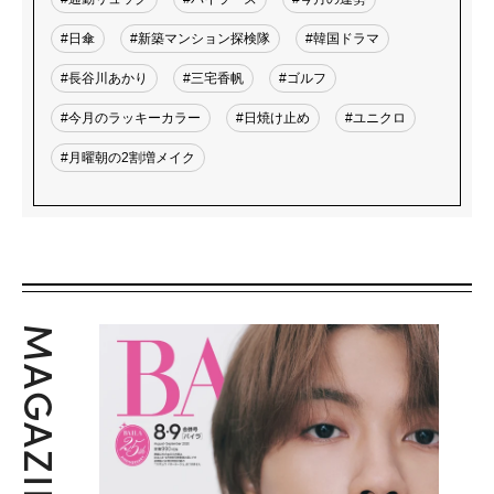
#日傘
#新築マンション探検隊
#韓国ドラマ
#長谷川あかり
#三宅香帆
#ゴルフ
#今月のラッキーカラー
#日焼け止め
#ユニクロ
#月曜朝の2割増メイク
MAGAZINE