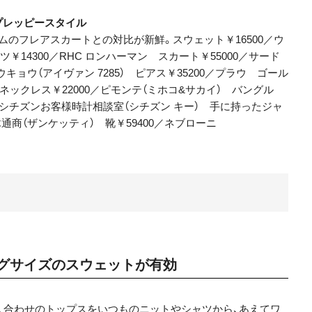
プレッピースタイル
のフレアスカートとの対比が新鮮。スウェット￥16500／ウ
ツ￥14300／RHC ロンハーマン スカート￥55000／サード
トウキョウ（アイヴァン 7285） ピアス￥35200／プラウ ゴール
ネックレス￥22000／ピモンテ（ミホコ&サカイ） バングル
00／シチズンお客様時計相談室（シチズン キー） 手に持ったジャ
木通商（ザンケッティ） 靴￥59400／ネブローニ
グサイズのスウェットが有効
、合わせのトップスをいつものニットやシャツから、あえてワ