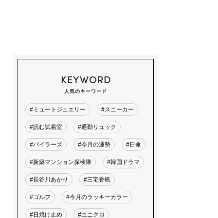
KEYWORD
人気のキーワード
#ミュートジュエリー
#スニーカー
#読む試着室
#通勤リュック
#バイラーズ
#今月の運勢
#日傘
#新築マンション探検隊
#韓国ドラマ
#長谷川あかり
#三宅香帆
#ゴルフ
#今月のラッキーカラー
#日焼け止め
#ユニクロ