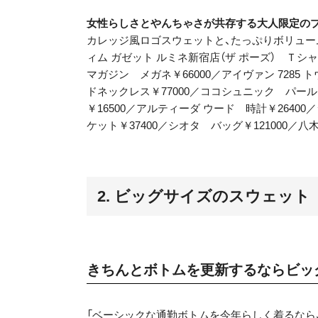
女性らしさとやんちゃさが共存する大人限定の
カレッジ風ロゴスウェットと、たっぷりボリューム
ィム ガゼット ルミネ新宿店（ザ ポーズ） Ｔシャ
マガジン メガネ￥66000／アイヴァン 7285 
ドネックレス￥77000／ココシュニック パール
￥16500／アルティーダ ウード 時計￥264
ケット￥37400／シオタ バッグ￥121000／八
2. ビッグサイズのスウェット
きちんとボトムを更新するならビッ
「ベーシックな通勤ボトムを今年らしく着るなら