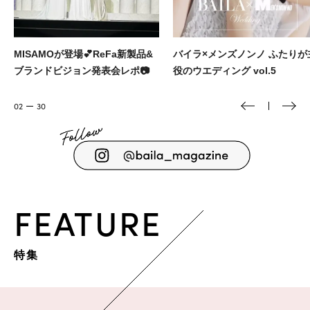
バイラ×メンズノンノ ふたりが主
街でも映えるスタイリッシュな
役のウエディング vol.5
ンニングウェア＆ギアを厳選🏃‍♀️
03
30
FEATURE
特集