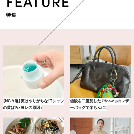
FEATURE
特集
【2026年8月】鏡リュウジの12星座
気分が上がる「フルラ」のアイウェ
別占い
アを「眼鏡市場」で探して。