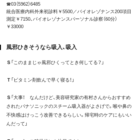
☎03（5962）6485
統合医療内科外来初診料￥5500／バイオレゾナンス200項目
測定￥7150、バイオレゾナンスパーソナル診察（60分）
￥33000
風邪ひきそうなら吸入、吸入
Ｓ
「このままじゃ風邪ひくってとき何してる？」
Ｔ
「ビタミン剤飲んで早く寝る！」
Ｓ
「大事！ なんだけど、美容研究家の有村さんからおすすめ
されたパナソニックのスチーム吸入器がよさげで。喉や鼻の
不快感はけっこう改善できるらしい。帰宅時のケアにもいい
んだって」