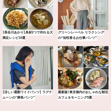
【銀座かねまつ】おしゃれ＆快適な
【BAILA×OMO】ウオズミアミ描き
黒スニーカー4選
下ろし！金沢の旅リスト
冷凍宅配食【nosh-ナッシュ】で叶
おしゃれが即決まる！真夏の着こな
える、がんばる私の「がん…
し7選【1週間コーデまとめ】