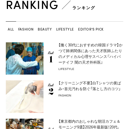
RANKING
ランキング
ALL
FASHION
BEAUTY
LIFESTYLE
EDITOR'S PICK
【働く30代におすすめの韓国ドラマ】か
つて師弟関係にあった天才医師ふたり
のメディカル心理サスペンス『ハイパ
ーナイフ 闇の天才外科医』
LIFESTYLE
【クリーニング不要】白Tシャツの黄ば
み・首元汚れを防ぐ「落とし方のコツ」
FASHION
【東京都内のおしゃれな朝活カフェ＆
モーニング9選】2026年最新版！20代、