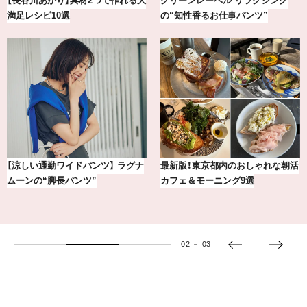
【銀座かねまつ】おしゃれ＆快適な
【BAILA×OMO】ウオズミアミ描き
黒スニーカー4選
下ろし！金沢の旅リスト
冷凍宅配食【nosh-ナッシュ】で叶
おしゃれが即決まる！真夏の着こな
える、がんばる私の「がん…
し7選【1週間コーデまとめ】
03
－
03