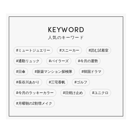
KEYWORD
人気のキーワード
#ミュートジュエリー
#スニーカー
#読む試着室
#通勤リュック
#バイラーズ
#今月の運勢
#日傘
#新築マンション探検隊
#韓国ドラマ
#長谷川あかり
#三宅香帆
#ゴルフ
#今月のラッキーカラー
#日焼け止め
#ユニクロ
#月曜朝の2割増メイク