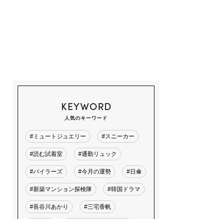
KEYWORD
人気のキーワード
#ミュートジュエリー
#スニーカー
#読む試着室
#通勤リュック
#バイラーズ
#今月の運勢
#日傘
#新築マンション探検隊
#韓国ドラマ
#長谷川あかり
#三宅香帆