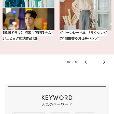
【銀座かねまつ】おしゃれ＆快適な
【風水×干支】8/10〜8/23の運勢＆風
黒スニーカー4選
水開運アイテム
03
－
03
KEYWORD
人気のキーワード