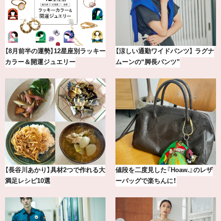
最新版！東京都内のおしゃれな朝活
【BAILA×OMO】ウオズミアミ描き
カフェ＆モーニング9選
下ろし！金沢の旅リスト
【2026年8月】鏡リュウジの12星座
気分が上がる「フルラ」のアイウェ
別占い
アを「眼鏡市場」で探して。