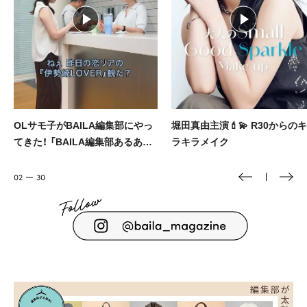
堀田真由主演💄💫 R30からのキ
街でも映えるスタイリッシュな
ラキラメイク
ンニングウェア＆ギアを厳選🏃‍♀️
03
30