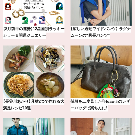
最新版！東京都内のおしゃれな朝活
【BAILA×OMO】ウオズミアミ描き
カフェ＆モーニング9選
下ろし！金沢の旅リスト
【2026年8月】鏡リュウジの12星座
気分が上がる「フルラ」のアイウェ
別占い
アを「眼鏡市場」で探して。