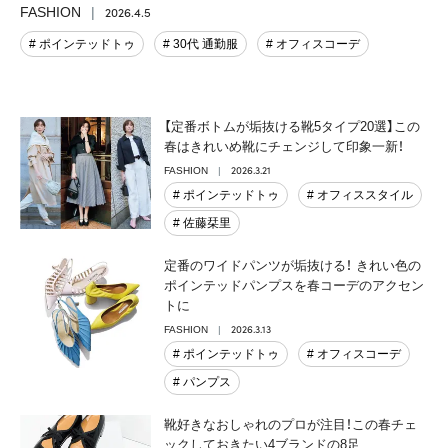
2026.4.5
FASHION
# ポインテッドトゥ
# 30代 通勤服
# オフィスコーデ
【定番ボトムが垢抜ける靴5タイプ20選】この
春はきれいめ靴にチェンジして印象一新！
2026.3.21
FASHION
# ポインテッドトゥ
# オフィススタイル
# 佐藤栞里
定番のワイドパンツが垢抜ける！ きれい色の
ポインテッドパンプスを春コーデのアクセン
トに
2026.3.13
FASHION
# ポインテッドトゥ
# オフィスコーデ
# パンプス
靴好きなおしゃれのプロが注目！この春チェ
ックしておきたい4ブランドの8足