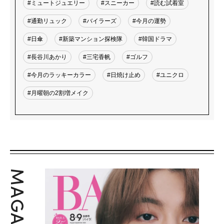
#ミュートジュエリー
#スニーカー
#読む試着室
#通勤リュック
#バイラーズ
#今月の運勢
#日傘
#新築マンション探検隊
#韓国ドラマ
#長谷川あかり
#三宅香帆
#ゴルフ
#今月のラッキーカラー
#日焼け止め
#ユニクロ
#月曜朝の2割増メイク
MAGAZINE