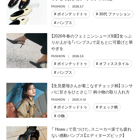
2026.3.7
FASHION
# ポインテッドトゥ
# 30代 ファッション
# パンプス
【2026年春のフェミニンシューズ9選】女っぷ
りが上がる「パンプス」で足もとに可愛げと華
やぎを
2026.3.5
FASHION
# ポインテッドトゥ
# オフィススタイル
# パンプス
【生見愛瑠さんが着こなすチェック柄】コンサ
バに甘さをひとさじ♡ 柄小物の取り入れ方
2025.11.10
FASHION
# ポインテッドトゥ
# チェック柄
# 小物
『 Hoaw.』で見つけた、スニーカー派でも疲れ
ない感動パンプス【エディターズピック】