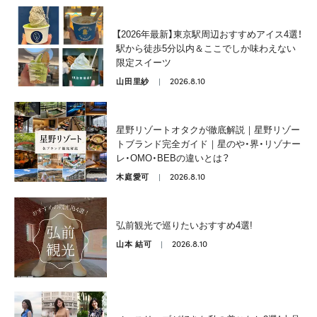
【2026年最新】東京駅周辺おすすめアイス4選！
駅から徒歩5分以内＆ここでしか味わえない
限定スイーツ
2026.8.10
山田里紗
星野リゾートオタクが徹底解説｜星野リゾー
トブランド完全ガイド｜星のや・界・リゾナー
レ・OMO・BEBの違いとは？
2026.8.10
木庭愛可
弘前観光で巡りたいおすすめ4選!
2026.8.10
山本 結可