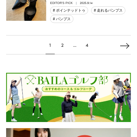
2025.9.14
EDITOR'S PICK
# ポインテッドトゥ
# 走れるパンプス
# パンプス
1
2
…
4