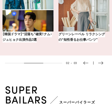
【銀座かねまつ】おしゃれ＆快適な
【風水×干支】8/10〜8/23の運勢＆風
黒スニーカー4選
水開運アイテム
03
－
03
SUPER
BAILARS
スーパーバイラーズ