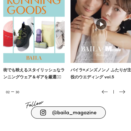
バイラ×メンズノンノ ふたりが主
『殺し屋たちの店2』 岡田将生さ
役のウエディング vol.5
と玄理さんにインタビュー🎤
03
30