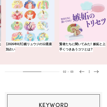
賢者たちに聞いてみた！ 嫉妬と上
気分が上がる「フルラ」のアイウェ
手くつきあうコツとは？
アを「眼鏡市場」で探して。
03
－
03
KEYWORD