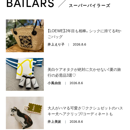
BAILARS
スーパーバイラーズ
【LOEWE】2年目も相棒。シックに持てる#か
ごバッグ
2026.8.6
井上えり子
美白ケアオタクが絶対に欠かせない！夏の旅
行の必需品3選♡
2026.8.6
小風由佳
大人がハマる可愛さ♡ククシュゼットのハス
キー犬ヘアクリップ/コーディネートも
2026.8.6
井上美波