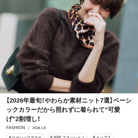
【2026年最旬！やわらか素材ニット7選】ベーシ
ックカラーだから照れずに着られて“可愛
げ”2割増し！
2026.1.8
FASHION
# ベーシックカラー
# 30代 ファッション
# トップス