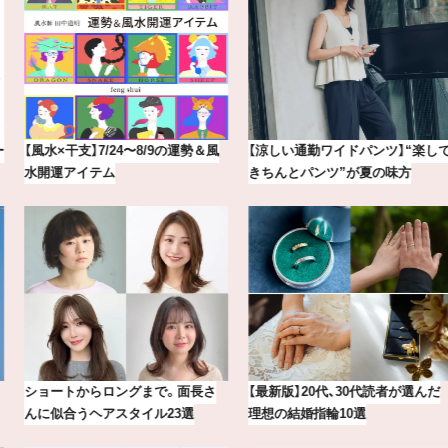
【涼しい通勤ワイドパンツ】“楽して
【BAILA×OMO】ウオズミアミ描き
きちんとパンツ”が夏の味方
下ろし！金沢の旅リスト
【最新版】20代、30代読者が選んだ
20年の研究が生んだ、『TSUBAKI』
理想の結婚指輪10選
の圧倒的な艶力【エデ…