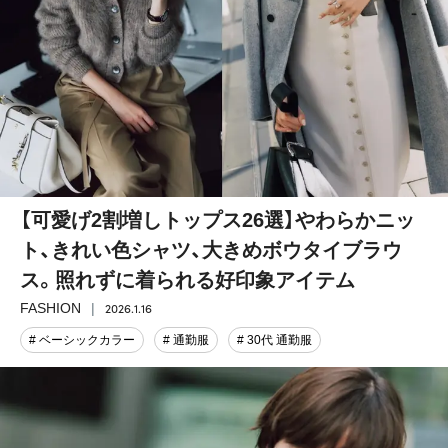
【可愛げ2割増しトップス26選】やわらかニッ
ト、きれい色シャツ、大きめボウタイブラウ
ス。照れずに着られる好印象アイテム
2026.1.16
FASHION
# ベーシックカラー
# 通勤服
# 30代 通勤服