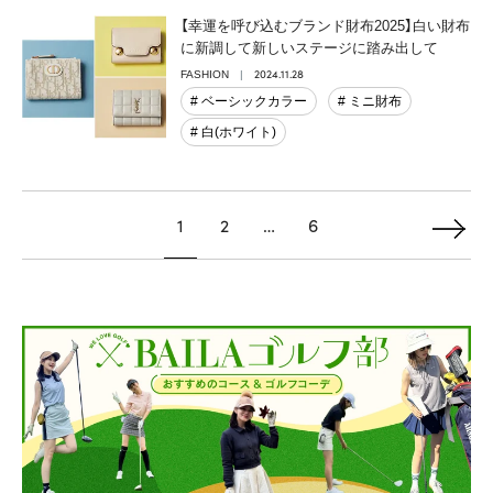
【幸運を呼び込むブランド財布2025】白い財布
に新調して新しいステージに踏み出して
2024.11.28
FASHION
# ベーシックカラー
# ミニ財布
# 白(ホワイト)
1
2
…
6