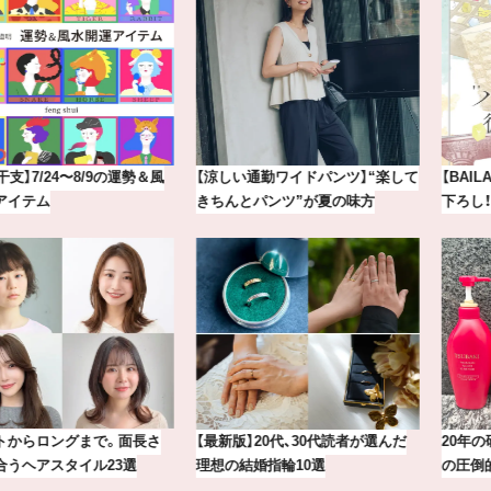
【涼しい通勤ワイドパンツ】“楽して
【BAILA×OMO】ウオズミアミ描き
きちんとパンツ”が夏の味方
下ろし！金沢の旅リスト
【最新版】20代、30代読者が選んだ
20年の研究が生んだ、『TSUBAKI』
理想の結婚指輪10選
の圧倒的な艶力【エデ…