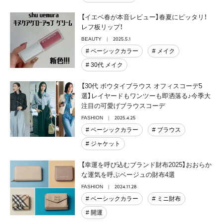
【イエベ春が本音レビュー】春夏にピッタリ！
レフ板リップ！
2025.5.1
BEAUTY
# ベーシックカラー
# メイク
# 30代 メイク
【30代 ボウタイブラウス オフィスコーデ5
選】レイヤードもワンツーも即洒落る♪今季大
注目の可愛げブラウスコーデ
2025.4.25
FASHION
# ベーシックカラー
# ブラウス
# ジャケット
【幸運を呼び込むブランド財布2025】おおらか
な運気を呼ぶベージュの財布4選
2024.11.28
FASHION
# ベーシックカラー
# ミニ財布
# 開運