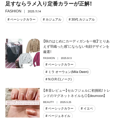
足すならラメ入り定番カラーが正解！
2025.11.14
FASHION
# ベーシックカラー
# カジュアル
# 30代 カジュアル
【秋のはじめにカーディガンを一枚】“とりあ
えず羽織った感”にならない旬顔デザインを
厳選！
2025.9.13
FASHION
# ベーシックカラー
# ミラ オーウェン(Mila Owen)
# N.O.R.C(ノーク)
【本音レビュー】セルフジェルに初挑戦！トレ
ンドのマグネットネイルも◎【deumoon】
2025.5.25
BEAUTY
# ベーシックカラー
# イエベ
# ベージュネイル