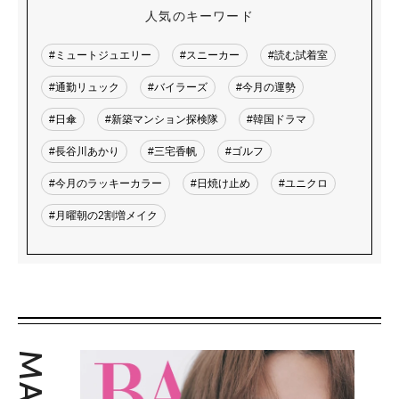
人気のキーワード
#ミュートジュエリー
#スニーカー
#読む試着室
#通勤リュック
#バイラーズ
#今月の運勢
#日傘
#新築マンション探検隊
#韓国ドラマ
#長谷川あかり
#三宅香帆
#ゴルフ
#今月のラッキーカラー
#日焼け止め
#ユニクロ
#月曜朝の2割増メイク