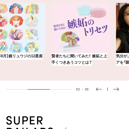
賢者たちに聞いてみた！ 嫉妬と上
気分が上がる「フルラ」のアイウェ
手くつきあうコツとは？
アを「眼鏡市場」で探して。
03
－
03
SUPER