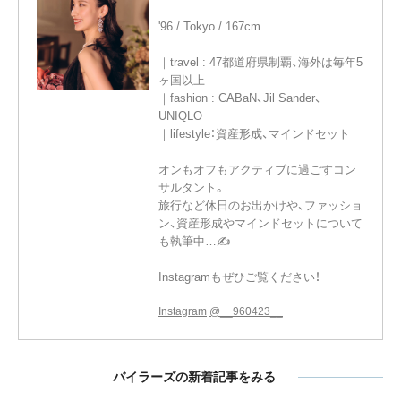
'96 / Tokyo / 167cm
｜travel : 47都道府県制覇、海外は毎年5
ヶ国以上
｜fashion : CABaN、Jil Sander、
UNIQLO
｜lifestyle：資産形成、マインドセット
オンもオフもアクティブに過ごすコン
サルタント。
旅行など休日のお出かけや、ファッショ
ン、資産形成やマインドセットについて
も執筆中…✍️
Instagramもぜひご覧ください！
Instagram
@__960423__
バイラーズの新着記事をみる