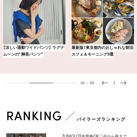
気分が上がる「フルラ」のアイウェ
おしゃれが即決まる！真夏の着こな
アを「眼鏡市場」で探して。
し7選【1週間コーデまとめ】
03
－
03
RANKING
バイラーズランキング
【UNIQLO】全骨格OK♡今から秋まで