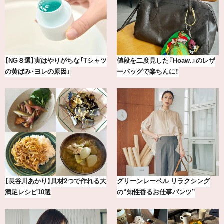
【2026年8月】鏡リュウジの12星座
冷凍宅配食【nosh-ナッシュ】で叶
別占い
える、がんばる私の「がん…
【銀座かねまつ】おしゃれ＆快適な
【BAILA×OMO】ウオズミアミ描き
黒スニーカー4選
下ろし！金沢の旅リスト