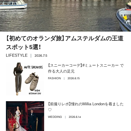
【初めてのオランダ旅】アムステルダムの王道
スポット5選！
2026.7.5
LIFESTYLE
【スニーカーコーデ】#ミュートスニーカー で
作る大人の足元
2026.6.15
FASHION
【前撮りレポ】憧れのMillia Londonを着ました
♡
2026.6.14
WEDDING