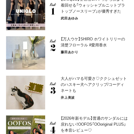
着回せる「ウォッシャブルニットブラ
トップノースリーブ」が優秀すぎた
武田あゆみ
【万人ウケ】SHIRO ホワイトリリーの
清楚フローラル #愛用香水
藤田あかり
大人がハマる可愛さ♡ククシュゼット
のハスキー犬ヘアクリップ/コーディ
ネートも
井上美波
【2026年新モデル】普通のサンダルには
戻れない！OOFOS「OOoriginal PLUS」
を本音レビュー♡