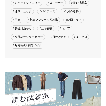
#ミュートジュエリー
#スニーカー
#読む試着室
#通勤リュック
#バイラーズ
#今月の運勢
#日傘
#新築マンション探検隊
#韓国ドラマ
#長谷川あかり
#三宅香帆
#ゴルフ
#今月のラッキーカラー
#日焼け止め
#ユニクロ
#月曜朝の2割増メイク