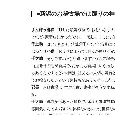
■新潟のお稽古場では踊りの
まんぼう部長
11月は歌舞伎座で、おじいさまの
けれど、素晴らしかったです!! 感動しました
千之助
はい。もともと『連獅子』という演目は
ばったり小僧
おうちによって、踊りの振りが変
千之助
そうです。かなり違います。うちの場合、
山流発祥の地が新潟で、お家元も新潟にいらっし
もあるんですけど、今回は、祖父との大切な舞台
でお稽古したいという気持ちがあって新潟に行
部長
お稽古場は、すごく古い建物だそうですね
か。
千之助
戦前からあった建物で、床板もほぼ当時
雰囲気なんです。踊りの神様なのか、ご先祖様な