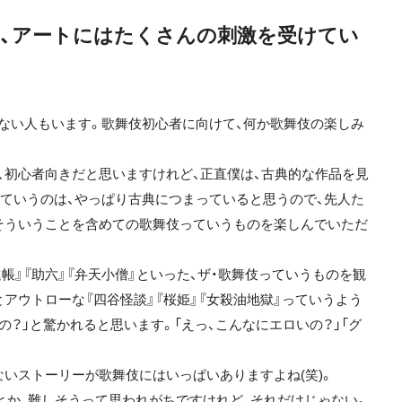
ど、アートにはたくさんの刺激を受けてい
ない人もいます。歌舞伎初心者に向けて、何か歌舞伎の楽しみ
初心者向きだと思いますけれど、正直僕は、古典的な作品を見
ていうのは、やっぱり古典につまっていると思うので、先人た
そういうことを含めての歌舞伎っていうものを楽しんでいただ
進帳』『助六』『弁天小僧』といった、ザ・歌舞伎っていうものを観
アウトローな『四谷怪談』『桜姫』『女殺油地獄』っていうよう
の？」と驚かれると思います。「えっ、こんなにエロいの？」「グ
いストーリーが歌舞伎にはいっぱいありますよね(笑)。
か、難しそうって思われがちですけれど、それだけじゃない。