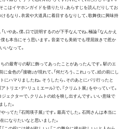
そこはイヤホンガイドを借りたり、あらすじを読んだりしてお
つけるなり、衣裳や大道具に着目するなりして、歌舞伎に興味持
「いやあ、僕、口で説明するのが下手なんでね、極論『なんかえ
。僕も本当にそう思います。音楽でも美術でも理屈抜きで惹か
いいなって。
うちの最寄りの駅に飾ってあったことがあったんです。駅のエ
に金色の「接吻」が現れて、「何だろう、これ」って、絵の前にし
トにハマりましたね。そうしたら、そのあとにパリ行ったと
アトリエ・デ・リュミエール）で、『クリムト展』をやっていて。
プロジェクターで、クリムトの絵を映し出すんです。いい意味で
てました。
やってた『石岡瑛子展』です。最高でした。石岡さんは本当に
在になりたいなと思いました。
『この役には彼が欲しい』『この舞台に彼が欲しい』と人から