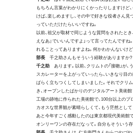
もちろん言葉がわかりにくかったりしますけど、
けば、楽しめますし、その中で好きな役者さん見
っていただけたらいいですね。
以前、祖父が取材で同じような質問をされたとき、
えなあ』でいいんですよ」って言ってたんですね
れることってありますよね。何かわかんないけど
部長
千之助さんもそういう経験がありますか?
千之助
あります。以前、クリムトの「接吻」が、
スカレーターを上がっていったら、いきなり目の前
ばらく立ちつくしてしまいました。それでクリム
き、オープンしたばかりのデジタルアート美術館（
工場の跡地に作られた美術館で、100台以上の
カオスな世界観が素晴らしくて、もう茫然とし
あと今年すごく感動したのは東京都現代美術館で
オンリーワンの存在だなって。自分もそういう存
部長
千之助さんは、仁左衛門さんからつねづね「