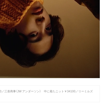
2900／三喜商事（JW アンダーソン） 中に着たニット￥34100／リーミルズ