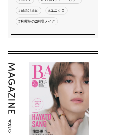
#日焼け止め
#ユニクロ
#月曜朝の2割増メイク
MAGAZINE
マガジン