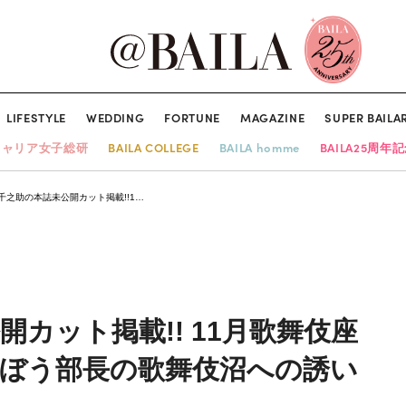
LIFESTYLE
WEDDING
FORTUNE
MAGAZINE
SUPER BAILA
キャリア女子総研
BAILA COLLEGE
BAILA homme
BAILA25周年
千之助の本誌未公開カット掲載!!1…
開カット掲載!! 11月歌舞伎座
んぼう部長の歌舞伎沼への誘い