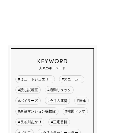
KEYWORD
人気のキーワード
#ミュートジュエリー
#スニーカー
#読む試着室
#通勤リュック
#バイラーズ
#今月の運勢
#日傘
#新築マンション探検隊
#韓国ドラマ
#長谷川あかり
#三宅香帆
#ゴルフ
#今月のラッキーカラー