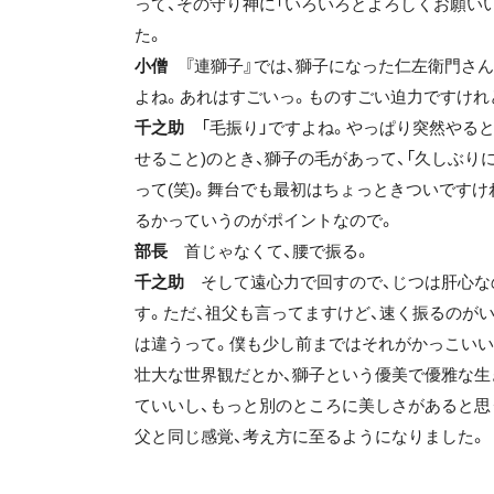
って、その守り神に「いろいろとよろしくお願い
た。
小僧
『連獅子』では、獅子になった仁左衛門さ
よね。あれはすごいっ。ものすごい迫力ですけれ
千之助
「毛振り」ですよね。やっぱり突然やると
せること)のとき、獅子の毛があって、「久しぶり
って(笑)。舞台でも最初はちょっときついですけ
るかっていうのがポイントなので。
部長
首じゃなくて、腰で振る。
千之助
そして遠心力で回すので、じつは肝心な
す。ただ、祖父も言ってますけど、速く振るのが
は違うって。僕も少し前まではそれがかっこいい
壮大な世界観だとか、獅子という優美で優雅な生
ていいし、もっと別のところに美しさがあると思
父と同じ感覚、考え方に至るようになりました。