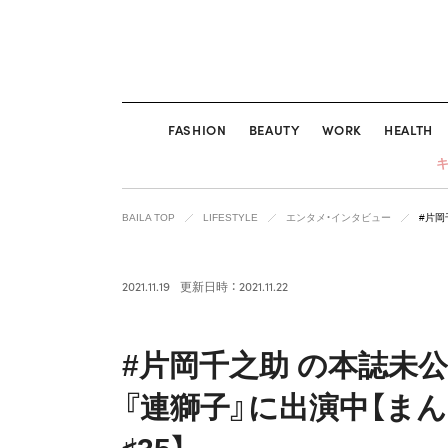
FASHION
BEAUTY
WORK
HEALTH
BAILA TOP
LIFESTYLE
エンタメ・インタビュー
#片岡
2021.11.19
更新日時 ： 2021.11.22
#片岡千之助 の本誌未公
『連獅子』に出演中【ま