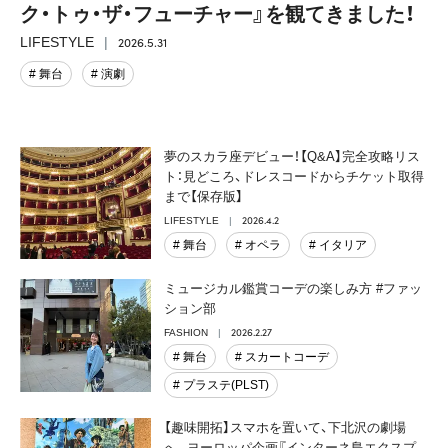
ク・トゥ・ザ・フューチャー』を観てきました！
2026.5.31
LIFESTYLE
# 舞台
# 演劇
夢のスカラ座デビュー！【Q&A】完全攻略リス
ト：見どころ、ドレスコードからチケット取得
まで【保存版】
2026.4.2
LIFESTYLE
# 舞台
# オペラ
# イタリア
ミュージカル鑑賞コーデの楽しみ方 #ファッ
ション部
2026.2.27
FASHION
# 舞台
# スカートコーデ
# プラステ(PLST)
【趣味開拓】スマホを置いて、下北沢の劇場
へ。ヨーロッパ企画『インターネ島エクスプ