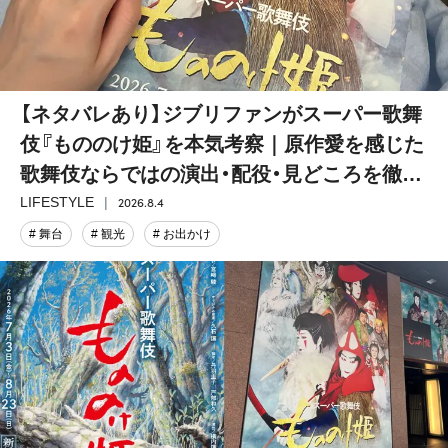
【ネタバレあり】ジブリファンがスーパー歌舞
伎『もののけ姫』を本気考察｜原作愛を感じた
歌舞伎ならではの演出・配役・見どころを徹底
解説
2026.8.4
LIFESTYLE
# 舞台
# 観光
# お出かけ