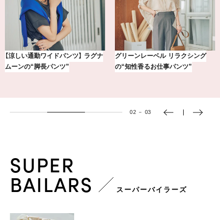
【銀座かねまつ】おしゃれ＆快適な
気分が上がる「フルラ」のアイウェ
黒スニーカー4選
アを「眼鏡市場」で探して。
03
－
03
SUPER
BAILARS
スーパーバイラーズ