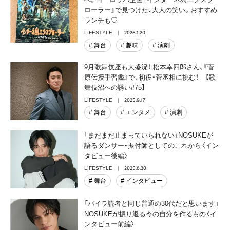
ローラー』で見つけた、大人の笑い。おすすめ
ランチも♡
2026.1.20
LIFESTYLE
# 舞台
# 趣味
# 演劇
9月歌舞伎座も大盛況！ 松本幸四郎さん、『菅
原伝授手習鑑』で、初役・菅丞相に挑む！ 【歌
舞伎沼への誘い#75】
2025.9.17
LIFESTYLE
# 舞台
# エンタメ
# 演劇
「まだまだ止まっていられない」NOSUKEが
語るダンサー・振付師としてのこれから〈イン
タビュー後編〉
2025.8.30
LIFESTYLE
# 舞台
# インタビュー
「バイラ読者と同じ普通の30代だと思います」
NOSUKEが振り返る今の自分を作るもの〈イ
ンタビュー前編〉