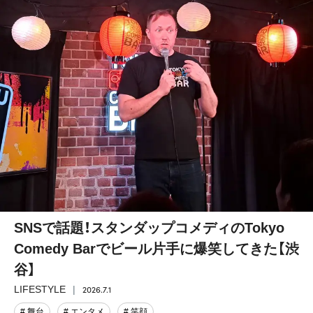
SNSで話題！スタンダップコメディのTokyo
Comedy Barでビール片手に爆笑してきた【渋
谷】
2026.7.1
LIFESTYLE
# 舞台
# エンタメ
# 笑顔