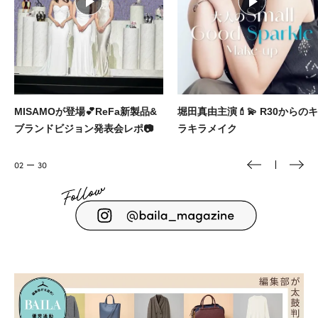
堀田真由主演💄💫 R30からのキ
大人に似合う本命ブランドのヘ
ラキラメイク
アクセをBAILAが厳選🎀
03
30