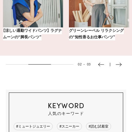
【銀座かねまつ】おしゃれ＆快適な
気分が上がる「フルラ」のアイウェ
黒スニーカー4選
アを「眼鏡市場」で探して。
03
－
03
KEYWORD
人気のキーワード
#ミュートジュエリー
#スニーカー
#読む試着室