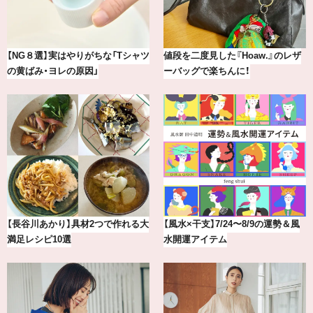
最新版！東京都内のおしゃれな朝活
冷凍宅配食【nosh-ナッシュ】で叶
カフェ＆モーニング9選
える、がんばる私の「がん…
【2026年8月】鏡リュウジの12星座
【BAILA×OMO】ウオズミアミ描き
別占い
下ろし！金沢の旅リスト