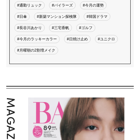
#通勤リュック
#バイラーズ
#今月の運勢
#日傘
#新築マンション探検隊
#韓国ドラマ
#長谷川あかり
#三宅香帆
#ゴルフ
#今月のラッキーカラー
#日焼け止め
#ユニクロ
#月曜朝の2割増メイク
MAGAZINE