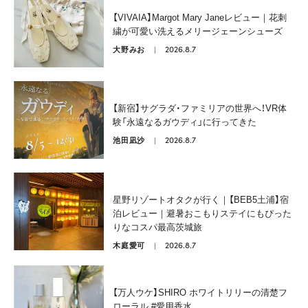
【VIVAIA】Margot Mary Janeレビュー｜花刺
繍が可愛い洗えるメリージェーンシューズ
2026.8.7
大野みお
【新宿】サグラダ・ファミリアの世界へ！VR体
験「永遠なるガウディ」に行ってきた
2026.8.7
池田凪沙
星野リゾートオタクが行く｜【BEB5土浦】宿
泊レビュー｜避暑おこもりステイにもぴった
りなコスパ最高茨城旅
2026.8.7
木庭愛可
【万人ウケ】SHIRO ホワイトリリーの清楚フ
ローラル #愛用香水