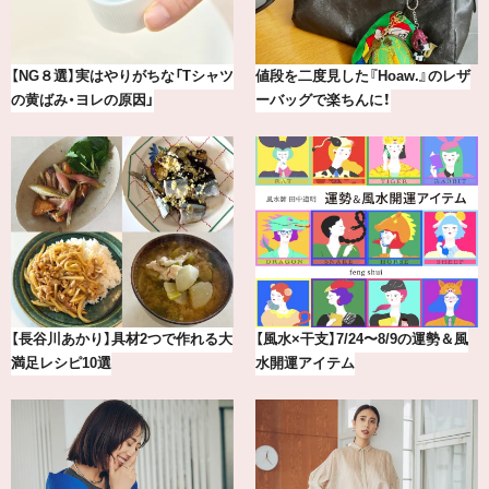
最新版！東京都内のおしゃれな朝活
冷凍宅配食【nosh-ナッシュ】で叶
カフェ＆モーニング9選
える、がんばる私の「がん…
【2026年8月】鏡リュウジの12星座
【BAILA×OMO】ウオズミアミ描き
別占い
下ろし！金沢の旅リスト