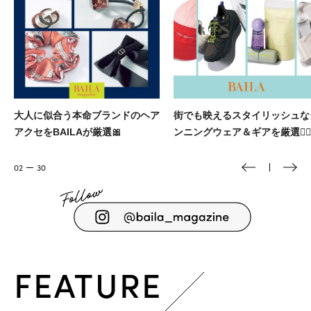
ア
街でも映えるスタイリッシュなラ
バイラ×メンズノンノ ふたり
ンニングウェア＆ギアを厳選🏃‍♀️
役のウエディング vol.5
02
30
FEATURE