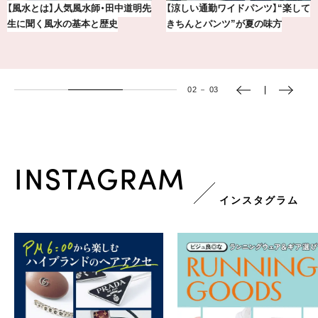
賢者たちに聞いてみた！ 嫉妬と上
【BAILA×OMO】ウオズミアミ描き
手くつきあうコツとは？
下ろし！金沢の旅リスト
02
－
03
INSTAGRAM
インスタグラム