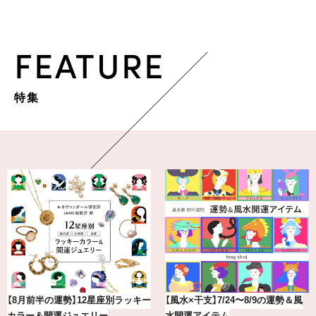
FEATURE
特集
【2026年8月】鏡リュウジの12星座
気分が上がる「フルラ」のアイウェ
別占い
アを「眼鏡市場」で探して。