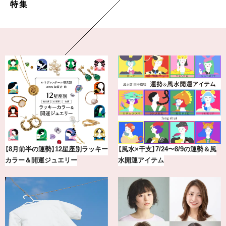
特集
【2026年8月】鏡リュウジの12星座
気分が上がる「フルラ」のアイウェ
別占い
アを「眼鏡市場」で探して。