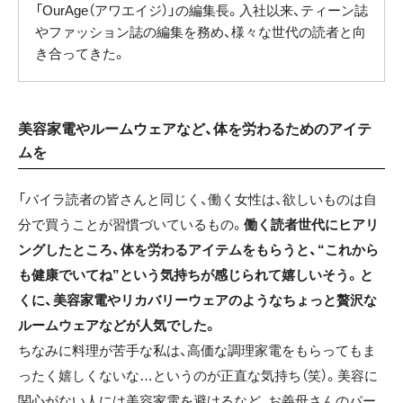
「OurAge（アワエイジ）」の編集長。入社以来、ティーン誌
やファッション誌の編集を務め、様々な世代の読者と向
き合ってきた。
美容家電やルームウェアなど、体を労わるためのアイテ
ムを
「バイラ読者の皆さんと同じく、働く女性は、欲しいものは自
分で買うことが習慣づいているもの。
働く読者世代にヒアリ
ングしたところ、体を労わるアイテムをもらうと、“これから
も健康でいてね”という気持ちが感じられて嬉しいそう。と
くに、美容家電やリカバリーウェアのようなちょっと贅沢な
ルームウェアなどが人気でした。
ちなみに料理が苦手な私は、高価な調理家電をもらってもま
ったく嬉しくないな…というのが正直な気持ち（笑）。美容に
関心がない人には美容家電を避けるなど、お義母さんのパー