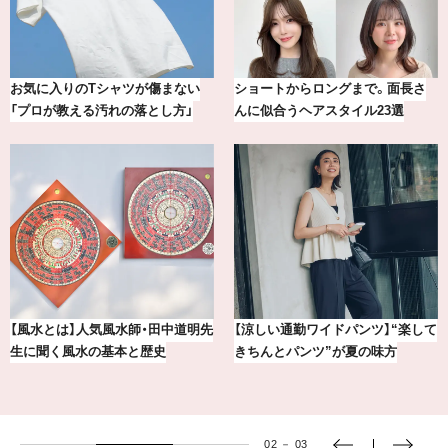
【最新版】20代、30代読者が選んだ
20年の研究が生んだ、『TSUBAKI
理想の結婚指輪10選
の圧倒的な艶力【エデ…
て
賢者たちに聞いてみた！ 嫉妬と上
【BAILA×OMO】ウオズミアミ描き
手くつきあうコツとは？
下ろし！金沢の旅リスト
02
－
03