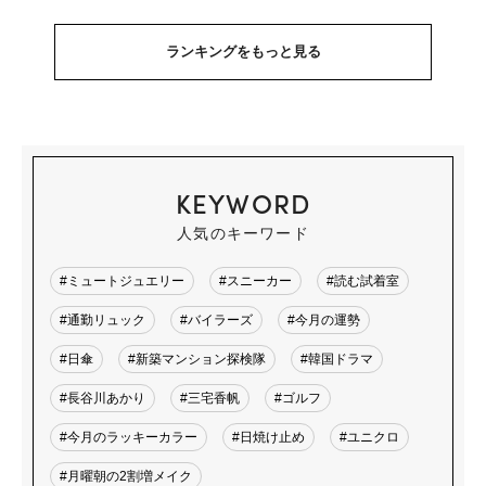
ランキングをもっと見る
KEYWORD
人気のキーワード
#ミュートジュエリー
#スニーカー
#読む試着室
#通勤リュック
#バイラーズ
#今月の運勢
#日傘
#新築マンション探検隊
#韓国ドラマ
#長谷川あかり
#三宅香帆
#ゴルフ
#今月のラッキーカラー
#日焼け止め
#ユニクロ
#月曜朝の2割増メイク