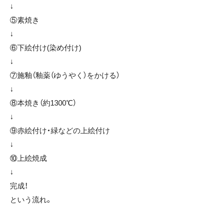
↓
⑤素焼き
↓
⑥下絵付け(染め付け)
↓
⑦施釉（釉薬（ゆうやく）をかける）
↓
⑧本焼き（約1300℃）
↓
⑨赤絵付け・緑などの上絵付け
↓
⑩上絵焼成
↓
完成！
という流れ。