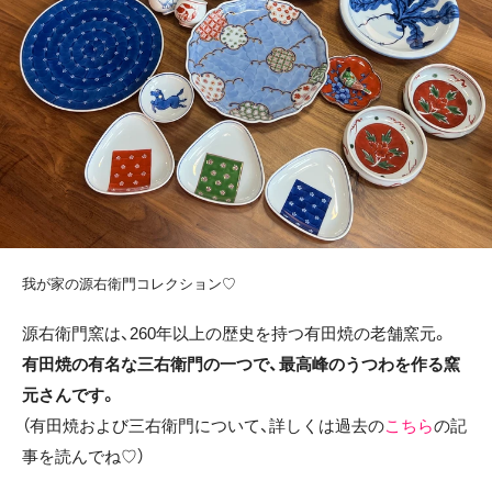
我が家の源右衛門コレクション♡
源右衛門窯は、260年以上の歴史を持つ有田焼の老舗窯元。
有田焼の有名な三右衛門の一つで、最高峰のうつわを作る窯
元さんです。
（有田焼および三右衛門について、詳しくは過去の
こちら
の記
事を読んでね♡）