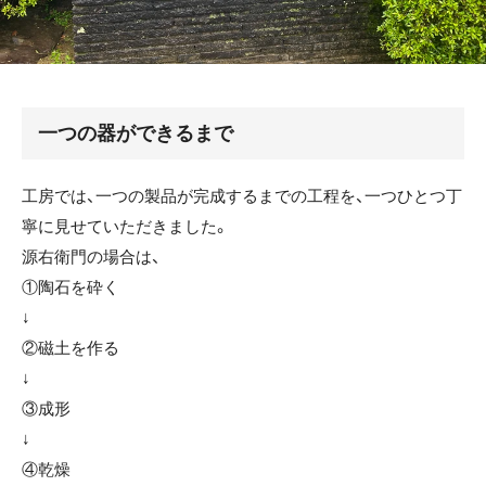
一つの器ができるまで
工房では、一つの製品が完成するまでの工程を、一つひとつ丁
寧に見せていただきました。
源右衛門の場合は、
①陶石を砕く
↓
②磁土を作る
↓
③成形
↓
④乾燥