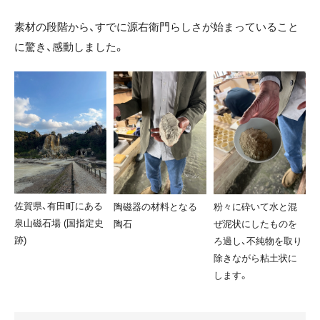
素材の段階から、すでに源右衛門らしさが始まっていること
に驚き、感動しました。
佐賀県、有田町にある
陶磁器の材料となる
粉々に砕いて水と混
泉山磁石場 (国指定史
陶石
ぜ泥状にしたものを
跡)
ろ過し、不純物を取り
除きながら粘土状に
します。