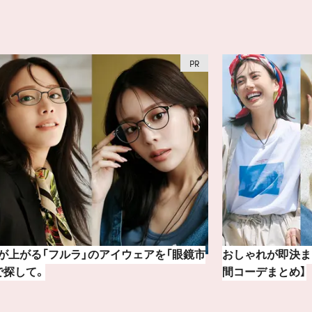
ゃれが即決まる！真夏の着こなし7選【1週
『セルヴォーク』2
ーデまとめ】
トをお試し！