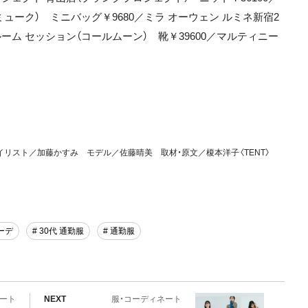
ミューク） ミニバッグ￥9680／ミラ オーウェン ルミネ新宿2
ルーム セッション（コールムーン） 靴￥39600／マルティニー
スタイリスト／加藤かすみ モデル／佐藤晴美 取材・原文／榎本洋子〈TENT〉
ーデ
# 30代 通勤服
# 通勤服
ネート
NEXT
服・コーディネート