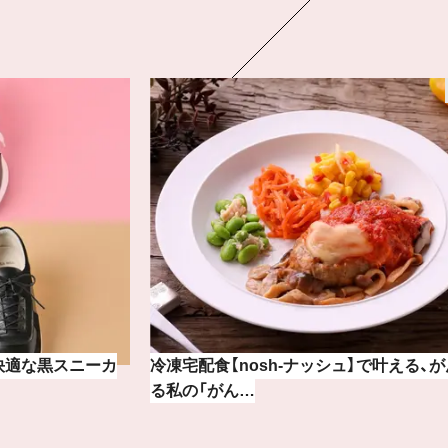
】で叶える、がんば
【BAILA×OMO】ウオズミアミ描き下ろし
の旅リスト