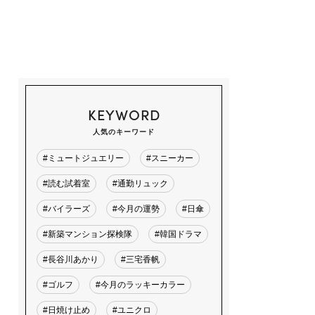
KEYWORD
人気のキーワード
#ミュートジュエリー
#スニーカー
#読む試着室
#通勤リュック
#バイラーズ
#今月の運勢
#日傘
#新築マンション探検隊
#韓国ドラマ
#長谷川あかり
#三宅香帆
#ゴルフ
#今月のラッキーカラー
#日焼け止め
#ユニクロ