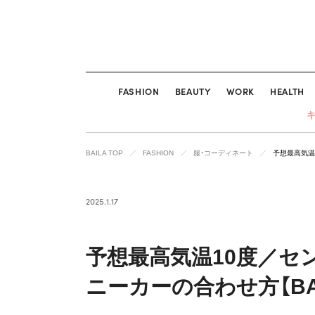
FASHION
BEAUTY
WORK
HEALTH
BAILA TOP
FASHION
服・コーディネート
予想最高気温
2025.1.17
予想最高気温10度／セ
ニーカーの合わせ方【BA