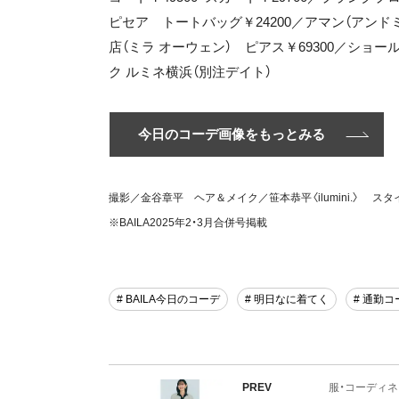
ピセア トートバッグ￥24200／アマン（アンド
店（ミラ オーウェン） ピアス￥69300／ショー
ク ルミネ横浜（別注デイト）
今日のコーデ画像をもっとみる
撮影／金谷章平 ヘア＆メイク／笹本恭平〈ilumini.〉 
※BAILA2025年2・3月合併号掲載
# BAILA今日のコーデ
# 明日なに着てく
# 通勤コ
PREV
服・コーディ