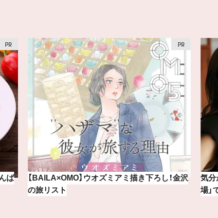
！金沢
気分が上がる「フルラ」のアイウェアを「眼鏡市
おし
場」で探して。
間コ