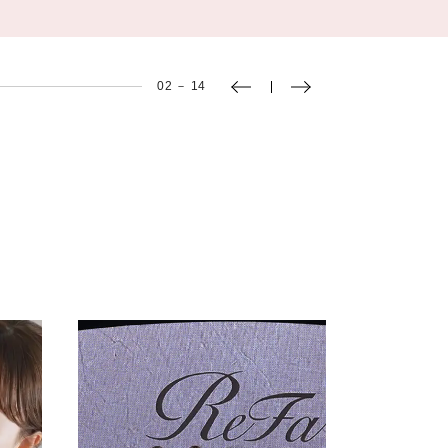
03
－
14