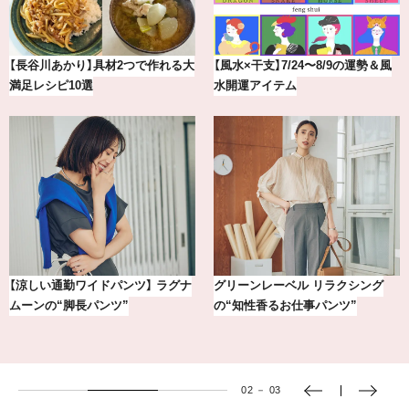
【2026年8月】鏡リュウジの12星座
気分が上がる「フルラ」のアイウェ
別占い
アを「眼鏡市場」で探して。
【BAILA×OMO】ウオズミアミ描き
おしゃれが即決まる！真夏の着こ
下ろし！金沢の旅リスト
し7選【1週間コーデまとめ】
02
－
03