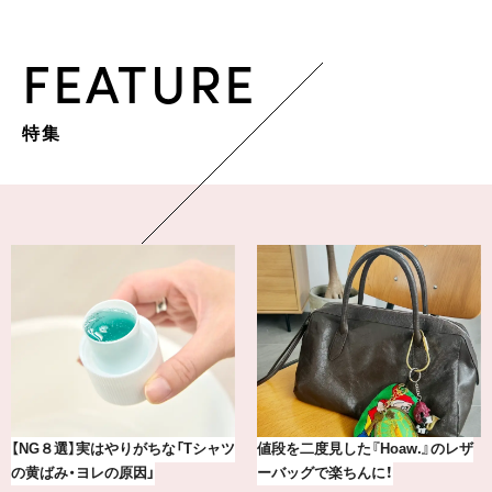
FEATURE
特集
最新版！東京都内のおしゃれな朝活
冷凍宅配食【nosh-ナッシュ】で叶
カフェ＆モーニング9選
える、がんばる私の「がん…