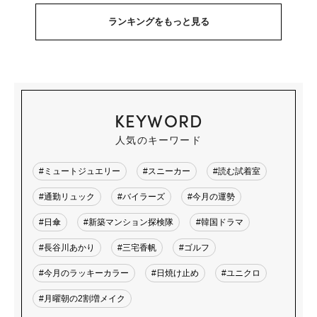
ランキングをもっと見る
KEYWORD
人気のキーワード
#ミュートジュエリー
#スニーカー
#読む試着室
#通勤リュック
#バイラーズ
#今月の運勢
#日傘
#新築マンション探検隊
#韓国ドラマ
#長谷川あかり
#三宅香帆
#ゴルフ
#今月のラッキーカラー
#日焼け止め
#ユニクロ
#月曜朝の2割増メイク