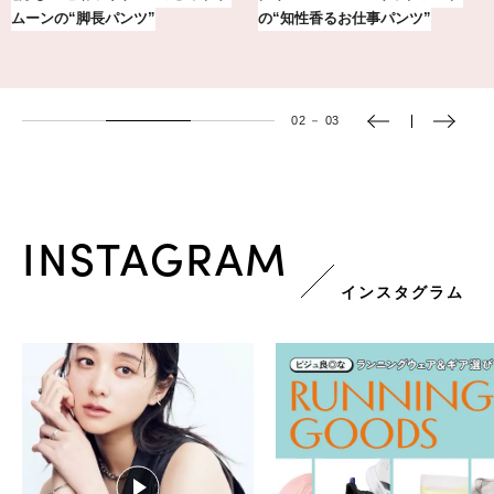
下ろし！金沢の旅リスト
し7選【1週間コーデまとめ】
02
－
03
INSTAGRAM
インスタグラム