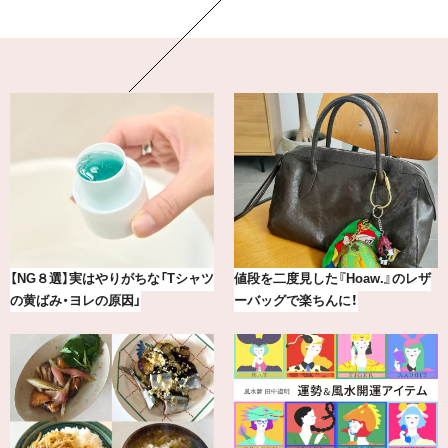
最新版！東京都内のおしゃれな朝活
冷凍宅配食【nosh-ナッシュ】で叶
カフェ＆モーニング9選
える、がんばる私の「がん…