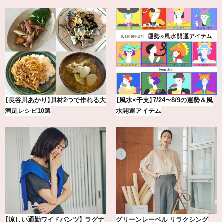
【2026年8月】鏡リュウジの12星座
気分が上がる「フルラ」のアイウェ
別占い
アを「眼鏡市場」で探して。
【BAILA×OMO】ウオズミアミ描き
おしゃれが即決まる！真夏の着こな