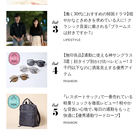
【働く30代におすすめの韓国ドラマ】穏
やかなときめきを求めている人に！ ク
ラシック音楽に癒される『ブラームス
は好きですか？』
LIFESTYLE
【無印良品】通勤に使える神サングラス
3選｜顔タイプ別かけ比べレビュー！ 3
千円以下なのに洒落見えする優秀アイ
テム
FASHION
「レスポートサック」で一番売れている
軽量リュックを徹底レビュー！ 軽やか
な背負い心地で、毎日の通勤をもっと
快適に【優秀通勤ワードローブ】
FASHION