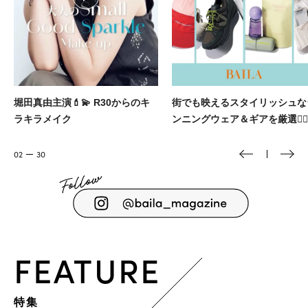
街でも映えるスタイリッシュなラ
大人に似合う本命ブランドの
ンニングウェア＆ギアを厳選🏃‍♀️
アクセをBAILAが厳選🎀
02
30
FEATURE
特集