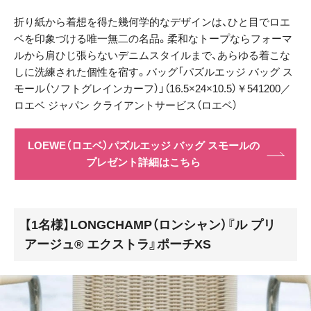
折り紙から着想を得た幾何学的なデザインは、ひと目でロエ
ベを印象づける唯一無二の名品。柔和なトープならフォーマ
ルから肩ひじ張らないデニムスタイルまで、あらゆる着こな
しに洗練された個性を宿す。バッグ「パズルエッジ バッグ ス
モール（ソフトグレインカーフ）」（16.5×24×10.5）￥541200／
ロエベ ジャパン クライアントサービス（ロエベ）
LOEWE（ロエベ）パズルエッジ バッグ スモールの
プレゼント詳細はこちら
【1名様】LONGCHAMP（ロンシャン）『ル プリ
アージュ® エクストラ』ポーチXS