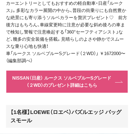
カーエントリーとしてもおすすめの軽自動車・日産「ルーク
ス」。多彩なカラー展開の中から、普段の街乗りにも自然豊か
な絶景にも寄り添うソルベカラーを贅沢プレゼント♡ 前方
後方はもちろん、車線変更時に注意が必要な斜め後ろの車ま
で検知し警報で注意喚起する「360°セーフティアシスト」な
ど、幾多の安全装備を搭載。見晴らしのよさや静かでスムー
スな乗り心地も快適！
車「ルークス ソルベブルーSグレード（２WD）」 ￥1672000〜
（編集部調べ）
NISSAN（日産） ルークス ソルベブルーSグレード
（２WD）のプレゼント詳細はこちら
【1名様】LOEWE（ロエベ）パズルエッジ バッグ
スモール