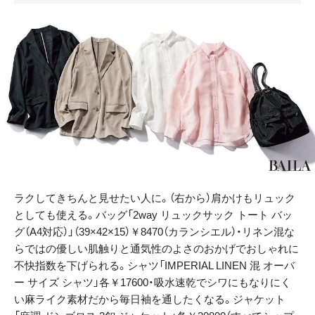
ラクしてきちんと見せたい人に。（右から）肩かけもリュック
としても使える。バッグ「2way リュックサック トート バッ
グ（A4対応）」（39×42×15）￥8470（カランシエル）・リネン混な
らではの優しい肌触りと通気性のよさのおかげでおしゃれに
不快指数を下げられる。シャツ「IMPERIAL LINEN 混 オーバ
ー サイズ シャツ」各￥17600・吸水速乾でシワにもなりにく
い麻ライク素材だから毎日袖を通したくなる。ジャケット