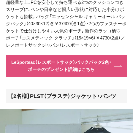
超軽量な上、PCを安心して持ち運べる2つのクッションつき
スリーブに、ペンや日傘など幅広い形状に対応した小分けポ
ケットも搭載。バッグ「エッセンシャル キャリーオール バッ
クパック」（40×30×12）各￥37400（各1点）・2つのファスナーポ
ケットで仕分けしやすい人気のポーチ。新作のラッコ柄♡
ポーチ「コスメティック クラッチ」（15×19×6）￥4730（2点）／
レスポートサックジャパン（レスポートサック）
LeSportsac（レスポートサック）バックパック2色・
ポーチのプレゼント詳細はこちら
【2名様】PLST（プラステ）ジャケット・パンツ