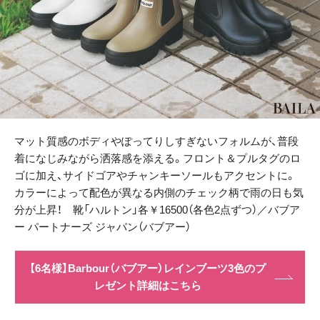
マット質感のボディやぽってりしすぎないフォルムが、普段
着になじみながら洒落感を添える。フロント＆プルタグのロ
ゴに加え、サイドゴアやチャンキーソールもアクセントに。
カラーによって配色が異なる内側のチェック柄で雨の日も気
分が上昇！ 靴「ハルトン」各￥16500（各色2点ずつ）／バブア
ー パートナーズ ジャパン（バブアー）
【6名様】Barbour（バブアー）レインブーツ3色のプ
レゼント詳細はこちら