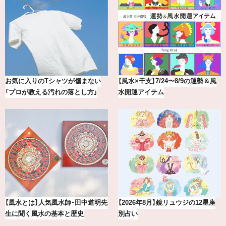
【最新版】20代、30代読者が選んだ
冷凍宅配食【nosh-ナッシュ】で叶
理想の結婚指輪10選
える、がんばる私の「がん…
賢者たちに聞いてみた！ 嫉妬と上
20年の研究が生んだ、『TSUBAKI』
手くつきあうコツとは？
の圧倒的な艶力【エデ…