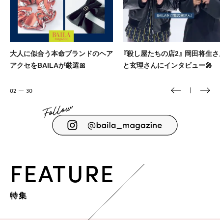
『殺し屋たちの店2』 岡田将生さん
堀田真由主演💄💫 R30からのキ
と玄理さんにインタビュー🎤
ラキラメイク
03
30
FEATURE
特集