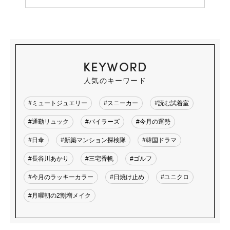
KEYWORD
人気のキーワード
#ミュートジュエリー
#スニーカー
#読む試着室
#通勤リュック
#バイラーズ
#今月の運勢
#日傘
#新築マンション探検隊
#韓国ドラマ
#長谷川あかり
#三宅香帆
#ゴルフ
#今月のラッキーカラー
#日焼け止め
#ユニクロ
#月曜朝の2割増メイク