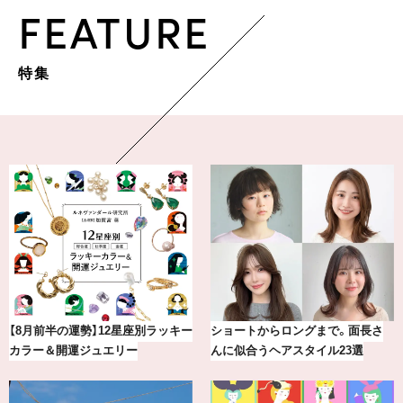
FEATURE
特集
【涼しい通勤ワイドパンツ】“楽して
【BAILA×OMO】ウオズミアミ描き
きちんとパンツ”が夏の味方
下ろし！金沢の旅リスト