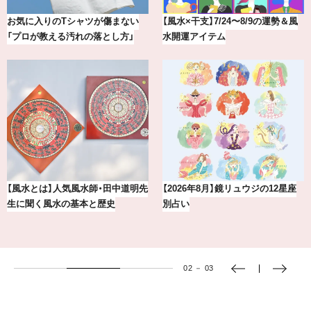
【最新版】20代、30代読者が選んだ
冷凍宅配食【nosh-ナッシュ】で叶
理想の結婚指輪10選
える、がんばる私の「がん…
賢者たちに聞いてみた！ 嫉妬と上
20年の研究が生んだ、『TSUBAKI』
手くつきあうコツとは？
の圧倒的な艶力【エデ…
03
－
03