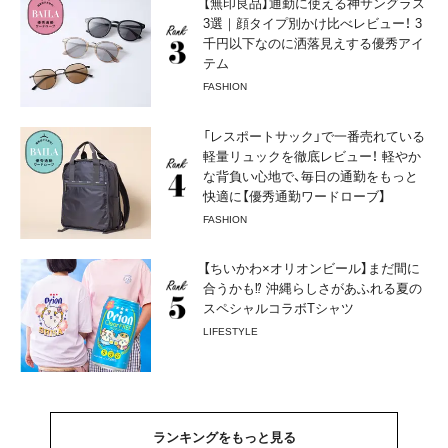
【無印良品】通勤に使える神サングラス
3選｜顔タイプ別かけ比べレビュー！ 3
千円以下なのに洒落見えする優秀アイ
テム
FASHION
「レスポートサック」で一番売れている
軽量リュックを徹底レビュー！ 軽やか
な背負い心地で、毎日の通勤をもっと
快適に【優秀通勤ワードローブ】
FASHION
【ちいかわ×オリオンビール】まだ間に
合うかも⁉︎ 沖縄らしさがあふれる夏の
スペシャルコラボTシャツ
LIFESTYLE
ランキングをもっと見る