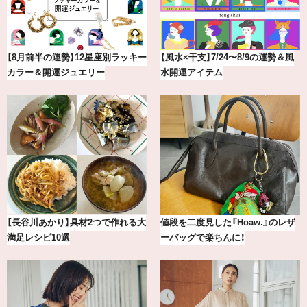
勢】12星座別ラッキー
【風水×干支】7/24〜8/9の運勢＆風
最新版！東京都
ジュエリー
水開運アイテム
カフェ＆モーニ
】具材2つで作れる大
値段を二度見した『Hoaw.』のレザ
【2026年8月
選
ーバッグで楽ちんに！
別占い