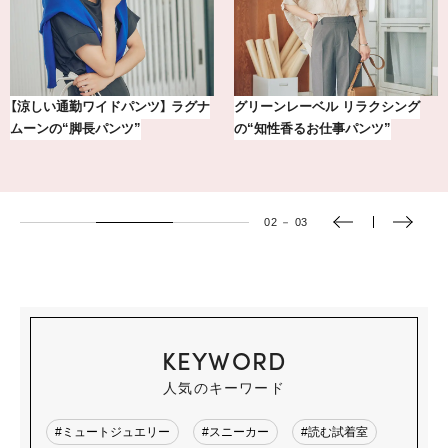
【涼しい通勤ワイドパンツ】 ラグナ
グリーンレーベル リラクシング
ムーンの“脚長パンツ”
の“知性香るお仕事パンツ”
02
－
03
KEYWORD
人気のキーワード
#ミュートジュエリー
#スニーカー
#読む試着室