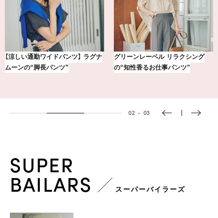
イドパンツ】 ラグナ
グリーンレーベル リラクシング
【銀座かねまつ
パンツ”
の“知性香るお仕事パンツ”
黒スニーカー4
02
－
03
SUPER
BAILARS
スーパーバイラーズ