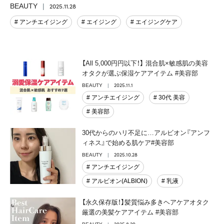
2025.11.28
BEAUTY
# アンチエイジング
# エイジング
# エイジングケア
【All 5,000円円以下！】 混合肌×敏感肌の美容
オタクが選ぶ保湿ケアアイテム #美容部
2025.11.1
BEAUTY
# アンチエイジング
# 30代 美容
# 美容部
30代からのハリ不足に…アルビオン『アンフ
ィネス』で始める肌ケア#美容部
2025.10.28
BEAUTY
# アンチエイジング
# アルビオン(ALBION)
# 乳液
【永久保存版！】髪質悩み多きヘアケアオタク
厳選の美髪ケアアイテム #美容部
2025.8.29