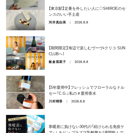
【東京駅】定番を外したい人に♡SHIROEのセ
ンスのいい手土産
2026.8.8
河井真由美
【期間限定】海辺で楽しむヴーヴ•クリコ SUN
CLUBへ！
2026.8.8
飯倉菜菜子
【5年愛用中】フレッシュでフローラルなドル
セー『C.G.』私の＃愛用香水
2026.8.8
川村晴香
寒暖差に負けない30代の「続けられる免疫ケ
ア」｜キリン プラズマ乳酸菌を1週間飲んで