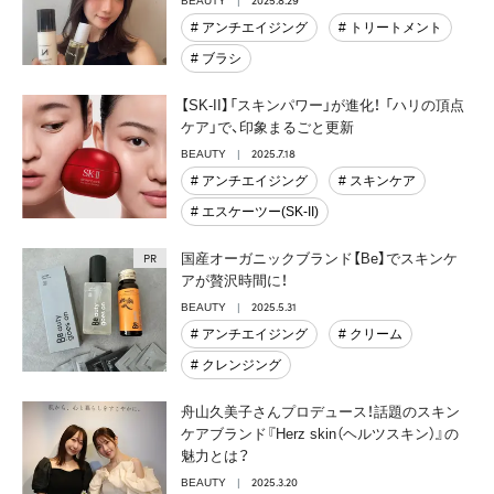
BEAUTY
# アンチエイジング
# トリートメント
# ブラシ
【SK-II】「スキンパワー」が進化！ 「ハリの頂点
ケア」で、印象まるごと更新
2025.7.18
BEAUTY
# アンチエイジング
# スキンケア
# エスケーツー(SK-II)
国産オーガニックブランド【Be】でスキンケ
アが贅沢時間に！
2025.5.31
BEAUTY
# アンチエイジング
# クリーム
# クレンジング
舟山久美子さんプロデュース！話題のスキン
ケアブランド『Herz skin（ヘルツスキン）』の
魅力とは？
2025.3.20
BEAUTY