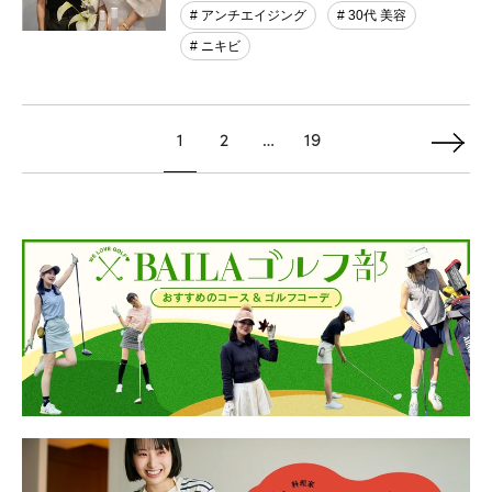
# アンチエイジング
# 30代 美容
# ニキビ
1
2
…
19