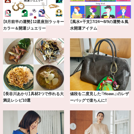
【8月前半の運勢】12星座別ラッキー
【風水×干支】7/24〜8/9の運勢＆風
カラー＆開運ジュエリー
水開運アイテム
【長谷川あかり】具材2つで作れる大
値段を二度見した『Hoaw.』のレザ
満足レシピ10選
ーバッグで楽ちんに！