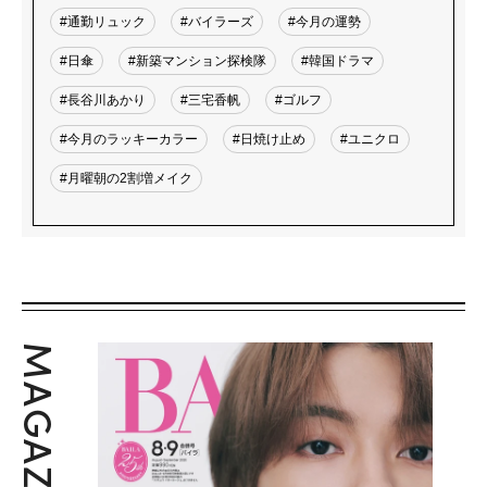
#通勤リュック
#バイラーズ
#今月の運勢
#日傘
#新築マンション探検隊
#韓国ドラマ
#長谷川あかり
#三宅香帆
#ゴルフ
#今月のラッキーカラー
#日焼け止め
#ユニクロ
#月曜朝の2割増メイク
MAGAZINE