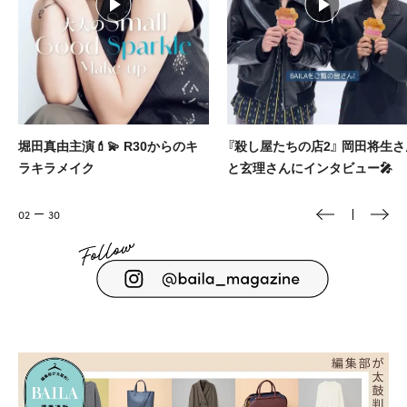
堀田真由主演💄💫 R30からのキ
『殺し屋たちの店2』 岡田将生さ
ラキラメイク
と玄理さんにインタビュー🎤
02
30