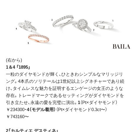
(右から)
1＆4 「1895」
一粒のダイヤモンドが輝く、ひときわシンプルなマリッジリ
ング。4本爪のソリテールは1世紀以上シグネチャーであり続
け、タイムレスな魅力を証明するエンゲージの女王のような
存在。トレードマークであるセッティングがダイヤモンドを
引き立たせ、永遠の愛を完璧に演出。
1
（Pt×ダイヤモンド）
￥234300・
4（モデル着用）
（Pt×ダイヤモンド0.3ct〜）
￥743160〜
2「カルティエ デスティネ」