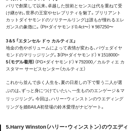
パリで創業して以来、卓越した技術とセンスは代を重ねて受
け継がれ、世界の王室やセレブリティを魅了。ブリリアント
カットダイヤモンドのソリテールリングは誰もが憧れるエレ
ガンスの象徴に。（Pt×ダイヤモンド0.4ct〜）￥987250〜
3＆5 「エタンセル ドゥ カルティエ」
地金の色やボリュームによって表情が変わる、パヴェダイヤ
モンドのマリッジリング。
3
（Pt×ダイヤモンド）￥1518000・
5（モデル着用）
（PG×ダイヤモンド）￥792000／カルティエ カ
スタマー サービスセンター（カルティエ）
これから並んで歩く人生を、夏の日差しの下で誓う二人が選
ぶのは、ずっと身につけていたい、一生もののエンゲージ＆マ
リッジリング。今回は、ハリー・ウィンストンのウエディング
リングを婚BAILA初登場の鈴木愛理がナビゲート。
5.Harry Winston（ハリー・ウィンストン）のウエディ