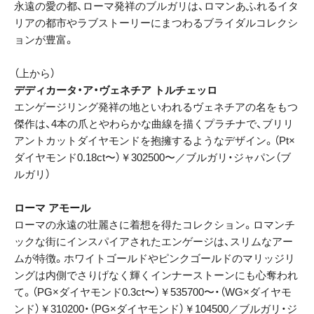
永遠の愛の都、ローマ発祥のブルガリは、ロマンあふれるイタ
リアの都市やラブストーリーにまつわるブライダルコレクシ
ョンが豊富。
（上から）
デディカータ・ア・ヴェネチア トルチェッロ
エンゲージリング発祥の地といわれるヴェネチアの名をもつ
傑作は、4本の爪とやわらかな曲線を描くプラチナで、ブリリ
アントカットダイヤモンドを抱擁するようなデザイン。（Pt×
ダイヤモンド0.18ct〜）￥302500〜／ブルガリ・ジャパン（ブ
ルガリ）
ローマ アモール
ローマの永遠の壮麗さに着想を得たコレクション。ロマンチ
ックな街にインスパイアされたエンゲージは、スリムなアー
ムが特徴。ホワイトゴールドやピンクゴールドのマリッジリ
ングは内側でさりげなく輝くインナーストーンにも心奪われ
て。（PG×ダイヤモンド0.3ct〜）￥535700〜・（WG×ダイヤモ
ンド）￥310200・（PG×ダイヤモンド）￥104500／ブルガリ・ジ