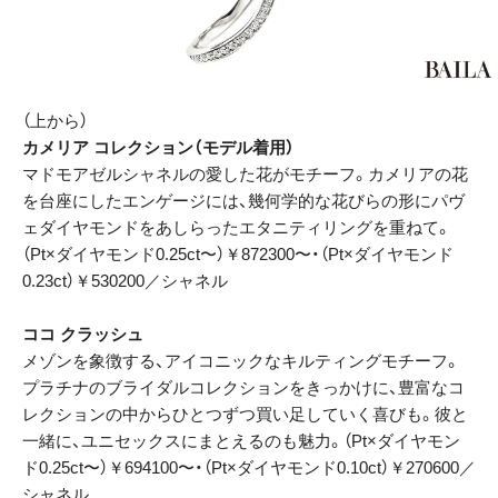
（上から）
カメリア コレクション（モデル着用）
マドモアゼルシャネルの愛した花がモチーフ。カメリアの花
を台座にしたエンゲージには、幾何学的な花びらの形にパヴ
ェダイヤモンドをあしらったエタニティリングを重ねて。
（Pt×ダイヤモンド0.25ct〜）￥872300〜・（Pt×ダイヤモンド
0.23ct）￥530200／シャネル
ココ クラッシュ
メゾンを象徴する、アイコニックなキルティングモチーフ。
プラチナのブライダルコレクションをきっかけに、豊富なコ
レクションの中からひとつずつ買い足していく喜びも。彼と
一緒に、ユニセックスにまとえるのも魅力。（Pt×ダイヤモン
ド0.25ct〜）￥694100〜・（Pt×ダイヤモンド0.10ct）￥270600／
シャネル