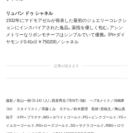
リュバン ドゥ シャネル
1932年にマドモアゼルが発表した最初のジュエリーコレクシ
ョンにインスパイアされた逸品。薬指を優しく包む、アシン
メトリーなリボンモチーフはシンプルでいて優雅。（Pt×ダイ
ヤモンド0.41ct）￥750200／シャネル
記事が続きます
撮影／長山一樹〈S-14〉（人）、西原秀岳〈TENT〉（物） ヘア&メイク／河嶋希
〈io〉 スタイリスト／斉藤くみ モデル／鈴木愛理 取材・原稿文／陶山真
知子 ※Pt＝プラチナ、WG＝ホワイトゴールド、PG＝ピンクゴールド、YG＝
イエローゴールド、RG=ローズゴールド、SG＝サクラゴールド、RBG＝ロウ