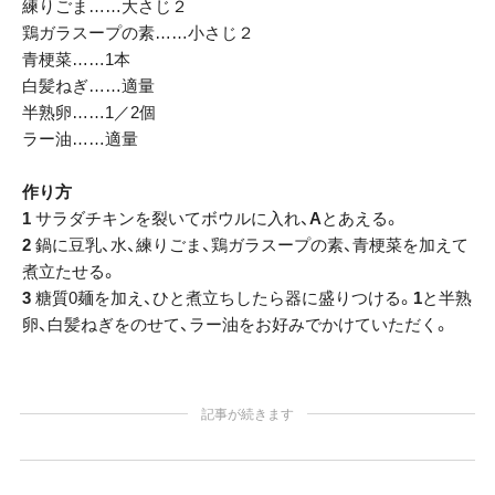
練りごま……大さじ２
鶏ガラスープの素……小さじ２
青梗菜……1本
白髪ねぎ……適量
半熟卵……1／2個
ラー油……適量
作り方
1
サラダチキンを裂いてボウルに入れ、
A
とあえる。
2
鍋に豆乳、水、練りごま、鶏ガラスープの素、青梗菜を加えて
煮立たせる。
3
糖質0麺を加え、ひと煮立ちしたら器に盛りつける。
1
と半熟
卵、白髪ねぎをのせて、ラー油をお好みでかけていただく。
記事が続きます