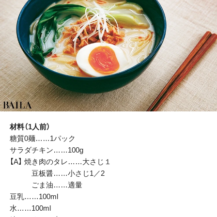
材料（1人前）
糖質0麺……1パック
サラダチキン……100g
【A】 焼き肉のタレ……大さじ１
豆板醤……小さじ1／2
ごま油……適量
豆乳……100ml
水……100ml