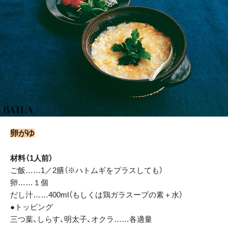
卵がゆ
材料（1人前）
ご飯……1／2膳（※ハトムギをプラスしても）
卵……１個
だし汁……400ml（もしくは鶏ガラスープの素＋水）
●トッピング
三つ葉、しらす、明太子、オクラ……各適量