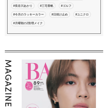
#長谷川あかり
#三宅香帆
#ゴルフ
#今月のラッキーカラー
#日焼け止め
#ユニクロ
#月曜朝の2割増メイク
MAGAZINE