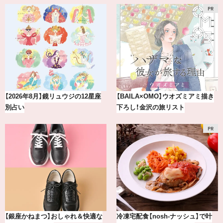
【2026年8月】鏡リュウジの12星座
【BAILA×OMO】ウオズミアミ描き
別占い
下ろし！金沢の旅リスト
【銀座かねまつ】おしゃれ＆快適な
冷凍宅配食【nosh-ナッシュ】で叶