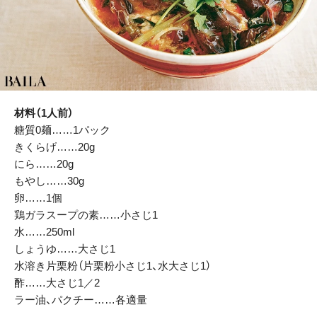
材料（1人前）
糖質0麺……1パック
きくらげ……20g
にら……20g
もやし……30g
卵……1個
鶏ガラスープの素……小さじ1
水……250ml
しょうゆ……大さじ1
水溶き片栗粉（片栗粉小さじ1、水大さじ1）
酢……大さじ1／2
ラー油、パクチー……各適量