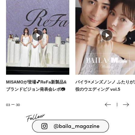
MISAMOが登場💕ReFa新製品&
バイラ×メンズノンノ ふたりが
ブランドビジョン発表会レポ📷️
役のウエディング vol.5
03
30