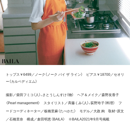
トップス￥6499／ノーク（ノーク バイ ザ ライン） ピアス￥18700／セオリ
ー（カルペディエム）
撮影／柴田フミコ（人）、さとうしんすけ（物） ヘア＆メイク／森野友香子
〈Pearl management〉 スタイリスト／斉藤くみ（人）、荻野玲子（料理） フ
ードコーディネーター／板橋里麻〈たべかた〉 モデル／大政 絢 取材・原文
／石橋里奈 構成／倉田明恵〈BAILA〉 ※BAILA2021年9月号掲載