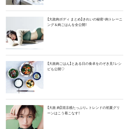
【大政絢ボディ まとめ】きれいの秘密・絢トレーニ
ング＆絢ごはんを全公開！
【大政絢ごはん】とある日の食卓をのぞき見！レシ
ピも公開♡
【大政 絢】清涼感たっぷり。トレンドの初夏グリ
ーンはこう着こなす！