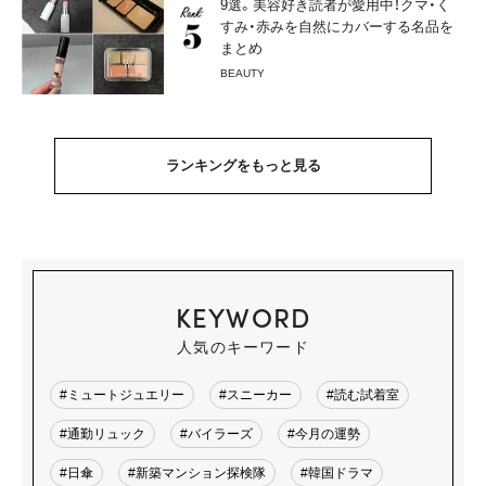
9選。美容好き読者が愛用中！クマ・く
すみ・赤みを自然にカバーする名品を
まとめ
BEAUTY
ランキングをもっと見る
KEYWORD
人気のキーワード
#ミュートジュエリー
#スニーカー
#読む試着室
#通勤リュック
#バイラーズ
#今月の運勢
#日傘
#新築マンション探検隊
#韓国ドラマ