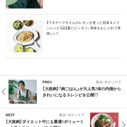
【ワタナベマキさんのレモンを使った前菜＆メイ
ンレシピ3品】夏にピッタリ。簡単＆おしゃれで美
味しい！
PREV
香水・ボディケア
【大政絢】「絢ごはん」が大人気！体の内側から
きれいになる３レシピを公開♡
NEXT
香水・ボディケア
【大政絢】ダイエット中にも最適！ボリューミ