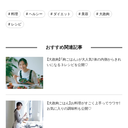
# 料理
# ヘルシー
# ダイエット
# 美容
# 大政絢
# レシピ
おすすめ関連記事
【大政絢】「絢ごはん」が大人気！体の内側からきれ
いになる３レシピを公開♡
【大政絢ごはん】お料理がすごく上手ってウワサ！
お気に入りの調味料も公開♡