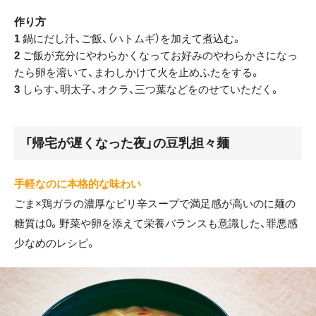
作り方
1
鍋にだし汁、ご飯、（ハトムギ）を加えて煮込む。
2
ご飯が充分にやわらかくなってお好みのやわらかさになっ
たら卵を溶いて、まわしかけて火を止めふたをする。
3
しらす、明太子、オクラ、三つ葉などをのせていただく。
「帰宅が遅くなった夜」の豆乳担々麺
手軽なのに本格的な味わい
ごま×鶏ガラの濃厚なピリ辛スープで満足感が高いのに麺の
糖質は0。野菜や卵を添えて栄養バランスも意識した、罪悪感
少なめのレシピ。