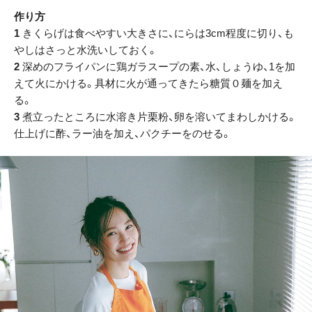
作り方
1
きくらげは食べやすい大きさに、にらは3cm程度に切り、も
やしはさっと水洗いしておく。
2
深めのフライパンに鶏ガラスープの素、水、しょうゆ、1を加
えて火にかける。具材に火が通ってきたら糖質０麺を加え
る。
3
煮立ったところに水溶き片栗粉、卵を溶いてまわしかける。
仕上げに酢、ラー油を加え、パクチーをのせる。