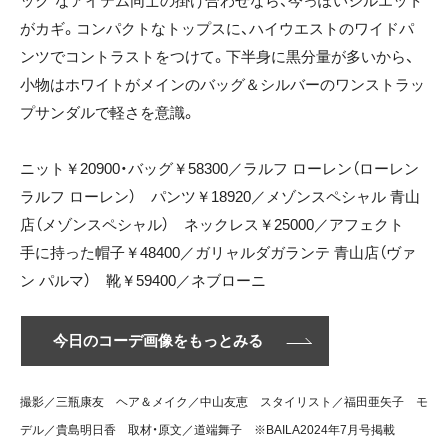
ック”なアイテム同士の掛け合わせなら、今っぽいシルエット
がカギ。コンパクトなトップスに、ハイウエストのワイドパ
ンツでコントラストをつけて。下半身に黒分量が多いから、
小物はホワイトがメインのバッグ＆シルバーのワンストラッ
プサンダルで軽さを意識。
ニット￥20900・バッグ￥58300／ラルフ ローレン（ローレン
ラルフ ローレン） パンツ￥18920／メゾンスペシャル 青山
店（メゾンスペシャル） ネックレス￥25000／アフェクト
手に持った帽子￥48400／ガリャルダガランテ 青山店（ヴァ
ン パルマ） 靴￥59400／ネブローニ
今日のコーデ画像をもっとみる
撮影／三瓶康友 ヘア＆メイク／中山友恵 スタイリスト／福田亜矢子 モ
デル／貴島明日香 取材・原文／道端舞子 ※BAILA2024年7月号掲載