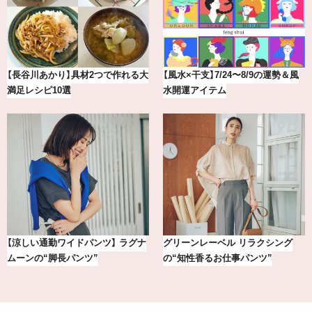
【長谷川あかり】具材2つで作れる大
【風水×干支】7/24〜8/9の運勢＆風
満足レシピ10選
水開運アイテム
【涼しい通勤ワイドパンツ】 ラグナ
グリーンレーベル リラクシング
ムーンの“脚長パンツ”
の“知性香るお仕事パンツ”