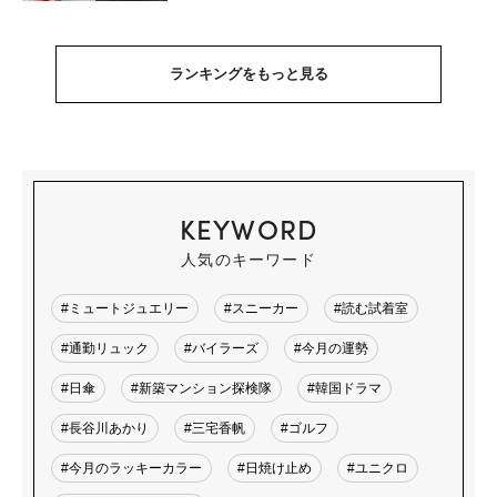
ランキングをもっと見る
KEYWORD
人気のキーワード
#ミュートジュエリー
#スニーカー
#読む試着室
#通勤リュック
#バイラーズ
#今月の運勢
#日傘
#新築マンション探検隊
#韓国ドラマ
#長谷川あかり
#三宅香帆
#ゴルフ
#今月のラッキーカラー
#日焼け止め
#ユニクロ