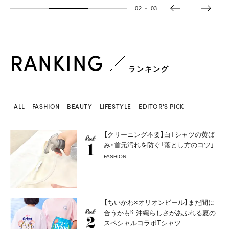
02
－
03
RANKING
ランキング
ALL
FASHION
BEAUTY
LIFESTYLE
EDITOR'S PICK
【クリーニング不要】白Tシャツの黄ば
み・首元汚れを防ぐ「落とし方のコツ」
FASHION
【ちいかわ×オリオンビール】まだ間に
合うかも⁉︎ 沖縄らしさがあふれる夏の
スペシャルコラボTシャツ