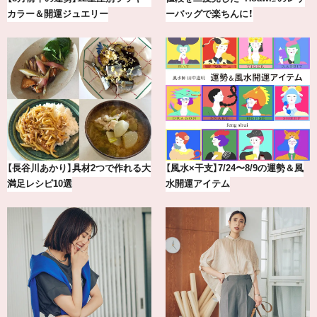
カラー＆開運ジュエリー
ーバッグで楽ちんに！
【長谷川あかり】具材2つで作れる大
【風水×干支】7/24〜8/9の運勢＆風
満足レシピ10選
水開運アイテム