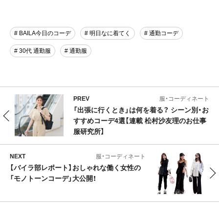
# BAILA今日のコーデ
# 明日なに着てく
# 通勤コーデ
# 30代 通勤服
# 通勤服
PREV
服・コーディネート
「出張に行くとき」は何を着る？ シーン別・お
すすめコーデ4選【連載 松村沙友理のお仕事
服研究所】
NEXT
服・コーディネート
【バイラ部レポート】おしゃれな働く女性の
「モノトーンコーデ」大公開！