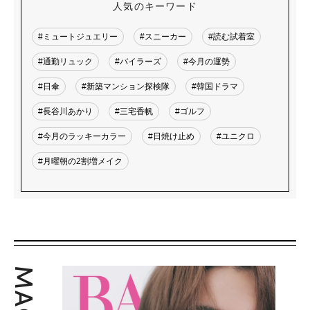
人気のキーワード
#ミュートジュエリー
#スニーカー
#読む試着室
#通勤リュック
#バイラーズ
#今月の運勢
#日傘
#新築マンション探検隊
#韓国ドラマ
#長谷川あかり
#三宅香帆
#ゴルフ
#今月のラッキーカラー
#日焼け止め
#ユニクロ
#月曜朝の2割増メイク