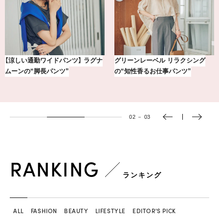
【銀座かねまつ】おしゃれ＆快適な
気分が上がる「フルラ」のアイウェ
黒スニーカー4選
アを「眼鏡市場」で探して。
03
－
03
RANKING
ランキング
ALL
FASHION
BEAUTY
LIFESTYLE
EDITOR'S PICK