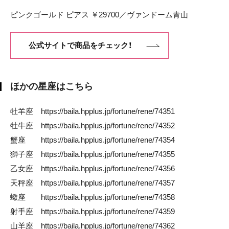
ピンクゴールド ピアス ￥29700／ヴァンドーム青山
公式サイトで商品をチェック！
ほかの星座はこちら
牡羊座
https://baila.hpplus.jp/fortune/rene/74351
牡牛座
https://baila.hpplus.jp/fortune/rene/74352
蟹座
https://baila.hpplus.jp/fortune/rene/74354
獅子座
https://baila.hpplus.jp/fortune/rene/74355
乙女座
https://baila.hpplus.jp/fortune/rene/74356
天秤座
https://baila.hpplus.jp/fortune/rene/74357
蠍座
https://baila.hpplus.jp/fortune/rene/74358
射手座
https://baila.hpplus.jp/fortune/rene/74359
山羊座
https://baila.hpplus.jp/fortune/rene/74362