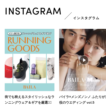
INSTAGRAM
インスタグラム
バイラ×メンズノンノ ふたりが主
『殺し屋たちの店2』 岡田将生さ
役のウエディング vol.5
と玄理さんにインタビュー🎤