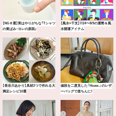
最新版！東京都内のおしゃれな朝活
【BAILA×OMO】ウオズミアミ描き
カフェ＆モーニング9選
下ろし！金沢の旅リスト
【2026年8月】鏡リュウジの12星座
冷凍宅配食【nosh-ナッシュ】で叶
別占い
える、がんばる私の「がん…