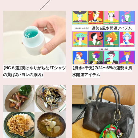
最新版！東京都内のおしゃれな朝活
【BAILA×OMO】ウオズミアミ描き
カフェ＆モーニング9選
下ろし！金沢の旅リスト