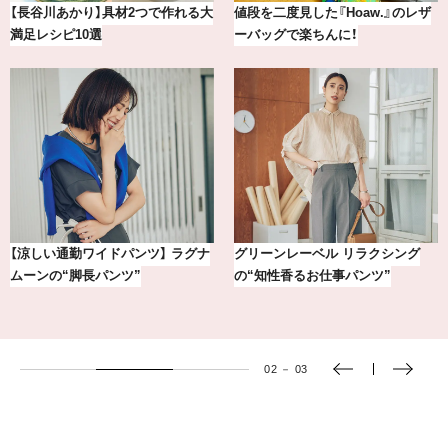
【2026年8月】鏡リュウジの12星座
冷凍宅配食【nosh-ナッシュ】で叶
別占い
える、がんばる私の「がん…
【銀座かねまつ】おしゃれ＆快適な
気分が上がる「フルラ」のアイウェ
黒スニーカー4選
アを「眼鏡市場」で探して。
03
－
03