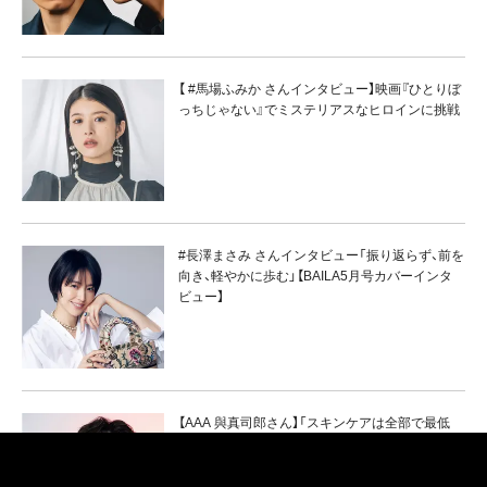
【 #馬場ふみか さんインタビュー】映画『ひとりぼ
っちじゃない』でミステリアスなヒロインに挑戦
#長澤まさみ さんインタビュー「振り返らず、前を
向き、軽やかに歩む」【BAILA5月号カバーインタ
ビュー】
【AAA 與真司郎さん】「スキンケアは全部で最低
20分」超絶美肌の秘密に迫る！