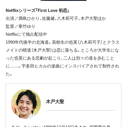
Netflixシリーズ「First Love 初恋」
出演／満島ひかり、佐藤健、八木莉可子、木戸大聖ほか
監督／寒竹ゆり
Netflixにて独占配信中
1990年代後半の北海道。高校生の也英（八木莉可子）とクラス
メイトの晴道（木戸大聖）は恋に落ちる。ところが大学生にな
った也英にある悲劇が起こり、二人は別々の道を歩むこと
に……。宇多田ヒカルの楽曲にインスパイアされて制作され
た。
木戸大聖