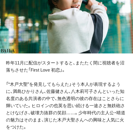
昨年11月に配信がスタートすると、またたく間に視聴者を沼
落ちさせた「First Love 初恋」。
「“木戸大聖”を発見してもらえた」そう本人が表現するよう
に、満島ひかりさん、佐藤健さん、八木莉可子さんといった知
名度のある共演者の中で、無色透明の彼の存在はことさらに
輝いていた。ヒロインの也英を思い続ける一途さと無鉄砲さ
とけなげさ、破壊力抜群の笑顔……。少年時代の主人公・晴道
の魅力はそのまま、演じた木戸大聖さんへの興味と人気に火
をつけた。