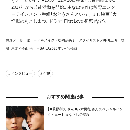
きど たいせい●1996年12月10日生まれ、福岡県出身。
2017年から芸能活動を開始。主な出演作は教育エンタ
ーテインメント番組「おとうさんといっしょ」、映画『大
怪獣のあとしまつ』ドラマ「First Love 初恋」など。
撮影／田形千紘 ヘア＆メイク／松岡奈央子 スタイリスト／井田正明 取
材・原文／松山 梢 ※BAILA2023年5月号掲載
# インタビュー
# 俳優
おすすめ関連記事
【 #萩原利久 さん #八木勇征 さんスペシャルイン
タビュー】「まなざしの温度」