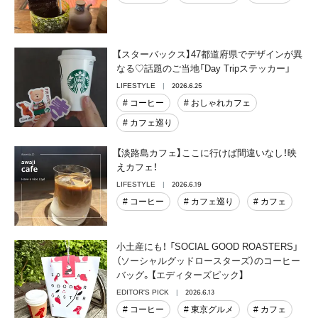
【スターバックス】47都道府県でデザインが異
なる♡話題のご当地「Day Tripステッカー」
2026.6.25
LIFESTYLE
# コーヒー
# おしゃれカフェ
# カフェ巡り
【淡路島カフェ】ここに行けば間違いなし！映
えカフェ！
2026.6.19
LIFESTYLE
# コーヒー
# カフェ巡り
# カフェ
小土産にも！ 「SOCIAL GOOD ROASTERS」
（ソーシャルグッドロースターズ）のコーヒー
バッグ。【エディターズピック】
2026.6.13
EDITOR'S PICK
# コーヒー
# 東京グルメ
# カフェ