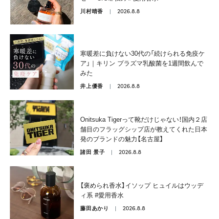
2026.8.8
川村晴香
寒暖差に負けない30代の「続けられる免疫ケ
ア」｜キリン プラズマ乳酸菌を1週間飲んで
みた
2026.8.8
井上優香
Onitsuka Tigerって靴だけじゃない！国内２店
舗目のフラッグシップ店が教えてくれた日本
発のブランドの魅力【名古屋】
2026.8.8
諸田 景子
【褒められ香水】イソップ ヒュイルはウッデ
ィ系 #愛用香水
2026.8.8
藤田あかり