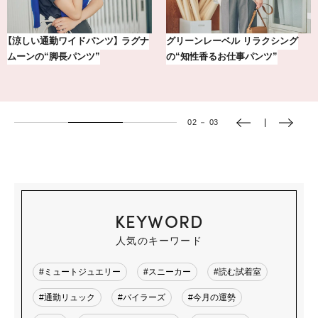
【銀座かねまつ】おしゃれ＆快適な
冷凍宅配食【nosh-ナッシュ】で叶
黒スニーカー4選
える、がんばる私の「がん…
03
－
03
KEYWORD
人気のキーワード
#ミュートジュエリー
#スニーカー
#読む試着室
#通勤リュック
#バイラーズ
#今月の運勢