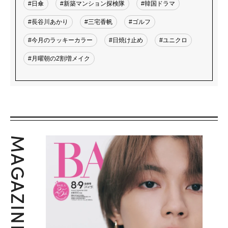
#日傘
#新築マンション探検隊
#韓国ドラマ
#長谷川あかり
#三宅香帆
#ゴルフ
#今月のラッキーカラー
#日焼け止め
#ユニクロ
#月曜朝の2割増メイク
MAGAZINE