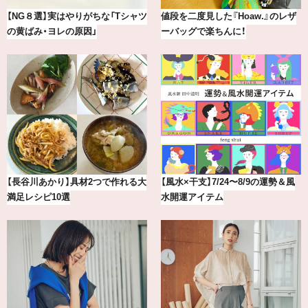
最新版！東京都内のおしゃれな朝活
気分が上がる「フルラ」のアイウェ
カフェ＆モーニング9選
アを「眼鏡市場」で探して。
【2026年8月】鏡リュウジの12星座
【BAILA×OMO】ウオズミアミ描き
別占い
下ろし！金沢の旅リスト