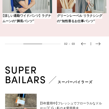
【銀座かねまつ】おしゃれ＆快適な
冷凍宅配食【nosh-ナッシュ】で叶
黒スニーカー4選
える、がんばる私の「がん…
03
－
03
SUPER
BAILARS
スーパーバイラーズ
【5年愛用中】フレッシュでフローラルなドル
セー『C.G.』私の＃愛用香水