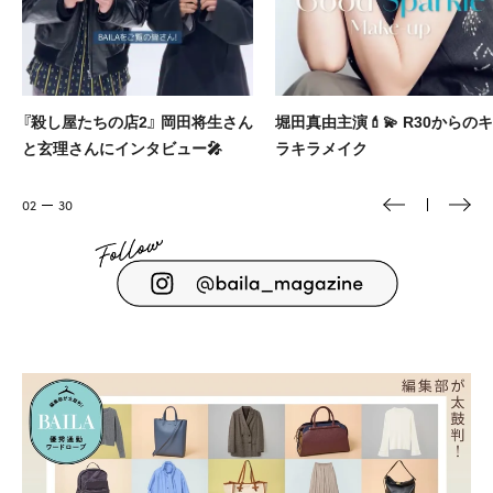
堀田真由主演💄💫 R30からのキ
大人に似合う本命ブランドのヘ
ラキラメイク
アクセをBAILAが厳選🎀
03
30