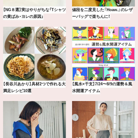
最新版！東京都内のおしゃれな朝活
気分が上がる「フルラ」のアイウェ
カフェ＆モーニング9選
アを「眼鏡市場」で探して。
【2026年8月】鏡リュウジの12星座
【BAILA×OMO】ウオズミアミ描き
別占い
下ろし！金沢の旅リスト