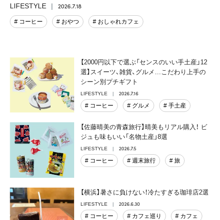
2026.7.18
LIFESTYLE
# コーヒー
# おやつ
# おしゃれカフェ
【2000円以下で選ぶ「センスのいい手土産」12
選】スイーツ、雑貨、グルメ…こだわり上手の
シーン別プチギフト
2026.7.16
LIFESTYLE
# コーヒー
# グルメ
# 手土産
【佐藤晴美の青森旅行】晴美もリアル購入！ ビ
ジュも味もいい「名物土産」8選
2026.7.5
LIFESTYLE
# コーヒー
# 週末旅行
# 旅
【横浜】暑さに負けない！冷たすぎる珈琲店2選
2026.6.30
LIFESTYLE
# コーヒー
# カフェ巡り
# カフェ