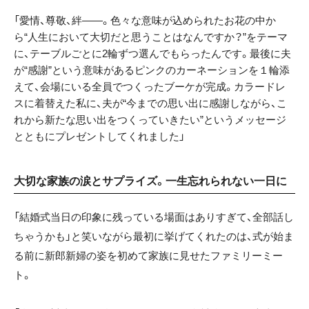
「愛情、尊敬、絆――。色々な意味が込められたお花の中か
ら“人生において大切だと思うことはなんですか？”をテーマ
に、テーブルごとに2輪ずつ選んでもらったんです。最後に夫
が“感謝”という意味があるピンクのカーネーションを１輪添
えて、会場にいる全員でつくったブーケが完成。カラードレ
スに着替えた私に、夫が“今までの思い出に感謝しながら、こ
れから新たな思い出をつくっていきたい”というメッセージ
とともにプレゼントしてくれました」
大切な家族の涙とサプライズ。一生忘れられない一日に
「結婚式当日の印象に残っている場面はありすぎて、全部話し
ちゃうかも」と笑いながら最初に挙げてくれたのは、式が始ま
る前に新郎新婦の姿を初めて家族に見せたファミリーミー
ト。