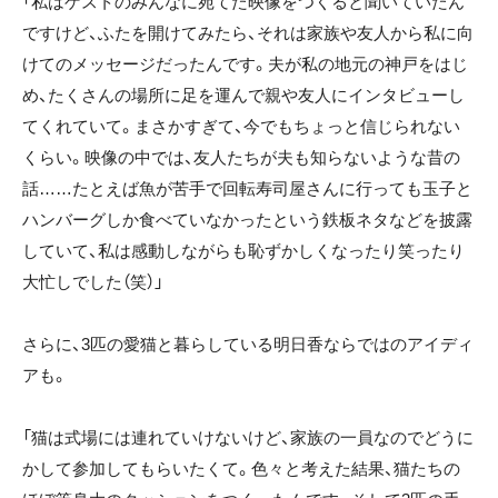
「私はゲストのみんなに宛てた映像をつくると聞いていたん
ですけど、ふたを開けてみたら、それは家族や友人から私に向
けてのメッセージだったんです。夫が私の地元の神戸をはじ
め、たくさんの場所に足を運んで親や友人にインタビューし
てくれていて。まさかすぎて、今でもちょっと信じられない
くらい。映像の中では、友人たちが夫も知らないような昔の
話……たとえば魚が苦手で回転寿司屋さんに行っても玉子と
ハンバーグしか食べていなかったという鉄板ネタなどを披露
していて、私は感動しながらも恥ずかしくなったり笑ったり
大忙しでした（笑）」
さらに、3匹の愛猫と暮らしている明日香ならではのアイディ
アも。
「猫は式場には連れていけないけど、家族の一員なのでどうに
かして参加してもらいたくて。色々と考えた結果、猫たちの