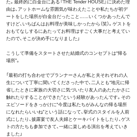
た。最終的に白金台にある『THE Tender HOUSE』に決めた理
由は、アットホームな雰囲気が味わえたことや私たちが初デ
ートをした場所が白金台だったこと……いくつかあったんで
すけど、いちばんはお料理が美味しかったから（笑）。ゲストを
おもてなしするにあたってお料理はすごく大事だと考えてい
たので、そこが決め手になりました」
こうして準備をスタートさせた結婚式のコンセプトは“帰る
場所”。
「最初の打ち合わせでプランナーさんが私と夫それぞれの人
生について丁寧に聞いてくださった中で、二人とも“地元に帰
省したときに家族の大切さに気づいたり友人のあたたかさに
触れたりすることができた”という経験があったんです。その
エピソードをきっかけに“今度は私たちがみんなの帰る場所
になれたらいいね”という話になって、挙式のスタイルを人前
式にしたり、披露宴で友人夫婦とケーキバイトをしたり、ゲス
トの方たちも参加できて、一緒に楽しめる演出を考えていき
ました」