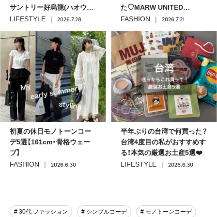
サントリー好烏龍(ハオウー
た♡MARW UNITED
ロン)2種を飲み比べ
ARROWS + ODETTE E
2026.7.28
2026.7.21
LIFESTYLE
FASHION
ODILEのラウンドローファ
ーを本音レビュー！
初夏の休日モノトーンコー
半年ぶりの台湾で何買った？
デ5選【161cm・骨格ウェー
台湾4度目の私がおすすめす
ブ】
る！本気の厳選お土産5選❤️
2026.6.30
2026.6.30
FASHION
LIFESTYLE
# 30代 ファッション
# シンプルコーデ
# モノトーンコーデ