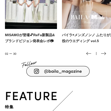
バイラ×メンズノンノ ふたりが主
2000円以下で探す！ギフト上手
役のウエディング vol.5
んの小土産リスト🎁
03
30
FEATURE
特集