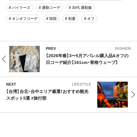
# バイラーズ
# 通勤コーデ
# 30代 通勤服
# オンオフコーデ
# 韓国
# 初夏
# オフ
PREV
FASHION
【2026年春】3〜5月アパレル購入品&オフの
日コーデ紹介【161cm・骨格ウェーブ】
NEXT
LIFESTYLE
【台湾】台北・台中エリア厳選！おすすめ観光
スポット5選 #旅行部