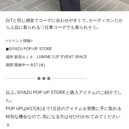
白Tと同じ感覚でコーデに合わせやすくて、カーディガンだか
ら上品に着られる♡仕事コーデでも着られそう。
<イベント情報>
◼︎
SIYAZU POP-UP STORE
場所:新宿ルミネ
LUMINE 2-2F EVENT SPACE
期間:開催中〜 6/17 (水)
┈┈┈┈┈┈┈ ❁ ❁ ❁ ┈┈┈┈┈┈┈┈
以上、SIYAZU POP UP STOREと購入アイテムのご紹介でし
た。
POP UPは6/17(水)まで！注目のアイテムを実際に手に取れる
特別な機会なので、気になる方はぜひ行かれてみてください
☺️