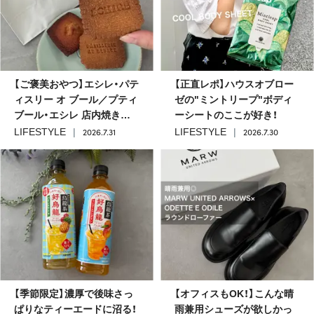
【ご褒美おやつ】エシレ・パテ
【正直レポ】ハウスオブロー
ィスリー オ ブール／プティ
ゼの"ミントリープ"ボディ
ブール・エシレ 店内焼きた
ーシートのここが好き！
ての贅沢サブレが病みつき
2026.7.31
2026.7.30
LIFESTYLE
LIFESTYLE
の美味しさ！
【季節限定】濃厚で後味さっ
【オフィスもOK！】こんな晴
ぱりなティーエードに沼る！
雨兼用シューズが欲しかっ