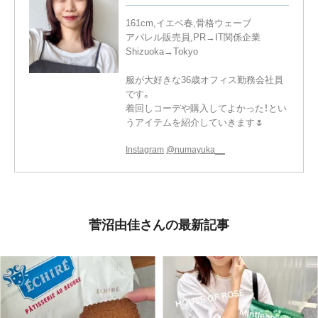
161cm,イエベ春,骨格ウェーブ
アパレル販売員,PR→IT関係企業
Shizuoka→Tokyo
服が大好きな36歳オフィス勤務会社員
です。
着回しコーデや購入してよかった！とい
うアイテムを紹介していきます🌷
Instagram
@numayuka__
菅沼由佳さんの最新記事