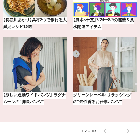
【2026年8月】鏡リュウジの12星座
【BAILA×OMO】ウオズミアミ描き
別占い
下ろし！金沢の旅リスト
【銀座かねまつ】おしゃれ＆快適な
冷凍宅配食【nosh-ナッシュ】で叶
黒スニーカー4選
える、がんばる私の「がん…
03
－
03