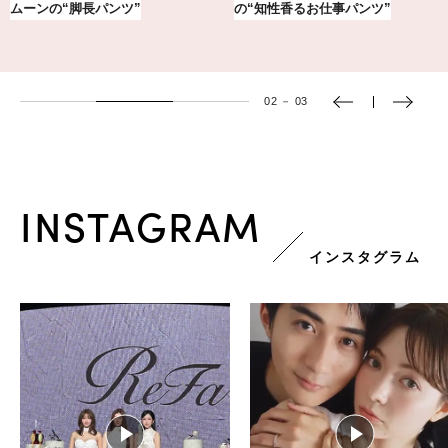
黒スニーカー4選
える、がんばる私の「がん…
03
－
03
INSTAGRAM
インスタグラム