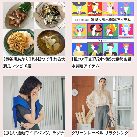
【2026年8月】鏡リュウジの12星座
【BAILA×OMO】ウオズミアミ描き
別占い
下ろし！金沢の旅リスト
【銀座かねまつ】おしゃれ＆快適な
冷凍宅配食【nosh-ナッシュ】で叶