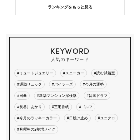
ランキングをもっと見る
KEYWORD
人気のキーワード
#ミュートジュエリー
#スニーカー
#読む試着室
#通勤リュック
#バイラーズ
#今月の運勢
#日傘
#新築マンション探検隊
#韓国ドラマ
#長谷川あかり
#三宅香帆
#ゴルフ
#今月のラッキーカラー
#日焼け止め
#ユニクロ
#月曜朝の2割増メイク